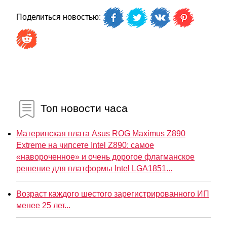
Поделиться новостью:
Топ новости часа
Материнская плата Asus ROG Maximus Z890
Extreme на чипсете Intel Z890: самое
«навороченное» и очень дорогое флагманское
решение для платформы Intel LGA1851...
Возраст каждого шестого зарегистрированного ИП
менее 25 лет...