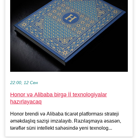
22:00, 12 Сен
Honor və Alibaba birgə İİ texnologiyalar
hazırlayacaq
Honor brendi və Alibaba ticarət platforması strateji
əməkdaşlıq sazişi imzalayıb. Razılaşmaya əsasən,
tərəflər süni intellekt sahəsində yeni texnolog...