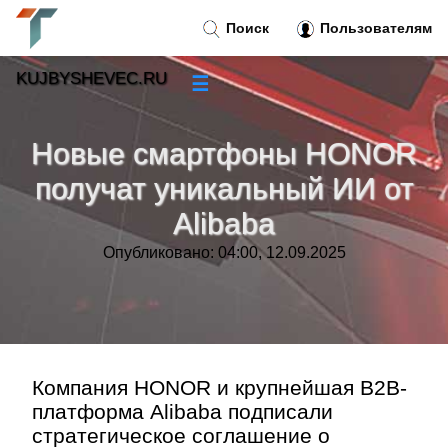
Поиск
Пользователям
KUJBYSHEVEC.RU
☰
Новости
»
Новые смартфоны HONOR
Тренды новостей
»
получат уникальный ИИ от
Alibaba
Рубрики
»
Опубликовано: 04:00, 12.09.2025
Правила
»
Контакт
»
Компания HONOR и крупнейшая B2B-
платформа Alibaba подписали
стратегическое соглашение о