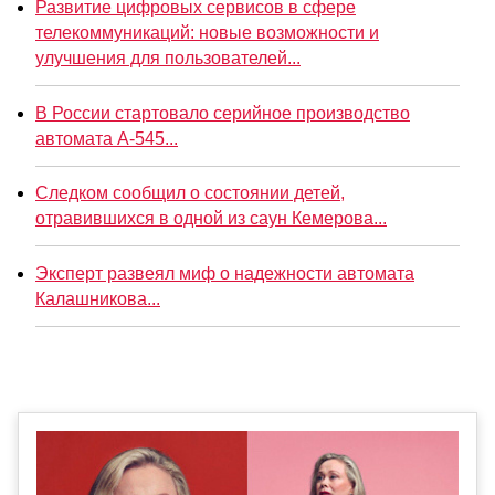
Развитие цифровых сервисов в сфере
телекоммуникаций: новые возможности и
улучшения для пользователей...
В России стартовало серийное производство
автомата А-545...
Следком сообщил о состоянии детей,
отравившихся в одной из саун Кемерова...
Эксперт развеял миф о надежности автомата
Калашникова...