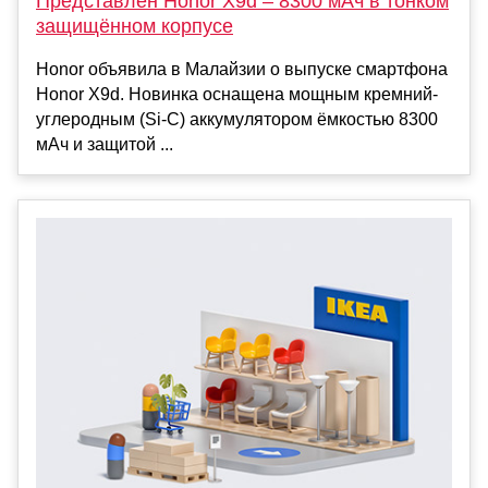
Представлен Honor X9d – 8300 мАч в тонком
защищённом корпусе
Honor объявила в Малайзии о выпуске смартфона
Honor X9d. Новинка оснащена мощным кремний-
углеродным (Si-C) аккумулятором ёмкостью 8300
мАч и защитой ...