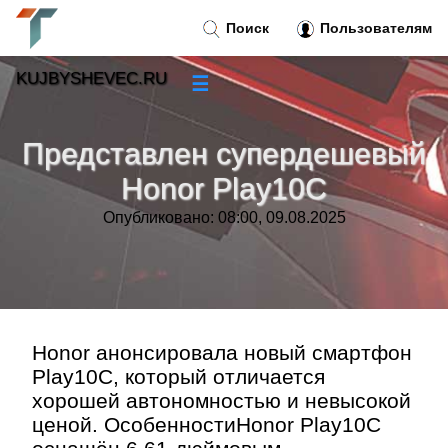
Поиск
Пользователям
KUJBYSHEVEC.RU
☰
Новости
»
Представлен супердешевый
Тренды новостей
»
Honor Play10C
Опубликовано: 08:00, 09.08.2025
Рубрики
»
Правила
»
Контакт
»
Honor анонсировала новый смартфон
Play10C, который отличается
хорошей автономностью и невысокой
ценой. ОсобенностиHonor Play10C