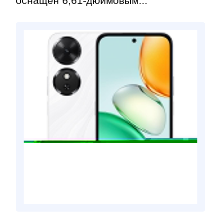
оснащён 6,61-дюймовым...