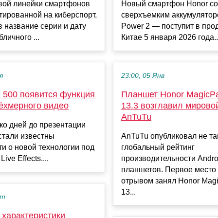
овой линейки смартфонов
Новый смартфон Honor со
тированной на киберспорт,
сверхъемким аккумулято
 название серии и дату
Power 2 — поступит в про
личного ...
Китае 5 января 2026 года..
я
23:00, 05 Янв
500 появится функция
Планшет Honor MagicPa
рёхмерного видео
13.3 возглавил мирово
AnTuTu
ко дней до презентации
стали известны
AnTuTu опубликовал не та
и о новой технологии под
глобальный рейтинг
ive Effects....
производительности Andro
планшетов. Первое место
отрывом занял Honor Magi
13...
кт
 характеристики