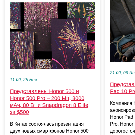
21:00, 06 Ян
11:00, 25 Ноя
Представ
Представлены Honor 500 и
Pad 10 Pr
Honor 500 Pro – 200 Мп, 8000
Компания 
мАч, 80 Вт и Snapdragon 8 Elite
анонсиров
за $500
Honor Pad 
В Китае состоялась презентация
Pro. Honor 
двух новых смартфонов Honor 500
дорогостоя