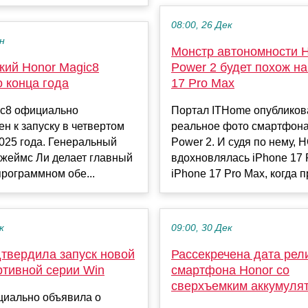
08:00, 26 Дек
ен
Монстр автономности
кий Honor Magic8
Power 2 будет похож на
 конца года
17 Pro Max
ic8 официально
Портал ITHome опубликов
н к запуску в четвертом
реальное фото смартфо
025 года. Генеральный
Power 2. И судя по нему,
Джеймс Ли делает главный
вдохновлялась iPhone 17 
программном обе...
iPhone 17 Pro Max, когда п
к
09:00, 30 Дек
дтвердила запуск новой
Рассекречена дата рел
ртивной серии Win
смартфона Honor cо
сверхъемким аккумуля
циально объявила о