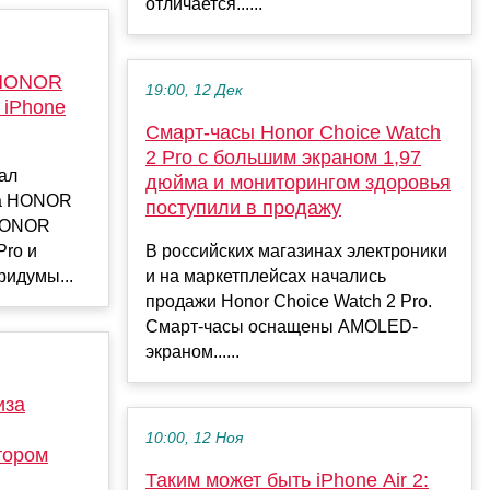
отличается......
 HONOR
19:00, 12 Дек
 iPhone
Смарт-часы Honor Choice Watch
2 Pro с большим экраном 1,97
ал
дюйма и мониторингом здоровья
на HONOR
поступили в продажу
 HONOR
Pro и
В российских магазинах электроники
ридумы...
и на маркетплейсах начались
продажи Honor Choice Watch 2 Pro.
Смарт-часы оснащены AMOLED-
экраном......
иза
10:00, 12 Ноя
тором
Таким может быть iPhone Air 2: