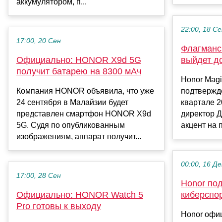
аккумулятором, п...
22:00, 18 С
17:00, 20 Сен
Флагманс
Официально: HONOR X9d 5G
выйдет до
получит батарею на 8300 мАч
Honor Mag
Компания HONOR объявила, что уже
подтвержде
24 сентября в Малайзии будет
квартале 2
представлен смартфон HONOR X9d
директор 
5G. Судя по опубликованным
акцент на 
изображениям, аппарат получит...
00:00, 16 Де
17:00, 28 Сен
Honor по
Официально: HONOR Watch 5
киберспо
Pro готовы к выходу
Honor офи