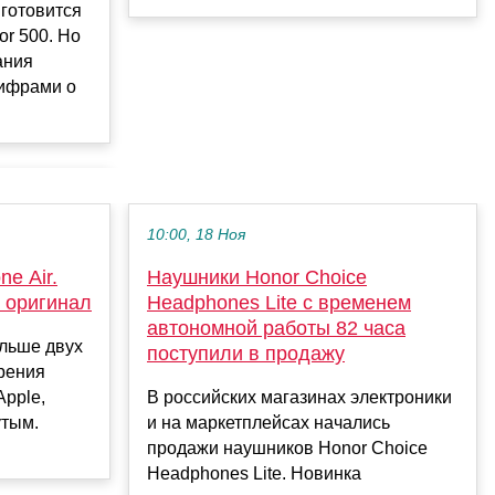
готовится
or 500. Но
ания
ифрами о
10:00, 18 Ноя
ne Air.
Наушники Honor Choice
е оригинал
Headphones Lite с временем
автономной работы 82 часа
ольше двух
поступили в продажу
зрения
Apple,
В российских магазинах электроники
утым.
и на маркетплейсах начались
продажи наушников Honor Choice
Headphones Lite. Новинка