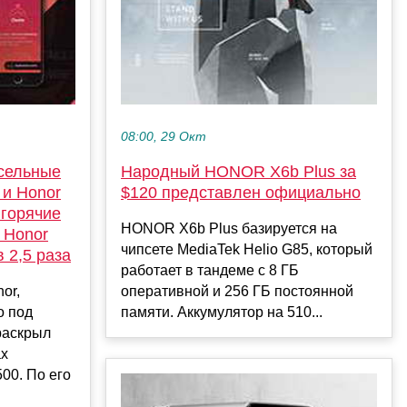
08:00, 29 Окт
сельные
Народный HONOR X6b Plus за
 и Honor
$120 представлен официально
 горячие
HONOR X6b Plus базируется на
 Honor
чипсете MediaTek Helio G85, который
 2,5 раза
работает в тандеме с 8 ГБ
or,
оперативной и 256 ГБ постоянной
o под
памяти. Аккумулятор на 510...
раскрыл
ах
00. По его