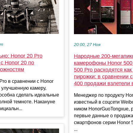
кт
20:00, 27 Ноя
но: Honor 20 Pro
Народные 200-мегапик
с Honor 20 по
камерофоны Honor 500
ожностям
500 Pro расходятся как
пирожки: в сравнении с
Pro в сравнении с Honor
400 продажи взлетели в
 улучшенную камеру,
особна сделать идеальные
Менеджер по продукту Hon
олной темноте. Накануне
известный в соцсети Weib
ициальн...
ником HonorGuoTongxue, 
первые данные о продаж
смартфонов серии Honor 5
...