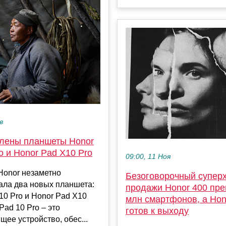
в
лены планшеты Honor
o и Honor Pad X10 Pro
09:00, 11 Ноя
Honor незаметно
Безоговорочный суперх
ала два новых планшета:
продажи Honor 400 пр
10 Pro и Honor Pad X10
млн смартфонов, а Hon
Pad 10 Pro – это
готов к выходу
щее устройство, обес...