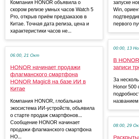
Компания HONOR объявила о
запуске н
скором релизе умных часов Watch 5
Win, ориен
Pro, открыв приём предзаказов в
подтвердив
Китае. Точная дата релиза, цена и
первого пуб
характеристики часов не...
00:00, 13 Но
06:00, 21 Окт
В HONOR 
HONOR начинает продажи
записи т
флагманского смартфона
За несколь
HONOR Magic8 на базе ИИ в
Honor 500 
Китае
подробност
Компания HONOR, глобальная
названием L
экосистема ИИ-устройств, объявила
о старте продаж смартфонов...
Сообщение HONOR начинает
08:00, 29 О
продажи флагманского смартфона
HO...
Раскрыты