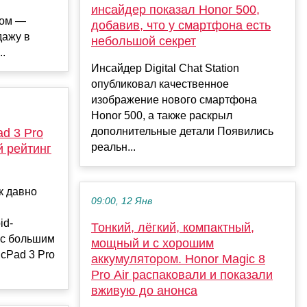
инсайдер показал Honor 500,
ром —
добавив, что у смартфона есть
дажу в
небольшой секрет
..
Инсайдер Digital Chat Station
опубликовал качественное
изображение нового смартфона
Honor 500, а также раскрыл
дополнительные детали Появились
d 3 Pro
реальн...
й рейтинг
к давно
09:00, 12 Янв
id-
Тонкий, лёгкий, компактный,
 с большим
мощный и с хорошим
cPad 3 Pro
аккумулятором. Honor Magic 8
Pro Air распаковали и показали
вживую до анонса