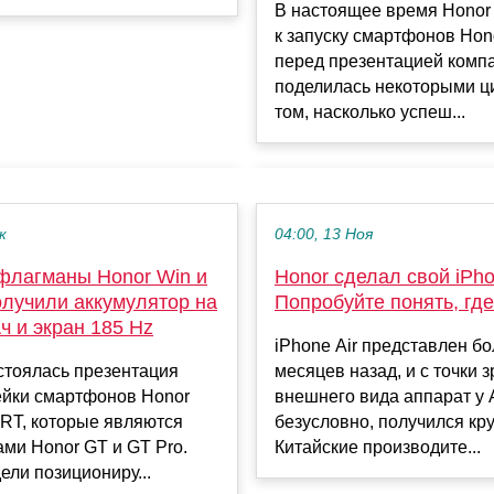
В настоящее время Honor 
к запуску смартфонов Hon
перед презентацией комп
поделилась некоторыми ц
том, насколько успеш...
к
04:00, 13 Ноя
флагманы Honor Win и
Honor сделал свой iPho
олучили аккумулятор на
Попробуйте понять, гд
ч и экран 185 Hz
iPhone Air представлен б
стоялась презентация
месяцев назад, и с точки 
ейки смартфонов Honor
внешнего вида аппарат у 
RT, которые являются
безусловно, получился кр
ми Honor GT и GT Pro.
Китайские производите...
ли позициониру...