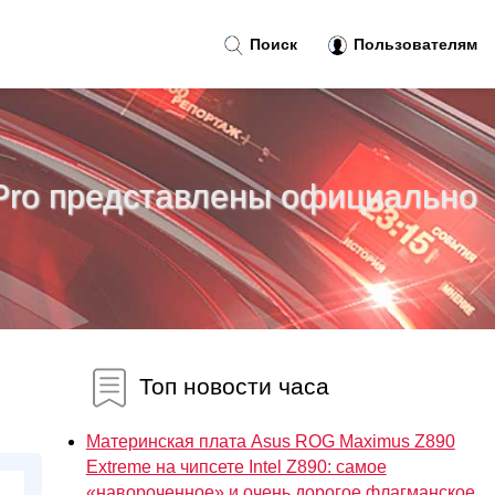
Поиск
Пользователям
Pro представлены официально
Топ новости часа
Материнская плата Asus ROG Maximus Z890
Extreme на чипсете Intel Z890: самое
«навороченное» и очень дорогое флагманское