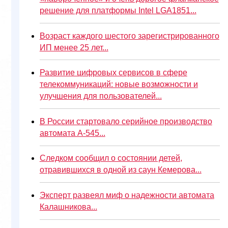
решение для платформы Intel LGA1851...
Возраст каждого шестого зарегистрированного
ИП менее 25 лет...
Развитие цифровых сервисов в сфере
телекоммуникаций: новые возможности и
улучшения для пользователей...
В России стартовало серийное производство
автомата А-545...
Следком сообщил о состоянии детей,
отравившихся в одной из саун Кемерова...
Эксперт развеял миф о надежности автомата
Калашникова...