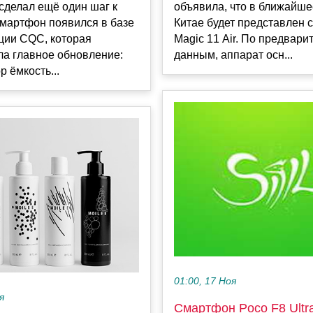
сделал ещё один шаг к
объявила, что в ближайше
смартфон появился в базе
Китае будет представлен
ции CQC, которая
Magic 11 Air. По предвар
ла главное обновление:
данным, аппарат осн...
р ёмкость...
01:00, 17 Ноя
я
Смартфон Poco F8 Ultra