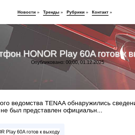
Новости
»
Тренды
»
Рубрики
»
Контакт
»
фон HONOR Play 60A готов к в
Опубликовано: 00:00, 01.12.2025
ного ведомства TENAA обнаружились сведен
не был представлен официальн...