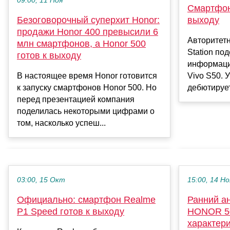
09:00, 11 Ноя
Смартфон 
выходу
Безоговорочный суперхит Honor:
продажи Honor 400 превысили 6
Авторитетн
млн смартфонов, а Honor 500
Station по
готов к выходу
информаци
Vivo S50. 
В настоящее время Honor готовится
дебютирует
к запуску смартфонов Honor 500. Но
перед презентацией компания
поделилась некоторыми цифрами о
том, насколько успеш...
03:00, 15 Окт
15:00, 14 Но
Официально: смартфон Realme
Ранний а
P1 Speed готов к выходу
HONOR 50
характери