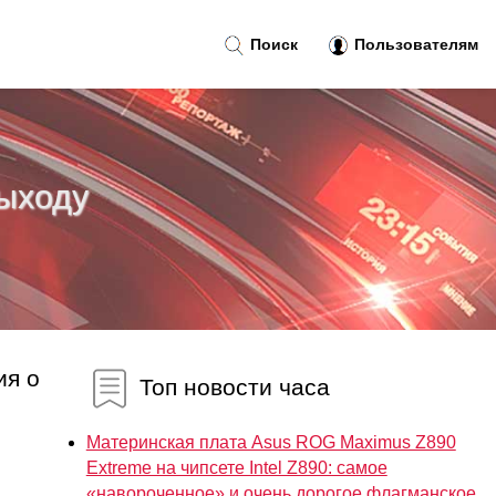
Поиск
Пользователям
ыходу
ия о
Топ новости часа
Материнская плата Asus ROG Maximus Z890
Extreme на чипсете Intel Z890: самое
«навороченное» и очень дорогое флагманское