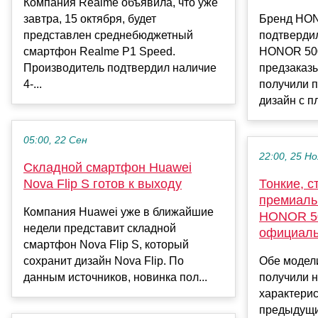
Компания Realme объявила, что уже
завтра, 15 октября, будет
Бренд HO
представлен среднебюджетный
подтверди
смартфон Realme P1 Speed.
HONOR 500
Производитель подтвердил наличие
предзаказ
4-...
получили 
дизайн с пл
05:00, 22 Сен
22:00, 25 Но
Складной смартфон Huawei
Nova Flip S готов к выходу
Тонкие, с
премиаль
Компания Huawei уже в ближайшие
HONOR 50
недели представит складной
официал
смартфон Nova Flip S, который
сохранит дизайн Nova Flip. По
Обе модел
данным источников, новинка пол...
получили 
характерис
предыдущи