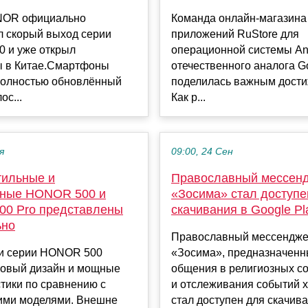
NOR официально
Команда онлайн-магазина
л скорый выход серии
приложений RuStore для
 и уже открыл
операционной системы And
ы в Китае.Смартфоны
отечественного аналога Go
полностью обновлённый
поделилась важным дост
ос...
Как р...
я
09:00, 24 Сен
тильные и
Православный мессен
ные HONOR 500 и
«Зосима» стал доступе
0 Pro представлены
скачивания в Google Pl
ьно
Православный мессендж
и серии HONOR 500
«Зосима», предназначенн
новый дизайн и мощные
общения в религиозных с
тики по сравнению с
и отслеживания событий 
ми моделями. Внешне
стал доступен для скачиван