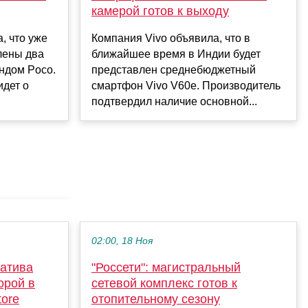
камерой готов к выходу
, что уже
Компания Vivo объявила, что в
лены два
ближайшее время в Индии будет
ндом Poco.
представлен среднебюджетный
идет о
смартфон Vivo V60e. Производитель
подтвердил наличие основной...
02:00, 18 Ноя
натива
"Россети": магистральный
орой в
сетевой комплекс готов к
tore
отопительному сезону