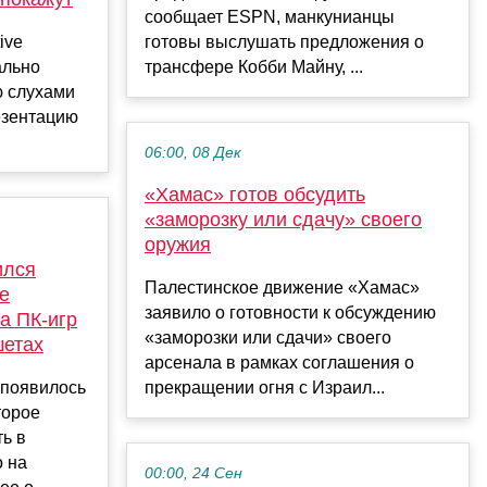
сообщает ESPN, манкунианцы
ive
готовы выслушать предложения о
ально
трансфере Кобби Майну, ...
 слухами
езентацию
06:00, 08 Дек
«Хамас» готов обсудить
«заморозку или сдачу» своего
оружия
ился
Палестинское движение «Хамас»
е
заявило о готовности к обсуждению
а ПК-игр
«заморозки или сдачи» своего
шетах
арсенала в рамках соглашения о
 появилось
прекращении огня с Израил...
торое
ть в
 на
00:00, 24 Сен