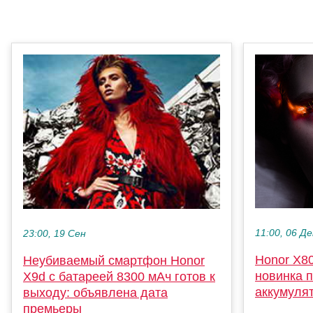
11:00, 06 Де
23:00, 19 Сен
Honor X80
Неубиваемый смартфон Honor
новинка п
X9d с батареей 8300 мАч готов к
аккумуля
выходу: объявлена дата
премьеры