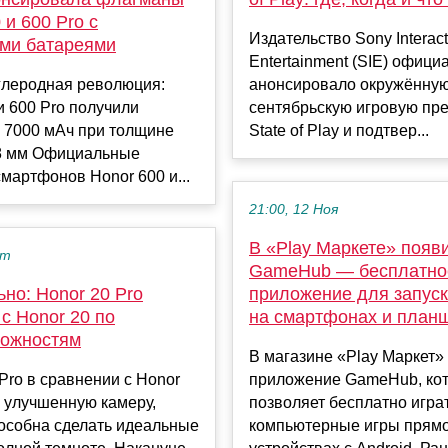
 и 600 Pro с
Издательство Sony Interact
ми батареями
Entertainment (SIE) офици
глеродная революция:
анонсировало окружённую
и 600 Pro получили
сентябрьскую игровую пр
 7000 мАч при толщине
State of Play и подтвер...
,8 мм Официальные
мартфонов Honor 600 и...
21:00, 12 Ноя
В «Play Маркете» появ
кт
GameHub — бесплатно
но: Honor 20 Pro
приложение для запуск
с Honor 20 по
на смартфонах и план
ожностям
В магазине «Play Маркет»
Pro в сравнении с Honor
приложение GameHub, ко
 улучшенную камеру,
позволяет бесплатно игра
особна сделать идеальные
компьютерные игры прямо