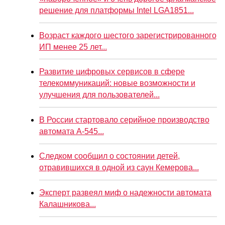
решение для платформы Intel LGA1851...
Возраст каждого шестого зарегистрированного
ИП менее 25 лет...
Развитие цифровых сервисов в сфере
телекоммуникаций: новые возможности и
улучшения для пользователей...
В России стартовало серийное производство
автомата А-545...
Следком сообщил о состоянии детей,
отравившихся в одной из саун Кемерова...
Эксперт развеял миф о надежности автомата
Калашникова...