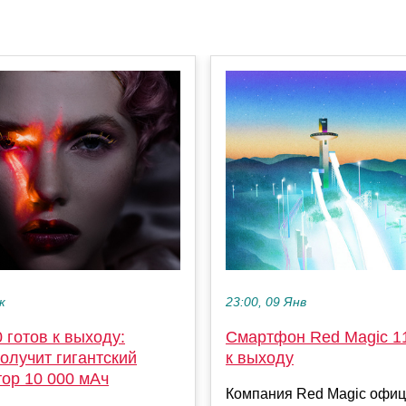
к
23:00, 09 Янв
 готов к выходу:
Смартфон Red Magic 11
олучит гигантский
к выходу
тор 10 000 мАч
Компания Red Magic офи