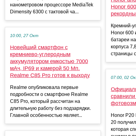
нанометровом процессоре MediaTek
Honor 600
Dimensity 6300 с тактовой ча...
рекордны
Кремний-у
Honor 600 
10:00, 27 Окт
батареи на
корпуса 7
Новейший смартфон с
страницы с
кремниево-углеродным
аккумулятором емкостью 7000
мАч, IP69 и камерой 50 Мп.
Realme C85 Pro готов к выходу
07:00, 02 О
Realme опубликовала первые
Официаль
подробности о смартфоне Realme
сравнили 
C85 Pro, который рассчитан на
фотовозм
длительную работу без подзарядки.
Главной особенностью являет...
Honor P20 
20 получил
которая сп