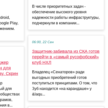
В числе приоритетных задач -
обеспечение высокого уровня
roid,
надежности работы инфраструктуры,
ogle Play,
подчеркнули в компании...
ижением.
06:00, 22 Сен
Защитник-забивала из СКА готов
перейти в «самый русофобский»
джер
клуб НХЛ
н для
Владелец «Сенаторов» ради
ay. Скрин
выгодных приобретений готов
ер
поступиться принципами. О том, что
ый для
Зуб находится «на карандаше» у
ообществах
&laqu...
храмов,
ия в...