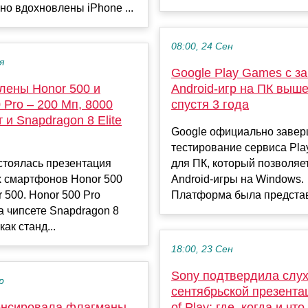
но вдохновлены iPhone ...
08:00, 24 Сен
я
Google Play Games с з
лены Honor 500 и
Android-игр на ПК выше
 Pro – 200 Мп, 8000
спустя 3 года
т и Snapdragon 8 Elite
Google официально завер
тестирование сервиса Pl
стоялась презентация
для ПК, который позволяет
х смартфонов Honor 500
Android-игры на Windows.
r 500. Honor 500 Pro
Платформа была представ
а чипсете Snapdragon 8
 как станд...
18:00, 23 Сен
Sony подтвердила слух
р
сентябрьской презентац
онсировала флагманы
of Play: где, когда и чт