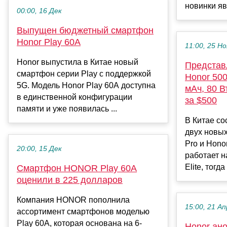
новинки яв
00:00, 16 Дек
Выпущен бюджетный смартфон
Honor Play 60A
11:00, 25 Но
Honor выпустила в Китае новый
Представ
смартфон серии Play с поддержкой
Honor 500
5G. Модель Honor Play 60A доступна
мАч, 80 В
в единственной конфигурации
за $500
памяти и уже появилась ...
В Китае со
двух новы
Pro и Hono
20:00, 15 Дек
работает н
Elite, тогда
Смартфон HONOR Play 60A
оценили в 225 долларов
Компания HONOR пополнила
15:00, 21 Ап
ассортимент смартфонов моделью
Play 60A, которая основана на 6-
Honor ан