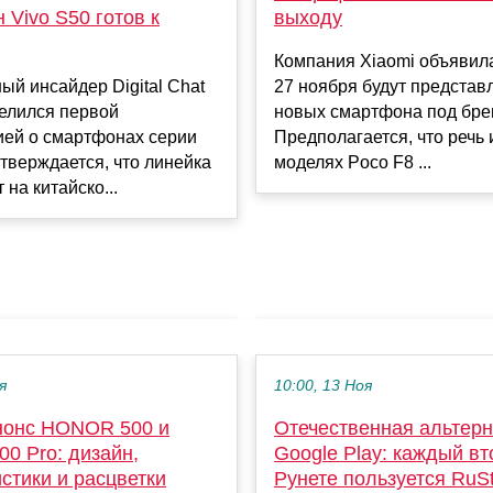
Vivo S50 готов к
выходу
Компания Xiaomi объявила
ый инсайдер Digital Chat
27 ноября будут представ
делился первой
новых смартфона под бре
ей о смартфонах серии
Предполагается, что речь 
Утверждается, что линейка
моделях Poco F8 ...
 на китайско...
я
10:00, 13 Ноя
нонс HONOR 500 и
Отечественная альтер
0 Pro: дизайн,
Google Play: каждый вт
стики и расцветки
Рунете пользуется RuS