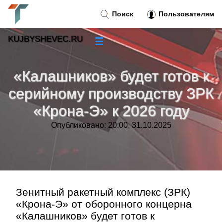
Поиск
Пользователям
KUJBYSHEVEC.RU
☰
Новости
»
«Калашников» будет готов к
Тренды новостей
»
серийному производству ЗРК
«Крона-Э» к 2026 году
Рубрики
»
Опубликовано: 20:00, 31.10.2025
Правила
»
Контакт
»
Зенитный ракетный комплекс (ЗРК)
«Крона-Э» от оборонного концерна
«Калашников» будет готов к