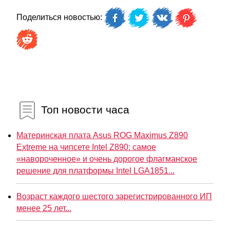
Поделиться новостью:
Топ новости часа
Материнская плата Asus ROG Maximus Z890
Extreme на чипсете Intel Z890: самое
«навороченное» и очень дорогое флагманское
решение для платформы Intel LGA1851...
Возраст каждого шестого зарегистрированного ИП
менее 25 лет...