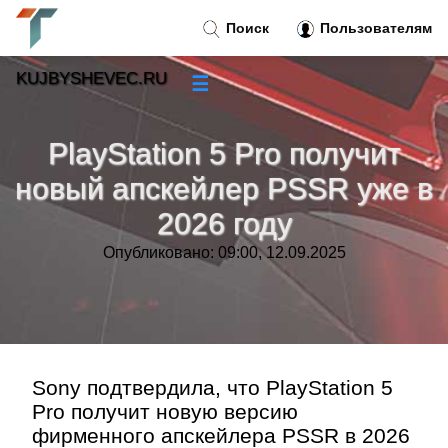
Поиск
Пользователям
KUJBYSHEVEC.RU
☰
Новости
»
PlayStation 5 Pro получит
Тренды новостей
»
новый апскейлер PSSR уже в
2026 году
Рубрики
»
Опубликовано: 09:00, 12.09.2025
Правила
»
Контакт
»
Sony подтвердила, что PlayStation 5
Pro получит новую версию
фирменного апскейлера PSSR в 2026