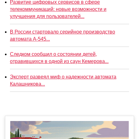
Развитие цифровых сервисов в сфере
телекоммуникаций: новые возможности и
улучшения для пользователей...
В России стартовало серийное производство
автомата А-545...
Следком сообщил о состоянии детей,
отравившихся в одной из саун Кемерова...
Эксперт развеял миф о надежности автомата
Калашникова...