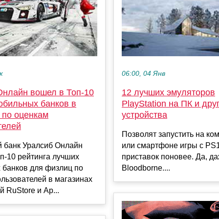
к
06:00, 04 Янв
Онлайн вошел в Топ-10
12 лучших эмуляторов
обильных банков в
PlayStation на ПК и дру
 по оценкам
устройства
телей
Позволят запустить на ко
 банк Уралсиб Онлайн
или смартфоне игры с PS1
п-10 рейтинга лучших
приставок поновее. Да, д
 банков для физлиц по
Bloodborne....
льзователей в магазинах
 RuStore и Ap...