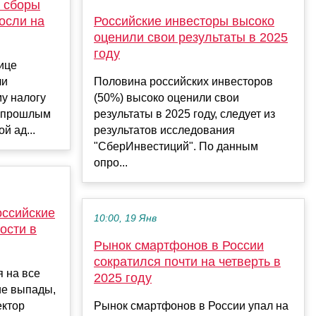
у сборы
осли на
Российские инвесторы высоко
оценили свои результаты в 2025
году
лице
ли
Половина российских инвесторов
у налогу
(50%) высоко оценили свои
с прошлым
результаты в 2025 году, следует из
й ад...
результатов исследования
"СберИнвестиций". По данным
опро...
оссийские
10:00, 19 Янв
ости в
Рынок смартфонов в России
сократился почти на четверть в
 на все
2025 году
ие выпады,
ектор
Рынок смартфонов в России упал на