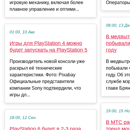
игровую механику, включая более
Операторы 
плавное управление и оптими...
08:00, 13 Де
01:00, 10 Авг
В медвыт
Игры для PlayStation 4 можно
побывали
будет запускать на PlayStation 5
году
Производитель новой консоли уже
В медвытр
раскрыл её технические
побывали 4
характеристики. Фото: Pixabay
году. Об э
Официальные представители
службе мэ
компании Sony подтвердили, что
главе Брян
игры дл...
19:00, 15 Но
18:00, 12 Сен
В МТС ра
PlayStation 6 будет в 2-3 раза
тренд мо