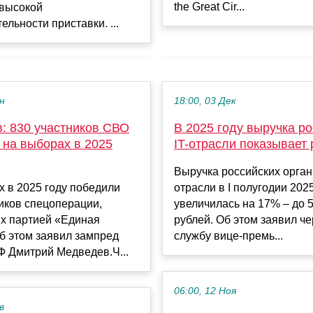
the Great Cir...
 высокой
ельности приставки. ...
ен
18:00, 03 Дек
: 830 участников СВО
В 2025 году выручка р
 на выборах в 2025
IT-отрасли показывает 
Выручка российских орган
 в 2025 году победили
отрасли в I полугодии 202
иков спецоперации,
увеличилась на 17% – до 5
х партией «Единая
рублей. Об этом заявил че
б этом заявил зампред
службу вице-премь...
Ф Дмитрий Медведев.Ч...
06:00, 12 Ноя
в