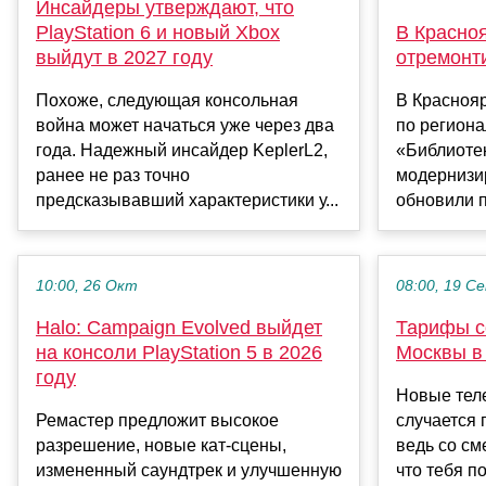
Инсайдеры утверждают, что
PlayStation 6 и новый Xbox
В Красноя
выйдут в 2027 году
отремонт
Похоже, следующая консольная
В Краснояр
война может начаться уже через два
по региона
года. Надежный инсайдер KeplerL2,
«Библиоте
ранее не раз точно
модернизир
предсказывавший характеристики у...
обновили п
10:00, 26 Окт
08:00, 19 С
Halo: Campaign Evolved выйдет
Тарифы с
на консоли PlayStation 5 в 2026
Москвы в
году
Новые тел
Ремастер предложит высокое
случается 
разрешение, новые кат-сцены,
ведь со см
измененный саундтрек и улучшенную
что тебя п