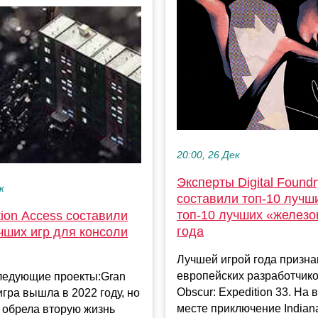
20:00, 26 Дек
Эксперты Digital Foundr
к
составили топ-10 лучши
топ-10 лучших «железо
tion Access составили
года
чших игр для консоли
Лучшей игрой года призн
европейских разработчико
следующие проекты:Gran
Obscur: Expedition 33. На 
 игра вышла в 2022 году, но
месте приключение Indian
 обрела вторую жизнь