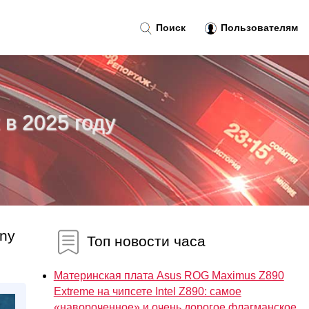
Поиск
Пользователям
 в 2025 году
ony
Топ новости часа
Материнская плата Asus ROG Maximus Z890
Extreme на чипсете Intel Z890: самое
«навороченное» и очень дорогое флагманское