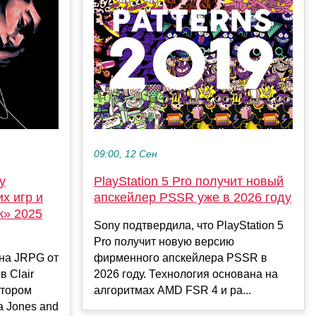
09:00, 12 Сен
PlayStation 5 Pro получит новый
y
апскейлер PSSR уже в 2026 году
х игр и
к» 2025
Sony подтвердила, что PlayStation 5
Pro получит новую версию
фирменного апскейлера PSSR в
ана JRPG от
2026 году. Технология основана на
в Clair
алгоритмах AMD FSR 4 и ра...
втором
a Jones and