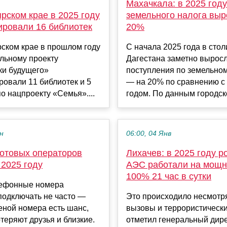
Махачкала: в 2025 год
рском крае в 2025 году
земельного налога выр
ировали 16 библиотек
20%
ском крае в прошлом году
С начала 2025 года в сто
льному проекту
Дагестана заметно вырос
ки будущего»
поступления по земельном
овали 11 библиотек и 5
— на 20% по сравнению 
о нацпроекту «Семья»....
годом. По данным городско
ен
06:00, 04 Янв
отовых операторов
Лихачев: в 2025 году р
 2025 году
АЭС работали на мощн
100% 21 час в сутки
ефонные номера
подключать не часто —
Это происходило несмотря
еной номера есть шанс,
вызовы и террористическ
отеряют друзья и близкие.
отметил генеральный дир