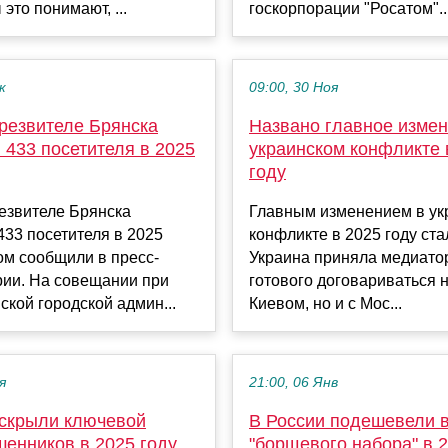
это понимают, ...
госкорпорации "Росатом"..
к
09:00, 30 Ноя
резвителе Брянска
Названо главное измен
 433 посетителя в 2025
украинском конфликте 
году
езвителе Брянска
Главным изменением в ук
33 посетителя в 2025
конфликте в 2025 году стал
том сообщили в пресс-
Украина приняла медиато
рии. На совещании при
готового договариваться н
ской городской админ...
Киевом, но и с Мос...
я
21:00, 06 Янв
скрыли ключевой
В России подешевели 
шенников в 2025 году
"борщевого набора" в 2