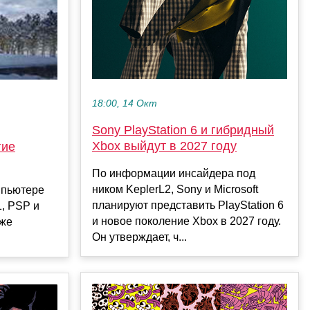
18:00, 14 Окт
Sony PlayStation 6 и гибридный
Xbox выйдут в 2027 году
гие
По информации инсайдера под
ником KeplerL2, Sony и Microsoft
мпьютере
планируют представить PlayStation 6
, PSP и
и новое поколение Xbox в 2027 году.
аже
Он утверждает, ч...