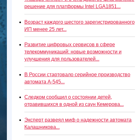
решение для платформы Intel LGA1851...
Возраст каждого шестого зарегистрированного
ИП менее 25 лет...
Развитие цифровых сервисов в сфере
телекоммуникаций: новые возможности и
улучшения для пользователей...
В России стартовало серийное производство
автомата А-545...
Следком сообщил о состоянии детей,
отравившихся в одной из саун Кемерова...
Эксперт развеял миф о надежности автомата
Калашникова...