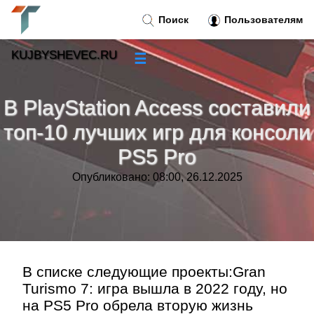
Поиск
Пользователям
KUJBYSHEVEC.RU
☰
Новости
»
В PlayStation Access составили
Тренды новостей
»
топ-10 лучших игр для консоли
PS5 Pro
Рубрики
»
Опубликовано: 08:00, 26.12.2025
Правила
»
Контакт
»
В списке следующие проекты:Gran
Turismo 7: игра вышла в 2022 году, но
на PS5 Pro обрела вторую жизнь