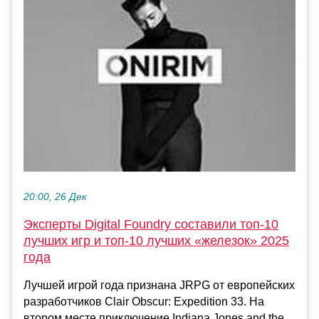
20:00, 26 Дек
Эксперты Digital Foundry составили топ-10
лучших игр и топ-10 лучших «железок» 2025
года
Лучшей игрой года признана JRPG от европейских
разработчиков Clair Obscur: Expedition 33. На
втором месте приключение Indiana Jones and the