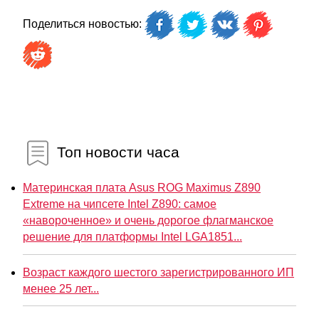
Поделиться новостью:
Топ новости часа
Материнская плата Asus ROG Maximus Z890
Extreme на чипсете Intel Z890: самое
«навороченное» и очень дорогое флагманское
решение для платформы Intel LGA1851...
Возраст каждого шестого зарегистрированного ИП
менее 25 лет...