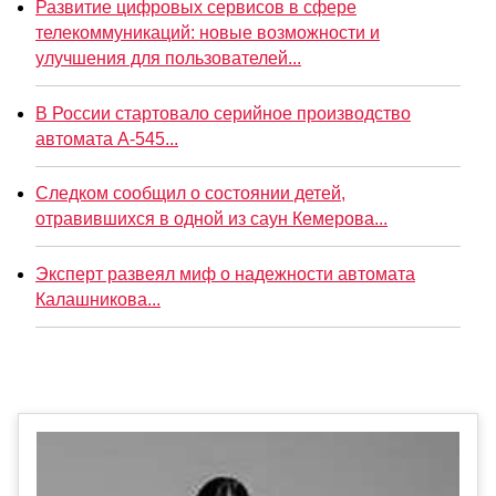
Развитие цифровых сервисов в сфере
телекоммуникаций: новые возможности и
улучшения для пользователей...
В России стартовало серийное производство
автомата А-545...
Следком сообщил о состоянии детей,
отравившихся в одной из саун Кемерова...
Эксперт развеял миф о надежности автомата
Калашникова...