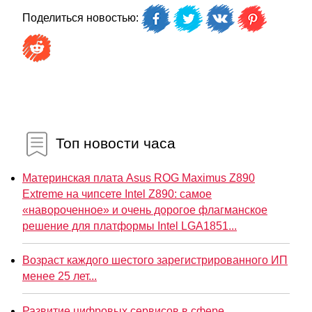
Поделиться новостью:
Топ новости часа
Материнская плата Asus ROG Maximus Z890
Extreme на чипсете Intel Z890: самое
«навороченное» и очень дорогое флагманское
решение для платформы Intel LGA1851...
Возраст каждого шестого зарегистрированного ИП
менее 25 лет...
Развитие цифровых сервисов в сфере