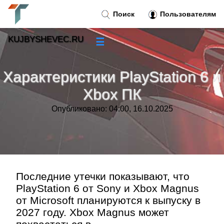
Поиск
Пользователям
KUJBYSHEVEC.RU
☰
Новости
»
Характеристики PlayStation 6 и
Тренды новостей
»
Xbox ПК
Опубликовано: 04:00, 16.10.2025
Рубрики
»
Правила
»
Контакт
»
Последние утечки показывают, что
PlayStation 6 от Sony и Xbox Magnus
от Microsoft планируются к выпуску в
2027 году. Xbox Magnus может