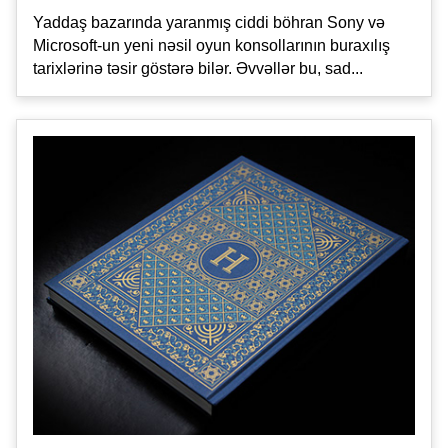
Yaddaş bazarında yaranmış ciddi böhran Sony və
Microsoft-un yeni nəsil oyun konsollarının buraxılış
tarixlərinə təsir göstərə bilər. Əvvəllər bu, sad...