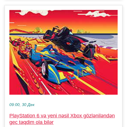
09:00, 30 Дек
PlayStation 6 və yeni nəsil Xbox gözləniləndən
gec təqdim ola bilər