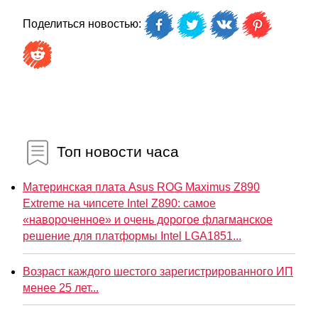
Поделиться новостью:
Топ новости часа
Материнская плата Asus ROG Maximus Z890
Extreme на чипсете Intel Z890: самое
«навороченное» и очень дорогое флагманское
решение для платформы Intel LGA1851...
Возраст каждого шестого зарегистрированного ИП
менее 25 лет...