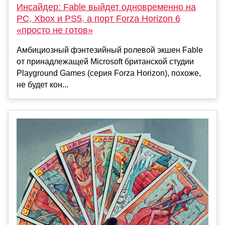
Инсайдер: Fable выйдет одновременно на
PC, Xbox и PS5, а порт Forza Horizon 6
«просто не готов»
Амбициозный фэнтезийный ролевой экшен Fable
от принадлежащей Microsoft британской студии
Playground Games (серия Forza Horizon), похоже,
не будет кон...