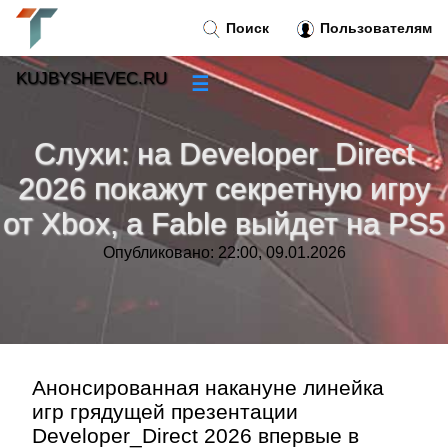
Поиск
Пользователям
KUJBYSHEVEC.RU
☰
Новости
»
Слухи: на Developer_Direct
Тренды новостей
»
2026 покажут секретную игру
от Xbox, а Fable выйдет на PS5
Рубрики
»
Опубликовано: 22:00, 09.01.2026
Правила
»
Контакт
»
Анонсированная накануне линейка
игр грядущей презентации
Developer_Direct 2026 впервые в