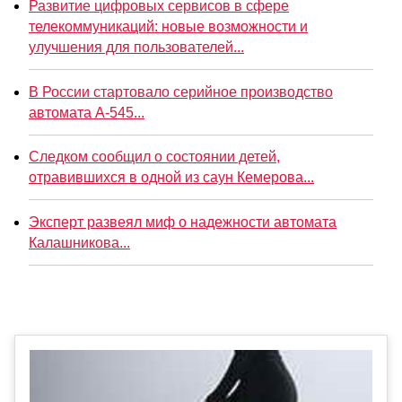
Развитие цифровых сервисов в сфере
телекоммуникаций: новые возможности и
улучшения для пользователей...
В России стартовало серийное производство
автомата А-545...
Следком сообщил о состоянии детей,
отравившихся в одной из саун Кемерова...
Эксперт развеял миф о надежности автомата
Калашникова...