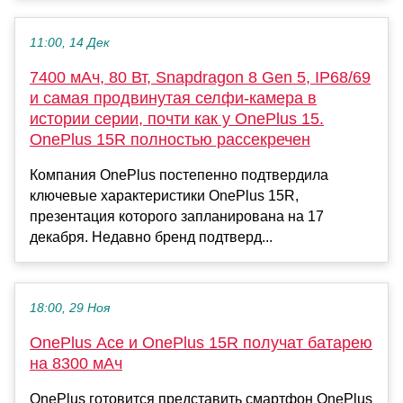
11:00, 14 Дек
7400 мАч, 80 Вт, Snapdragon 8 Gen 5, IP68/69
и самая продвинутая селфи-камера в
истории серии, почти как у OnePlus 15.
OnePlus 15R полностью рассекречен
Компания OnePlus постепенно подтвердила
ключевые характеристики OnePlus 15R,
презентация которого запланирована на 17
декабря. Недавно бренд подтверд...
18:00, 29 Ноя
OnePlus Ace и OnePlus 15R получат батарею
на 8300 мАч
OnePlus готовится представить смартфон OnePlus