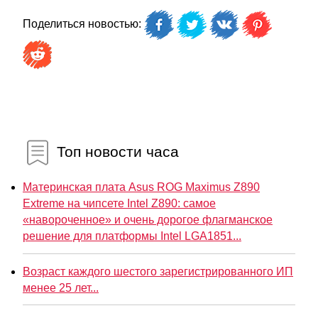
Поделиться новостью:
Топ новости часа
Материнская плата Asus ROG Maximus Z890
Extreme на чипсете Intel Z890: самое
«навороченное» и очень дорогое флагманское
решение для платформы Intel LGA1851...
Возраст каждого шестого зарегистрированного ИП
менее 25 лет...