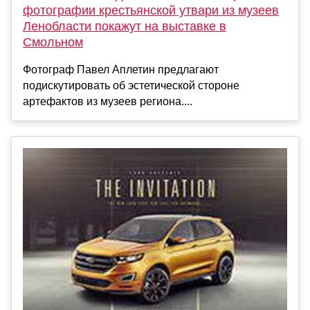
фотографии крестьянской утвари из музеев
Ленобласти покажут на выставке в
Смольном
Фотограф Павел Аплетин предлагают
подискутировать об эстетической стороне
артефактов из музеев региона....