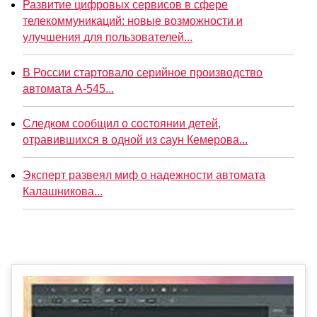
Развитие цифровых сервисов в сфере
телекоммуникаций: новые возможности и
улучшения для пользователей...
В России стартовало серийное производство
автомата А-545...
Следком сообщил о состоянии детей,
отравившихся в одной из саун Кемерова...
Эксперт развеял миф о надежности автомата
Калашникова...