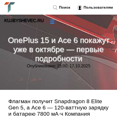
Поиск
Пользователям
KUJBYSHEVEC.RU
☰
Новости
»
OnePlus 15 и Ace 6 покажут
Тренды новостей
»
уже в октябре — первые
подробности
Рубрики
»
Опубликовано: 15:00, 17.10.2025
Правила
»
Контакт
»
Флагман получит Snapdragon 8 Elite
Gen 5, а Ace 6 — 120-ваттную зарядку
и батарею 7800 мА·ч Компания