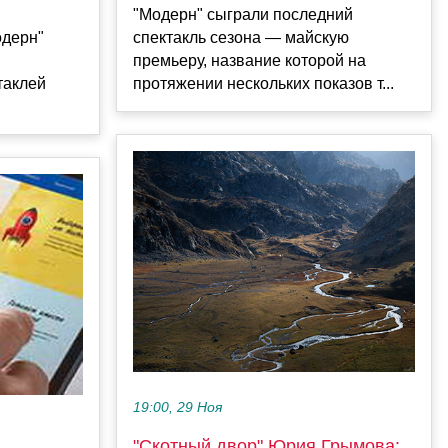
"Модерн" сыграли последний
одерн"
спектакль сезона — майскую
премьеру, название которой на
таклей
протяжении нескольких показов т...
19:00, 29 Ноя
"Скотный двор" Юрия Грымова: