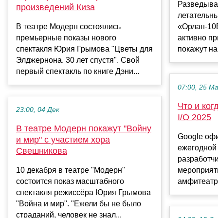
Разведыва
произведений Киза
летательн
В театре Модерн состоялись
«Орлан-10
премьерные показы нового
активно пр
спектакля Юрия Грымова "Цветы для
покажут на
Элджернона. 30 лет спустя". Свой
первый спектакль по книге Дэни...
07:00, 25 М
Что и ког
23:00, 04 Дек
I/O 2025
В театре Модерн покажут "Войну
Google оф
и мир" с участием хора
ежегодной
Свешникова
разработчи
10 декабря в театре "Модерн"
мероприяти
состоится показ масштабного
амфитеатре
спектакля режиссёра Юрия Грымова
"Война и мир". "Ежели бы не было
страданий, человек не знал...