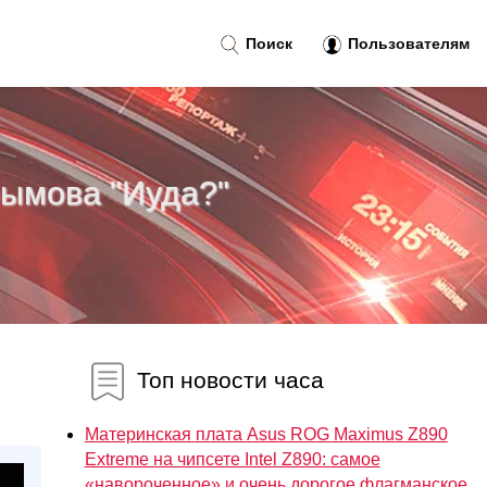
Поиск
Пользователям
рымова "Иуда?"
Топ новости часа
Материнская плата Asus ROG Maximus Z890
Extreme на чипсете Intel Z890: самое
«навороченное» и очень дорогое флагманское