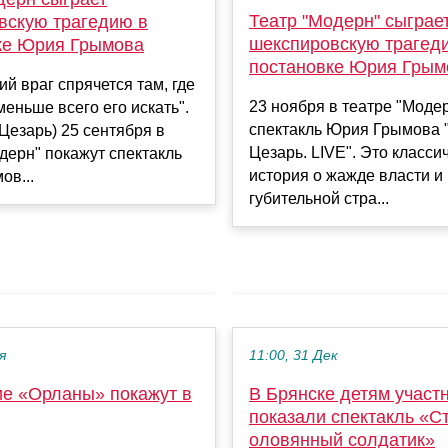
Театр "Модерн" сыграе
вскую трагедию в
шекспировскую трагед
ке Юрия Грымова
постановке Юрия Грым
й враг спрячется там, где
23 ноября в театре "Моде
меньше всего его искать".
спектакль Юрия Грымова
Цезарь) 25 сентября в
Цезарь. LIVE". Это класси
дерн" покажут спектакль
история о жажде власти и
ов...
губительной стра...
я
11:00, 31 Дек
ие «Орланы» покажут в
В Брянске детям участ
показали спектакль «С
оловянный солдатик»