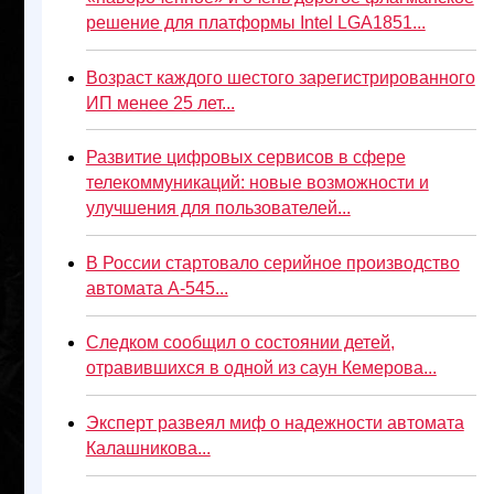
решение для платформы Intel LGA1851...
Возраст каждого шестого зарегистрированного
ИП менее 25 лет...
Развитие цифровых сервисов в сфере
телекоммуникаций: новые возможности и
улучшения для пользователей...
В России стартовало серийное производство
автомата А-545...
Следком сообщил о состоянии детей,
отравившихся в одной из саун Кемерова...
Эксперт развеял миф о надежности автомата
Калашникова...