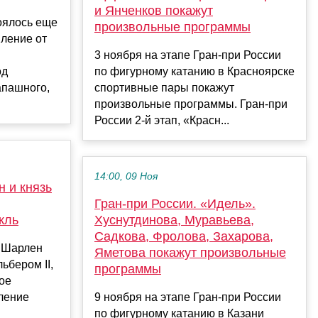
и Янченков покажут
оялось еще
произвольные программы
ление от
3 ноября на этапе Гран-при России
од
по фигурному катанию в Красноярске
апашного,
спортивные пары покажут
произвольные программы. Гран-при
России 2-й этап, «Красн...
14:00, 09 Ноя
 и князь
Гран-при России. «Идель».
кль
Хуснутдинова, Муравьева,
Садкова, Фролова, Захарова,
о Шарлен
Яметова покажут произвольные
ьбером II,
программы
ое
ление
9 ноября на этапе Гран-при России
по фигурному катанию в Казани