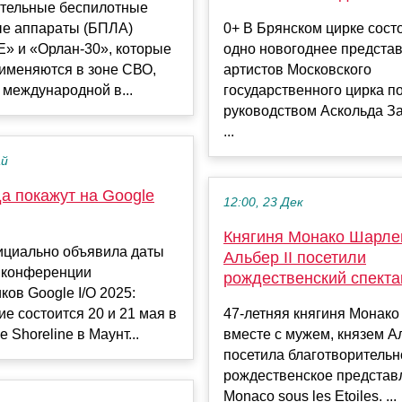
тельные беспилотные
ые аппараты (БПЛА)
0+ В Брянском цирке сост
Е» и «Орлан-30», которые
одно новогоднее представ
именяются в зоне СВО,
артистов Московского
 международной в...
государственного цирка п
руководством Аскольда З
...
ай
да покажут на Google
12:00, 23 Дек
Княгиня Монако Шарлен
ициально объявила даты
Альбер II посетили
 конференции
рождественский спекта
ков Google I/O 2025:
е состоится 20 и 21 мая в
47-летняя княгиня Монак
 Shoreline в Маунт...
вместе с мужем, князем Ал
посетила благотворительн
рождественское представ
Monaco sous les Etoiles. ...