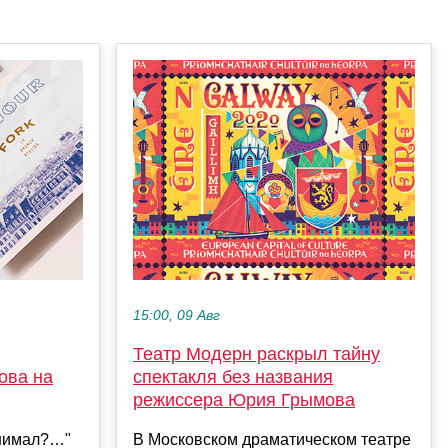
15:00, 09 Авг
Театр Модерн раскрыл тайну
ова на
спектакля без названия
режиссера Юрия Грымова
бнимал?…"
В Московском драматическом театре