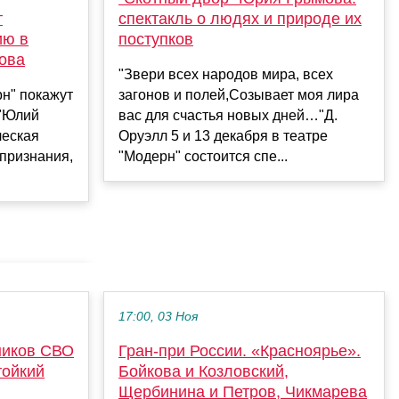
спектакль о людях и природе их
т
поступков
ию в
ова
"Звери всех народов мира, всех
загонов и полей,Созывает моя лира
рн" покажут
вас для счастья новых дней…"Д.
 "Юлий
Оруэлл 5 и 13 декабря в театре
ческая
"Модерн" состоится спе...
 признания,
17:00, 03 Ноя
ников СВО
Гран-при России. «Красноярье».
тойкий
Бойкова и Козловский,
Щербинина и Петров, Чикмарева