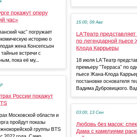
к
рге покажут оперу
ий час»
15:00, 09 Авг
анский час" погружает
LA'Театр представляет
 комическую историю о
по легендарной пьесе 
олодая жена Консепсьон
Клода Каррьеры
 тайные встречи с
ым, пока её му...
18 июля LA'Театр предста
премьеру "Терраса" по о
пьесе Жана-Клода Каррье
постановке основателя те
ар
Вадима Дубровицкого. Вад
трах России покажут
BTS
03:00, 13 Сен
рах Московской области и
рга пройдут показы
Любовь без масок: спе
южнокорейской группы BTS
Дама с камелиями рас
 с 2022 года. Само