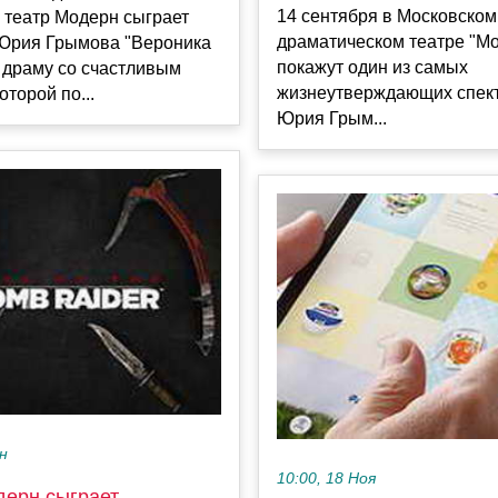
14 сентября в Московском
 театр Модерн сыграет
драматическом театре "М
 Юрия Грымова "Вероника
покажут один из самых
 драму со счастливым
жизнеутверждающих спек
оторой по...
Юрия Грым...
ен
10:00, 18 Ноя
дерн сыграет