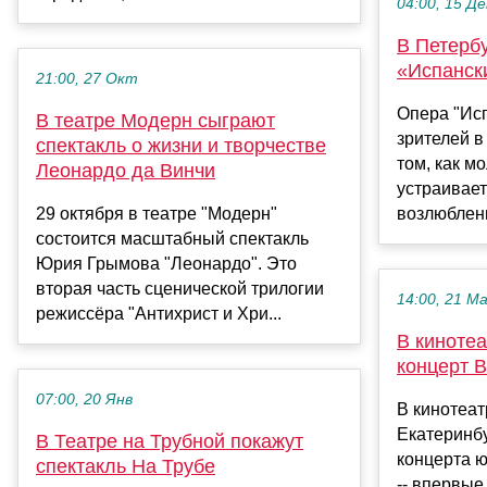
04:00, 15 Де
В Петербу
«Испанск
21:00, 27 Окт
Опера "Исп
В театре Модерн сыграют
зрителей в
спектакль о жизни и творчестве
том, как м
Леонардо да Винчи
устраивает
29 октября в театре "Модерн"
возлюбленн
состоится масштабный спектакль
Юрия Грымова "Леонардо". Это
вторая часть сценической трилогии
14:00, 21 М
режиссёра "Антихрист и Хри...
В кинотеа
концерт 
07:00, 20 Янв
В кинотеат
Екатеринбу
В Театре на Трубной покажут
концерта 
спектакль На Трубе
-- впервые