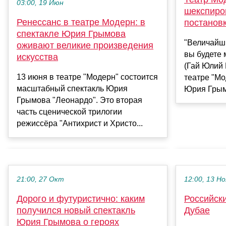
03:00, 19 Июн
шекспиро
Ренессанс в театре Модерн: в
постанов
спектакле Юрия Грымова
"Величайши
оживают великие произведения
вы будете 
искусства
(Гай Юлий 
13 июня в театре "Модерн" состоится
театре "Мо
масштабный спектакль Юрия
Юрия Грым
Грымова "Леонардо". Это вторая
часть сценической трилогии
режиссёра "Антихрист и Христо...
21:00, 27 Окт
12:00, 13 Но
Дорого и футуристично: каким
Российск
получился новый спектакль
Дубае
Юрия Грымова о героях