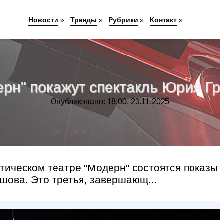
Новости
»
Тренды
»
Рубрики
»
Контакт
»
ерн" покажут спектакль Юрия Г
Опубликовано: 18:00, 23.11.2025
атическом театре "Модерн" состоятся показы
шова. Это третья, завершающ...