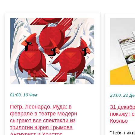
01:00, 10 Фев
23:00, 22 Де
Петр, Леонардо, Иуда: в
31 декабр
феврале в театре Модерн
покажут с
сыграют все спектакли из
Коэльо
трилогии Юрия Грымова
"Тебя никт
Антихрист и Христос