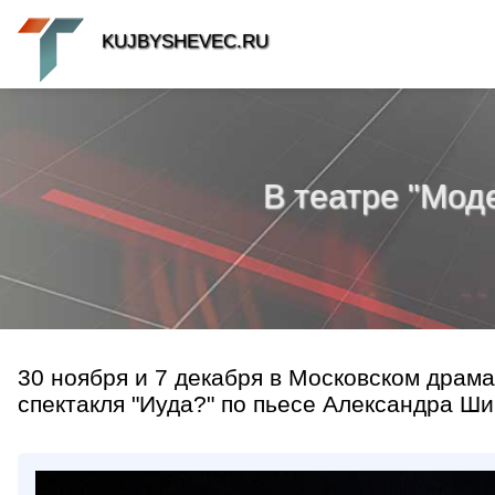
KUJBYSHEVEC.RU
В театре "Мод
30 ноября и 7 декабря в Московском драм
спектакля "Иуда?" по пьесе Александра Ши