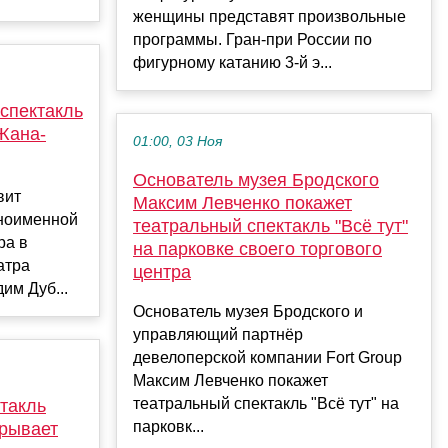
женщины представят произвольные
программы. Гран-при России по
фигурному катанию 3-й э...
 спектакль
Жана-
01:00, 03 Ноя
Основатель музея Бродского
вит
Максим Левченко покажет
дноименной
театральный спектакль "Всё тут"
ра в
на парковке своего торгового
атра
центра
им Дуб...
Основатель музея Бродского и
управляющий партнёр
девелоперской компании Fort Group
Максим Левченко покажет
театральный спектакль "Всё тут" на
ктакль
парковк...
крывает