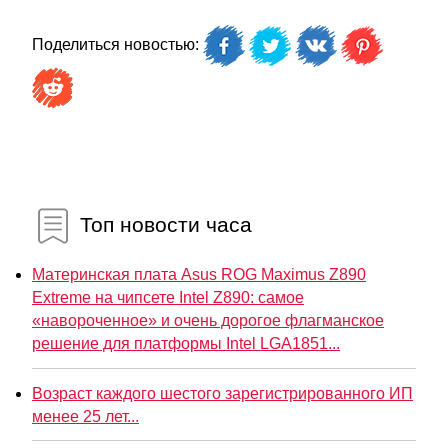
Поделиться новостью:
Топ новости часа
Материнская плата Asus ROG Maximus Z890
Extreme на чипсете Intel Z890: самое
«навороченное» и очень дорогое флагманское
решение для платформы Intel LGA1851...
Возраст каждого шестого зарегистрированного ИП
менее 25 лет...