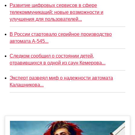
Развитие цифровых сервисов в сфере
телекоммуникаций: новые возможности и
улучшения для пользователей...
В России стартовало серийное производство
автомата А-545...
Следком сообщил о состоянии детей,
отравившихся в одной из саун Кемерова...
Эксперт развеял миф о надежности автомата
Калашникова...