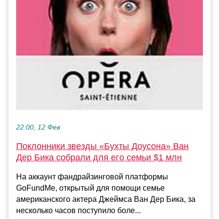
22:00, 12 Фев
Поклонники звезды «Бухты Доусона» Ван
Дер Бика собрали для его семьи $1 млн
На аккаунт фандрайзинговой платформы
GoFundMe, открытый для помощи семье
американского актера Джеймса Ван Дер Бика, за
несколько часов поступило боле...