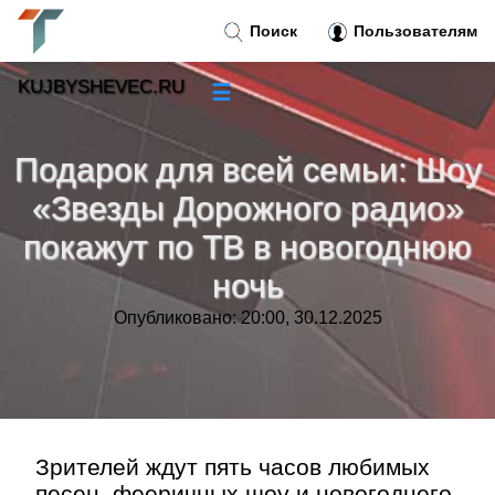
Поиск
Пользователям
KUJBYSHEVEC.RU
☰
Новости
»
Подарок для всей семьи: Шоу
Тренды новостей
»
«Звезды Дорожного радио»
покажут по ТВ в новогоднюю
Рубрики
»
ночь
Правила
»
Опубликовано: 20:00, 30.12.2025
Контакт
»
Зрителей ждут пять часов любимых
песен, фееричных шоу и новогоднего