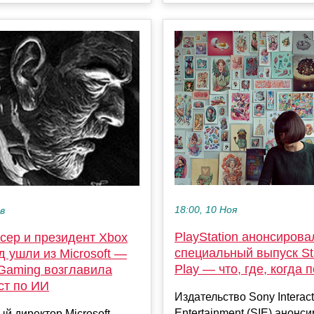
18:00, 10 Ноя
ев
PlayStation анонсирова
сер и президент Xbox
специальный выпуск Sta
 ушли из Microsoft —
Play — что, где, когда 
 Gaming возглавила
ст по ИИ
Издательство Sony Interact
Entertainment (SIE) анонс
й директор Microsoft