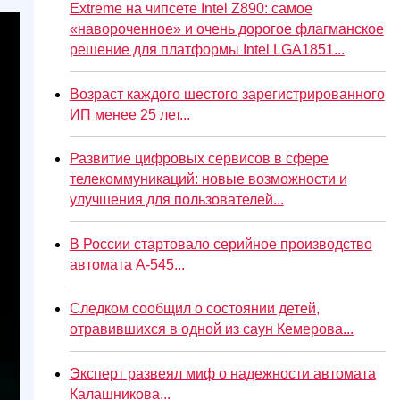
Extreme на чипсете Intel Z890: самое
«навороченное» и очень дорогое флагманское
решение для платформы Intel LGA1851...
Возраст каждого шестого зарегистрированного
ИП менее 25 лет...
Развитие цифровых сервисов в сфере
телекоммуникаций: новые возможности и
улучшения для пользователей...
В России стартовало серийное производство
автомата А-545...
Следком сообщил о состоянии детей,
отравившихся в одной из саун Кемерова...
Эксперт развеял миф о надежности автомата
Калашникова...