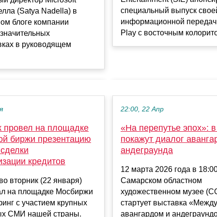
специальный выпуск свое
лла (Satya Nadella) в
информационной передачи 
ом блоге компании
Play c восточным колоритом
 значительных
вках в руководящем
я
22:00, 22 Апр
 провел на площадке
«На перепутье эпох»: 
ой биржи презентацию
покажут диалог аванга
 сделки
андеграунда
изации кредитов
12 марта 2026 года в 18:00
о вторник (22 января)
Самарском областном
ал на площадке Мосбиржи
художественном музее (С
инг с участием крупных
стартует выставка «Межд
х СМИ нашей страны.
авангардом и андеграунд