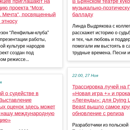
жцев приглашают на
В Брянском театре кук
ию проекта “Мозг.
музыкально-поэтическ
. Мечта”, посвященный
балладу
 этносу
Линда Выдрякова с колле
езон “Ленфильм-клуба”
расскажет историю о судь
 презентации работы,
и тех, чья любовь и подде
ой культуре народов
помогали им выстоять в 
оект создан под
трудные времена. Песни и с
ом режиссе...
22:00, 27 Ноя
я
Трассировка лучей на 
й о судействе в
«Новая игра +» и прока
«Выставление
«Легенды»: для Dying L
ых оценок здесь может
Beast вышло самое кр
ь нашу международную
обновление с релиза
цию»
Разработчики из польской