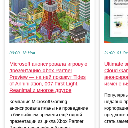
00:00, 18 Ноя
21:00, 01 О
Microsoft анонсировала игровую
Ultimate 
презентацию Xbox Partner
Cloud Gam
Preview — на ней покажут Tides
анонсиро
of Annihilation, 007 First Light,
изменени
Reanimal и многое другое
Популярны
Компания Microsoft Gaming
недавно п
анонсировала планы на проведение
корпорацие
в ближайшем времени ещё одной
предложени
презентации из цикла Xbox Partner
стать замет
Preview, посвящённой проек...