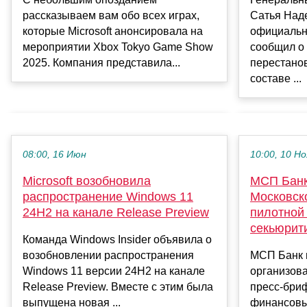
рассказываем вам обо всех играх,
Сатья Наде
которые Microsoft анонсировала на
официальн
мероприятии Xbox Tokyo Game Show
сообщил о
2025. Компания представила...
перестано
составе ...
08:00, 16 Июн
10:00, 10 Но
Microsoft возобновила
МСП Банк
распространение Windows 11
Московск
24H2 на канале Release Preview
пилотной
секьюрит
Команда Windows Insider объявила о
возобновлении распространения
МСП Банк в
Windows 11 версии 24H2 на канале
организов
Release Preview. Вместе с этим была
пресс-бриф
выпущена новая ...
финансовы