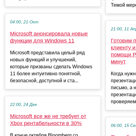
Темой меро
04:00, 21 Окт
21:00, 11 Ап
Microsoft анонсировала новые
функции для Windows 11
Готовим 
клиенту 
Microsoft представила целый ряд
помощи Р
новых функций и улучшений,
минут
которые призваны сделать Windows
11 более интуитивно понятной,
Когда нужн
безопасной, доступной и ста...
презентац
письмо, а 
презентаци
проверяем 
22:00, 24 Дек
Microsoft все же не требует от
Xbox рентабельности в 30%
06:00, 15 С
В конце октября Bloomberg со