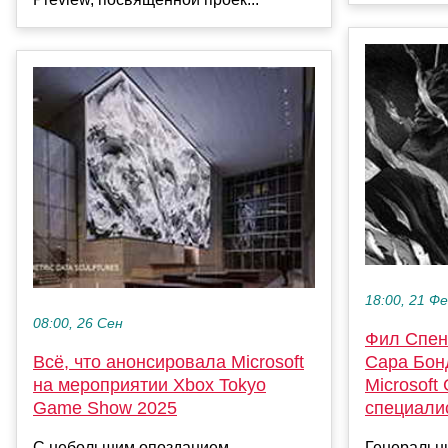
18:00, 21 Ф
08:00, 26 Сен
Фил Спен
Всё, что анонсировала Microsoft
Сара Бонд
на мероприятии Xbox Tokyo
Microsoft
Game Show 2025
специали
С небольшим опозданием
Генеральны