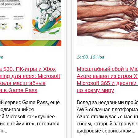
кт
14:00, 10 Ноя
за $30, ПК-игры и Xbox
Масштабный сбой в Mic
ing для всех: Microsoft
Azure вывел из строя X
вала масштабные
Microsoft 365 и десятк
я в Game Pass
по всему миру
й сервис Game Pass, ещё
Вслед за недавними проб
родвигавшийся
AWS облачная платформа 
й Microsoft как «лучшее
Azure столкнулась с мас
е в гейминге», готовится
сбоем, который затронул
н...
цифровые сервисы ком...