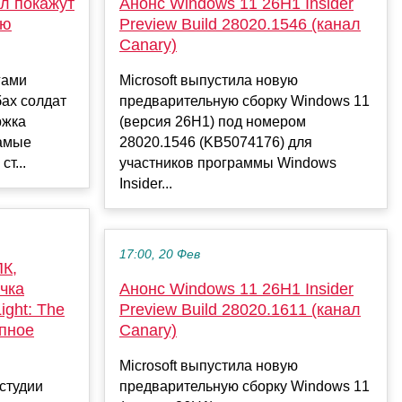
ол покажут
Анонс Windows 11 26H1 Insider
ую
Preview Build 28020.1546 (канал
Canary)
гами
Microsoft выпустила новую
бах солдат
предварительную сборку Windows 11
ржка
(версия 26H1) под номером
самые
28020.1546 (KB5074176) для
т...
участников программы Windows
Insider...
17:00, 20 Фев
ПК,
чка
Анонс Windows 11 26H1 Insider
ight: The
Preview Build 28020.1611 (канал
упное
Canary)
Microsoft выпустила новую
 студии
предварительную сборку Windows 11