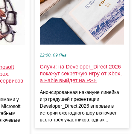
22:00, 09 Янв
Слухи: на Developer_Direct 2026
rosoft
покажут секретную игру от Xbox,
box,
а Fable выйдет на PS5
и сервисов
Анонсированная накануне линейка
игр грядущей презентации
лемами у
Developer_Direct 2026 впервые в
Microsoft
истории ежегодного шоу включает
штабным
всего трёх участников, однак...
 ключевые