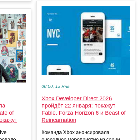
08:00, 12 Янв
Xbox Developer Direct 2026
ла
пройдёт 22 января; покажут
te of
Fable, Forza Horizon 6 и Beast of
покажут
Reincarnation
ive
Команда Xbox анонсировала
ировало
очередное мероприятие из серии