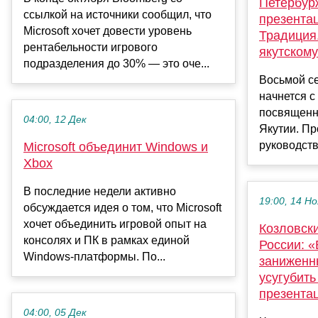
Петербур
ссылкой на источники сообщил, что
презентац
Microsoft хочет довести уровень
Традиция
рентабельности игрового
якутскому
подразделения до 30% — это оче...
Восьмой с
начнется с
посвященн
04:00, 12 Дек
Якутии. Пр
руководств
Microsoft объединит Windows и
Xbox
В последние недели активно
19:00, 14 Но
обсуждается идея о том, что Microsoft
хочет объединить игровой опыт на
Козловски
консолях и ПК в рамках единой
России: 
Windows-платформы. По...
заниженн
усугубит
презента
04:00, 05 Дек