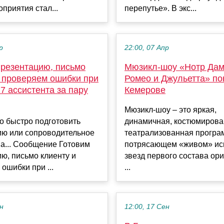
приятия стал...
перепутье». В экс...
р
22:00, 07 Апр
презентацию, письмо
Мюзикл-шоу «Нотр Дам
и проверяем ошибки при
Ромео и Джульетта» по
7 ассистента за пару
Кемерове
Мюзикл-шоу – это яркая,
о быстро подготовить
динамичная, костюмирова
ию или сопроводительное
театрализованная програ
на... Сообщение Готовим
потрясающем «живом» ис
ю, письмо клиенту и
звезд первого состава ор
ошибки при ...
...
ен
12:00, 17 Сен