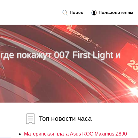
Поиск
Пользователям
де покажут 007 First Light и
0
Топ новости часа
Материнская плата Asus ROG Maximus Z890