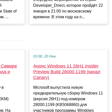
й
Developer_Direct, которое пройдёт 22
State of
января в 21:00 по московскому
. ...
времени. В этом году на п...
03:00, 20 Ноя
в Самаре
Анонс Windows 11 26H1 Insider
рда и
Preview Build 28000.1199 (канал
Canary)
 в
Microsoft выпустила новую
предварительную сборку Windows 11
ОХМ)
(версия 26H1) под номером
у
28000.1199 (KB5068860) для
ом. На
участников программы Windows