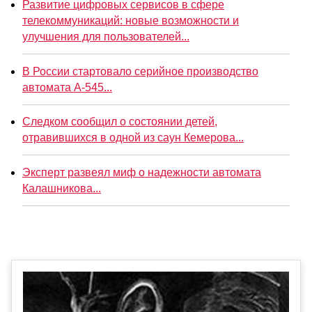
Развитие цифровых сервисов в сфере
телекоммуникаций: новые возможности и
улучшения для пользователей...
В России стартовало серийное производство
автомата А-545...
Следком сообщил о состоянии детей,
отравившихся в одной из саун Кемерова...
Эксперт развеял миф о надежности автомата
Калашникова...