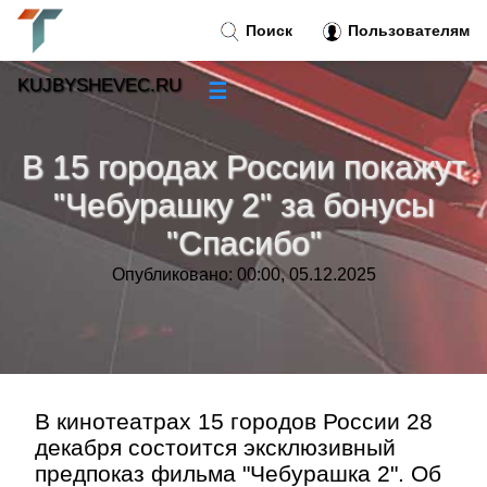
Поиск
Пользователям
KUJBYSHEVEC.RU
☰
Новости
»
В 15 городах России покажут
Тренды новостей
»
"Чебурашку 2" за бонусы
"Спасибо"
Рубрики
»
Опубликовано: 00:00, 05.12.2025
Правила
»
Контакт
»
В кинотеатрах 15 городов России 28
декабря состоится эксклюзивный
предпоказ фильма "Чебурашка 2". Об