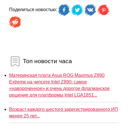
Поделиться новостью:
Топ новости часа
Материнская плата Asus ROG Maximus Z890
Extreme на чипсете Intel Z890: самое
«навороченное» и очень дорогое флагманское
решение для платформы Intel LGA1851...
Возраст каждого шестого зарегистрированного ИП
менее 25 лет...