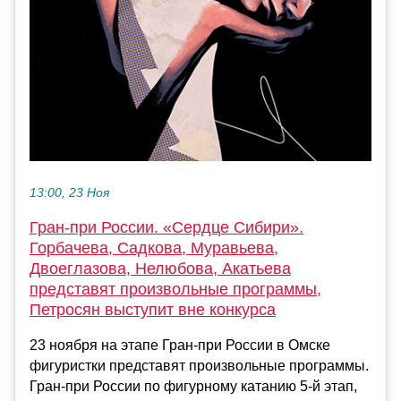
13:00, 23 Ноя
Гран-при России. «Сердце Сибири».
Горбачева, Садкова, Муравьева,
Двоеглазова, Нелюбова, Акатьева
представят произвольные программы,
Петросян выступит вне конкурса
23 ноября на этапе Гран-при России в Омске
фигуристки представят произвольные программы.
Гран-при России по фигурному катанию 5-й этап,