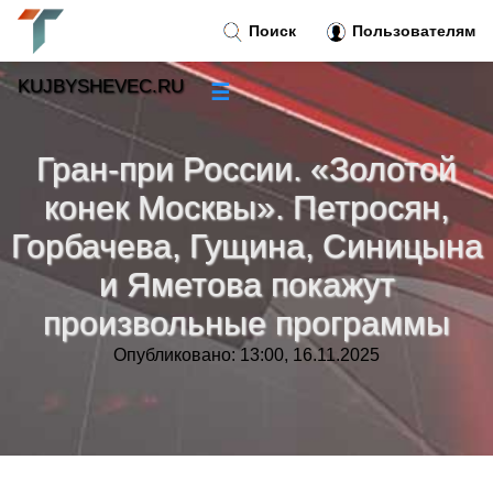
Поиск
Пользователям
KUJBYSHEVEC.RU
☰
Новости
»
Гран-при России. «Золотой
Тренды новостей
»
конек Москвы». Петросян,
Горбачева, Гущина, Синицына
Рубрики
»
и Яметова покажут
произвольные программы
Правила
»
Опубликовано: 13:00, 16.11.2025
Контакт
»