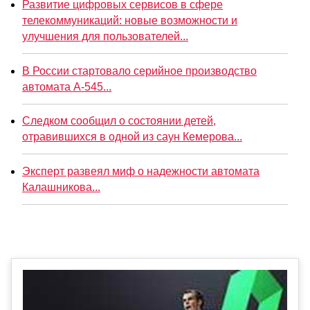
Развитие цифровых сервисов в сфере
телекоммуникаций: новые возможности и
улучшения для пользователей...
В России стартовало серийное производство
автомата А-545...
Следком сообщил о состоянии детей,
отравившихся в одной из саун Кемерова...
Эксперт развеял миф о надежности автомата
Калашникова...