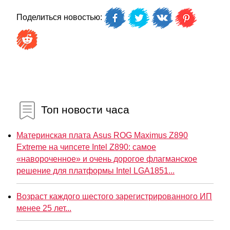
Поделиться новостью:
Топ новости часа
Материнская плата Asus ROG Maximus Z890
Extreme на чипсете Intel Z890: самое
«навороченное» и очень дорогое флагманское
решение для платформы Intel LGA1851...
Возраст каждого шестого зарегистрированного ИП
менее 25 лет...