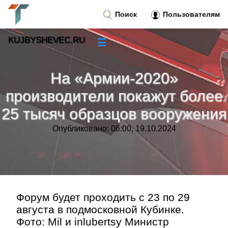
Поиск
Пользователям
KUJBYSHEVEC.RU
☰
Новости
»
На «Армии-2020»
Тренды новостей
»
производители покажут более
25 тысяч образцов вооружения
Рубрики
»
Опубликовано: 06:00, 19.10.2024
Правила
»
Контакт
»
Форум будет проходить с 23 по 29
августа в подмосковной Кубинке.
Фото: Mil и inlubertsy Министр