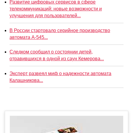
Развитие цифровых сервисов в сфере
телекоммуникаций: новые возможности и
улучшения для пользователей...
В России стартовало серийное производство
автомата А-545...
Следком сообщил о состоянии детей,
отравившихся в одной из саун Кемерова...
Эксперт развеял миф о надежности автомата
Калашникова...