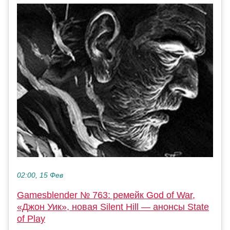
02:00, 15 Фев
Gamesblender № 763: ремейк God of War,
«Джон Уик», новая Silent Hill — анонсы State
of Play