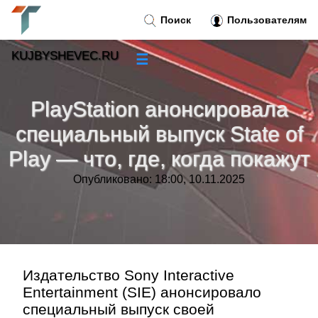
Поиск
Пользователям
KUJBYSHEVEC.RU
☰
Новости
»
PlayStation анонсировала
Тренды новостей
»
специальный выпуск State of
Play — что, где, когда покажут
Рубрики
»
Опубликовано: 18:00, 10.11.2025
Правила
»
Контакт
»
Издательство Sony Interactive
Entertainment (SIE) анонсировало
специальный выпуск своей