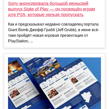
Sony анонсировала большой июньский
выпуск State of Play — он посвящён играм
для PS5, которые нельзя пропускать
Как и предсказывал недавно совладелец портала
Giant Bomb Джефф Грабб (Jeff Grubb), в июне всё-
таки пройдёт новая игровая презентация от
PlayStation, ...