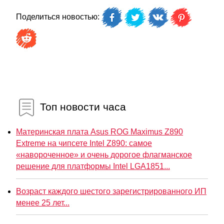
Поделиться новостью:
Топ новости часа
Материнская плата Asus ROG Maximus Z890
Extreme на чипсете Intel Z890: самое
«навороченное» и очень дорогое флагманское
решение для платформы Intel LGA1851...
Возраст каждого шестого зарегистрированного ИП
менее 25 лет...