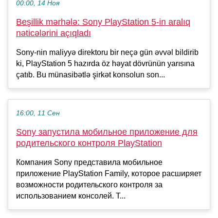
00:00, 14 Ноя
Beşillik mərhələ: Sony PlayStation 5-in aralıq
nəticələrini açıqladı
Sony-nin maliyyə direktoru bir neçə gün əvvəl bildirib
ki, PlayStation 5 hazırda öz həyat dövrünün yarısına
çatıb. Bu münasibətlə şirkət konsolun son...
16:00, 11 Сен
Sony запустила мобильное приложение для
родительского контроля PlayStation
Компания Sony представила мобильное
приложение PlayStation Family, которое расширяет
возможности родительского контроля за
использованием консолей. Т...