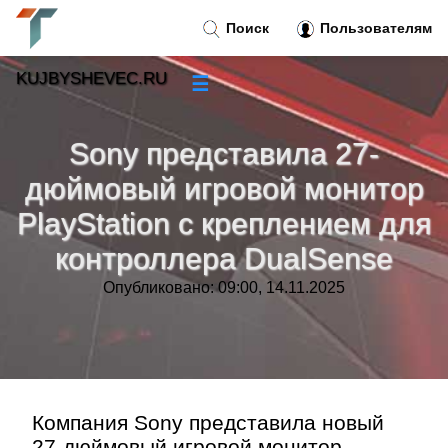
Поиск
Пользователям
KUJBYSHEVEC.RU
☰
Новости
»
Sony представила 27-
Тренды новостей
»
дюймовый игровой монитор
PlayStation с креплением для
Рубрики
»
контроллера DualSense
Правила
»
Опубликовано: 09:00, 14.11.2025
Контакт
»
Компания Sony представила новый
27-дюймовый игровой монитор