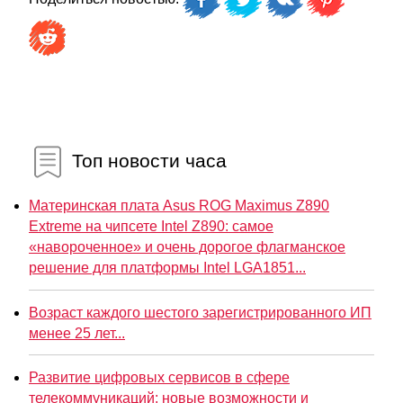
Топ новости часа
Материнская плата Asus ROG Maximus Z890
Extreme на чипсете Intel Z890: самое
«навороченное» и очень дорогое флагманское
решение для платформы Intel LGA1851...
Возраст каждого шестого зарегистрированного ИП
менее 25 лет...
Развитие цифровых сервисов в сфере
телекоммуникаций: новые возможности и