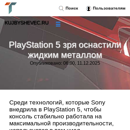
Поиск
Пользователям
KUJBYSHEVEC.RU
☰
Новости
»
PlayStation 5 зря оснастили
Тренды новостей
»
жидким металлом
Опубликовано: 06:00, 11.12.2025
Рубрики
»
Правила
»
Контакт
»
Среди технологий, которые Sony
внедрила в PlayStation 5, чтобы
консоль стабильно работала на
максимальной производительности,