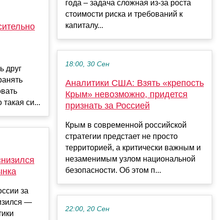
года – задача сложная из-за роста
стоимости риска и требований к
капиталу...
сительно
18:00, 30 Сен
ь друг
хранять
Аналитики США: Взять «крепость
овать
Крым» невозможно, придется
такая си...
признать за Россией
Крым в современной российской
стратегии предстает не просто
территорией, а критически важным и
незаменимым узлом национальной
снизился
безопасности. Об этом п...
ынка
оссии за
изился —
22:00, 20 Сен
тики