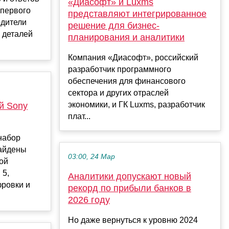
«Диасофт» и Luxms
 первого
представляют интегрированное
одители
решение для бизнес-
 деталей
планирования и аналитики
Компания «Диасофт», российский
разработчик программного
обеспечения для финансового
сектора и других отраслей
экономики, и ГК Luxms, разработчик
й Sony
плат...
набор
найдены
03:00, 24 Мар
ой
 5,
Аналитики допускают новый
ровки и
рекорд по прибыли банков в
2026 году
Но даже вернуться к уровню 2024