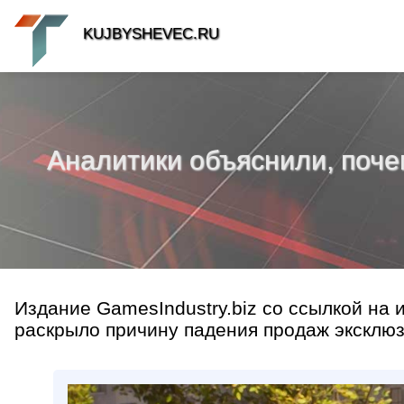
KUJBYSHEVEC.RU
Аналитики объяснили, почем
Издание GamesIndustry.biz со ссылкой на
раскрыло причину падения продаж эксклюзив