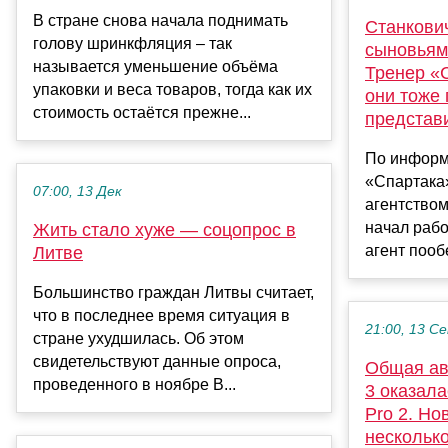
В стране снова начала поднимать
Станкович
голову шринкфляция – так
сыновьям
называется уменьшение объёма
Тренер «С
упаковки и веса товаров, тогда как их
они тоже
стоимость остаётся прежне...
представи
По информа
«Спартака»
07:00, 13 Дек
агентством
начал рабо
Жить стало хуже — соцопрос в
агент пооб
Литве
Большинство граждан Литвы считает,
что в последнее время ситуация в
21:00, 13 С
стране ухудшилась. Об этом
свидетельствуют данные опроса,
Общая ав
проведенного в ноябре B...
3 оказала
Pro 2. Но
нескольк