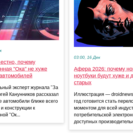
к
03:00, 16 Дек
естно, почему
нная "Ока" не хуже
Афера 2026: почему н
 автомобилей
ноутбуки будут хуже и 
старых
ьный эксперт журнала "За
гей Канунников рассказал
Иллюстрация — droidnews
ие автомобили ближе всего
год готовится стать пере
 и конструкции к
моментом для всей индус
ной "Ок...
потребительской электрон
доступных производительн