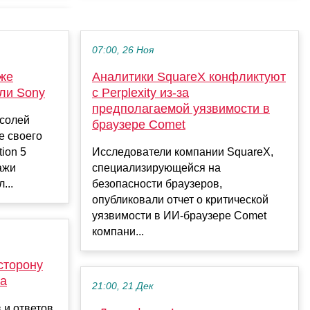
07:00, 26 Ноя
уже
Аналитики SquareX конфликтуют
оли Sony
с Perplexity из-за
предполагаемой уязвимости в
нсолей
браузере Comet
е своего
ion 5
Исследователи компании SquareX,
ажи
специализирующейся на
...
безопасности браузеров,
опубликовали отчет о критической
уязвимости в ИИ-браузере Comet
компани...
 сторону
за
21:00, 21 Дек
 и ответов