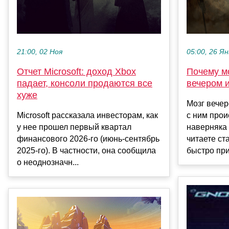
21:00, 02 Ноя
05:00, 26 Ян
Отчет Microsoft: доход Xbox
Почему мо
падает, консоли продаются все
вечером и
хуже
Мозг вече
Microsoft рассказала инвесторам, как
с ним прои
у нее прошел первый квартал
наверняка 
финансового 2026-го (июнь-сентябрь
читаете ст
2025-го). В частности, она сообщила
быстро при
о неоднозначн...