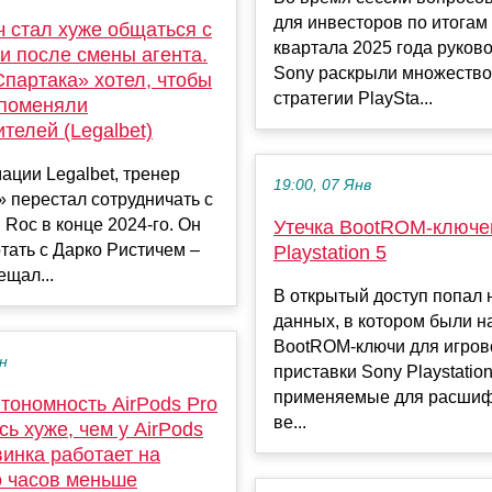
для инвесторов по итогам
 стал хуже общаться с
квартала 2025 года руков
и после смены агента.
Sony раскрыли множество
партака» хотел, чтобы
стратегии PlaySta...
 поменяли
телей (Legalbet)
ции Legalbet, тренер
19:00, 07 Янв
 перестал сотрудничать с
 Roc в конце 2024-го. Он
Утечка BootROM-ключе
тать с Дарко Ристичем –
Playstation 5
ещал...
В открытый доступ попал 
данных, в котором были 
BootROM-ключи для игров
ен
приставки Sony Playstation
применяемые для расшиф
тономность AirPods Pro
ве...
сь хуже, чем у AirPods
винка работает на
о часов меньше