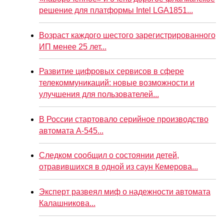
решение для платформы Intel LGA1851...
Возраст каждого шестого зарегистрированного
ИП менее 25 лет...
Развитие цифровых сервисов в сфере
телекоммуникаций: новые возможности и
улучшения для пользователей...
В России стартовало серийное производство
автомата А-545...
Следком сообщил о состоянии детей,
отравившихся в одной из саун Кемерова...
Эксперт развеял миф о надежности автомата
Калашникова...