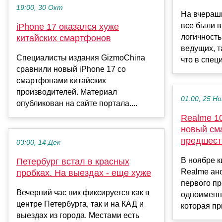
19:00, 30 Окт
На вчераш
все были 
iPhone 17 оказался хуже
логичност
китайских смартфонов
ведущих, т
Специалисты издания GizmoChina
что в спец
сравнили новый iPhone 17 со
смартфонами китайских
производителей. Материал
01:00, 25 Но
опубликован на сайте портала....
Realme 10
новый см
предшест
03:00, 14 Дек
В ноябре к
Петербург встал в красных
Realme ан
пробках. На выездах - еще хуже
первого пр
Вечерний час пик фиксируется как в
одноименн
центре Петербурга, так и на КАД и
которая пр
выездах из города. Местами есть