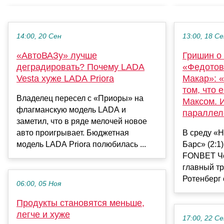
14:00, 20 Сен
13:00, 18 С
«АвтоВАЗу» лучше
Гришин о 
деградировать? Почему LADA
«Федотов 
Vesta хуже LADA Priora
Макар»: «
том, что 
Владелец пересел с «Приоры» на
Максом. И
флагманскую модель LADA и
параллел
заметил, что в ряде мелочей новое
авто проигрывает. Бюджетная
В среду «
модель LADA Priora полюбилась ...
Барс» (2:1
FONBET Че
главный т
Ротенберг 
06:00, 05 Ноя
Продукты становятся меньше,
легче и хуже
17:00, 22 С