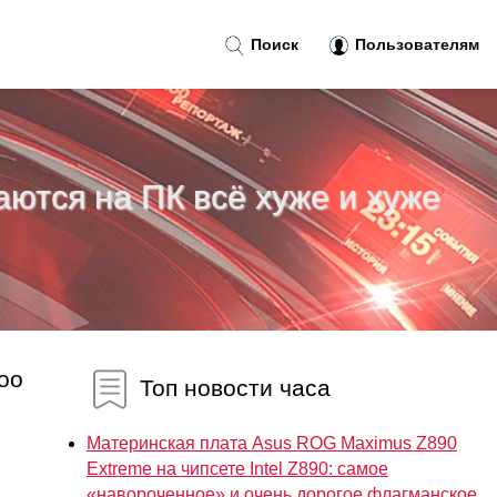
Поиск
Пользователям
аются на ПК всё хуже и хуже
oo
Топ новости часа
Материнская плата Asus ROG Maximus Z890
Extreme на чипсете Intel Z890: самое
«навороченное» и очень дорогое флагманское