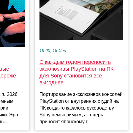
19:00, 18 Сен
С каждым годом переносить
овые
эксклюзивы PlayStation на ПК
дороже
для Sony становится всё
выгоднее
.ru 2026
Портирование эксклюзивов консолей
ломным
PlayStation от внутренних студий на
трии
ПК когда-то казалось руководству
ики. Эра
Sony немыслимым, а теперь
ы...
приносит японскому г...