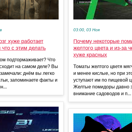
в
03:00, 03 Ноя
зг хуже работает
Почему некоторые пом
 что с этим делать
желтого цвета и из-за ч
хуже красных
ром подтормаживает? Что
сходит на самом деле? Вы
Томаты желтого цветя мяг
замечали: днём вы легко
и менее кислые, но при эт
атьи, запоминаете факты и
уступают им по пищевой 
н...
Желтые помидоры давно 
внимание садоводов и п...