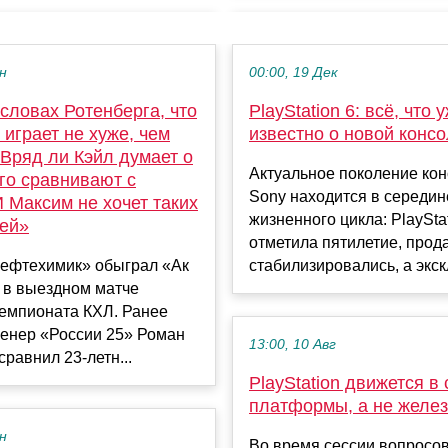
ен
00:00, 19 Дек
словах Ротенберга, что
PlayStation 6: всё, что 
играет не хуже, чем
известно о новой конс
Вряд ли Кэйл думает о
Актуальное поколение ко
его сравнивают с
Sony находится в середин
 Максим не хочет таких
жизненного цикла: PlayStat
ей»
отметила пятилетие, прод
Нефтехимик» обыграл «Ак
стабилизировались, а экскл
) в выездном матче
мпионата КХЛ. Ранее
ренер «России 25» Роман
13:00, 10 Авг
сравнил 23-летн...
PlayStation движется в
платформы, а не желе
ен
Во время сессии вопросов