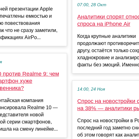
07:00, 28 Окт
ней презентации Apple
впечатлены емкостью и
Аналитики спорят отно
ью повествования
спроса на iPhone Air
ак что не сразу заметили,
Когда крупные аналитики
ификациях AirPo...
продолжают противоречит
другу, остаётся только со
хладнокровие и анализир
я
факты без эмоций. Именно 
 против Realme 9: чем
артфон хуже
венника?
14:00, 24 Ноя
итайская компания
Спрос на новостройки 
онсировала Realme 10 —
на 38% — аналитики р
едставителя новой
Спрос на новостройки в Р
ой серии смартфонов,
последний год заметно сн
ишла на смену линейке...
об этом говорят как анали