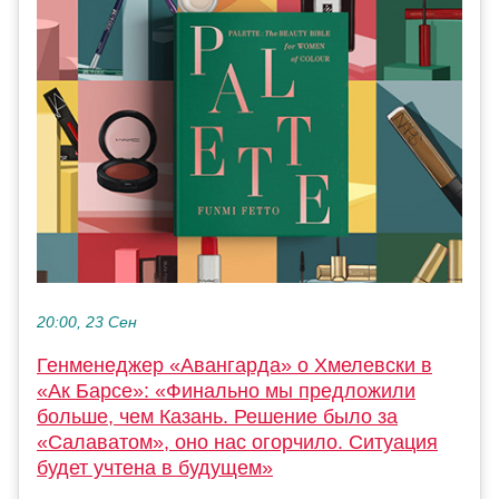
20:00, 23 Сен
Генменеджер «Авангарда» о Хмелевски в
«Ак Барсе»: «Финально мы предложили
больше, чем Казань. Решение было за
«Салаватом», оно нас огорчило. Ситуация
будет учтена в будущем»