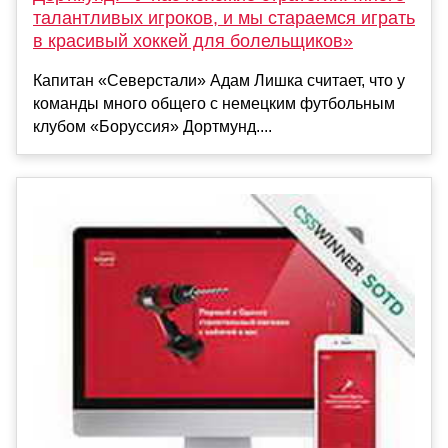
талантливых игроков, и мы стараемся играть
в красивый хоккей для болельщиков»
Капитан «Северстали» Адам Лишка считает, что у
команды много общего с немецким футбольным
клубом «Боруссия» Дортмунд....