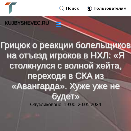
Поиск
Пользователям
KUJBYSHEVEC.RU
☰
Новости
»
Грицюк о реакции болельщиков
Тренды новостей
»
на отъезд игроков в НХЛ: «Я
столкнулся с волной хейта,
Рубрики
»
переходя в СКА из
«Авангарда». Хуже уже не
Правила
»
будет»
Контакт
»
Опубликовано: 19:00, 20.05.2024