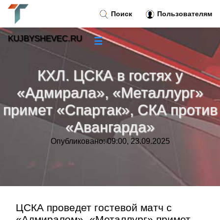
Поиск
Пользователям
KUJBYSHEVEC.RU
☰
Новости
»
КХЛ. ЦСКА в гостях у
Тренды новостей
»
«Адмирала», «Металлург»
примет «Спартак», СКА против
Рубрики
»
«Авангарда»
Правила
»
Опубликовано: 09:00, 23.09.2025
Контакт
»
ЦСКА проведет гостевой матч с
«Адмиралом», «Металлург» примет