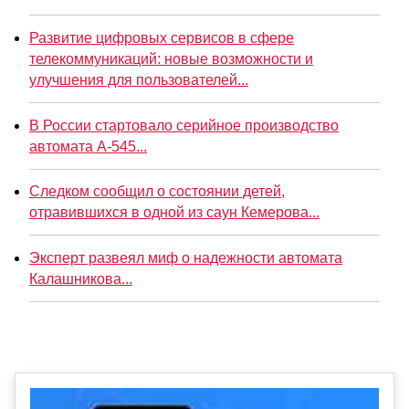
Развитие цифровых сервисов в сфере
телекоммуникаций: новые возможности и
улучшения для пользователей...
В России стартовало серийное производство
автомата А-545...
Следком сообщил о состоянии детей,
отравившихся в одной из саун Кемерова...
Эксперт развеял миф о надежности автомата
Калашникова...