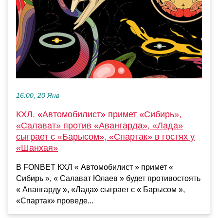
16:00, 20 Янв
КХЛ. «Автомобилист» примет «Сибирь»,
«Салават» против «Авангарда», «Лада»
сыграет с «Барысом», «Спартак» в гостях у
«Шанхая»
В FONBET КХЛ « Автомобилист » примет «
Сибирь », « Салават Юлаев » будет противостоять
« Авангарду », «Лада» сыграет с « Барысом »,
«Спартак» проведе...