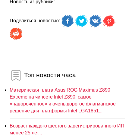
Новость из рубрики:
Поделиться новостью:
Топ новости часа
Материнская плата Asus ROG Maximus Z890
Extreme на чипсете Intel Z890: самое
«навороченное» и очень дорогое флагманское
решение для платформы Intel LGA1851...
Возраст каждого шестого зарегистрированного ИП
менее 25 лет...