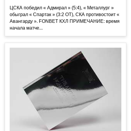
ЦСКА победил « Адмирал » (5:4), « Металлург »
обыграл « Спартак » (3:2 ОТ), СКА противостоит «
Авангарду ». FONBET КХЛ ПРИМЕЧАНИЕ: время
начала матче...