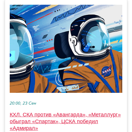
20:00, 23 Сен
КХЛ. СКА против «Авангарда», «Металлург»
обыграл «Спартак», ЦСКА победил
«Адмирал»