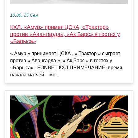
10:00, 25 Сен
КХЛ. «Амур» примет ЦСКА, «Трактор»
против «Авангарда», «Ак Барс» в гостях у
«Барыса»
« Амур » принимает ЦСКА , « Трактор » сыграет
против « Авангарда », « Ак Барс » в гостях у
«Барыса» . FONBET КХЛ ПРИМЕЧАНИЕ: время
начала матчей – мо...