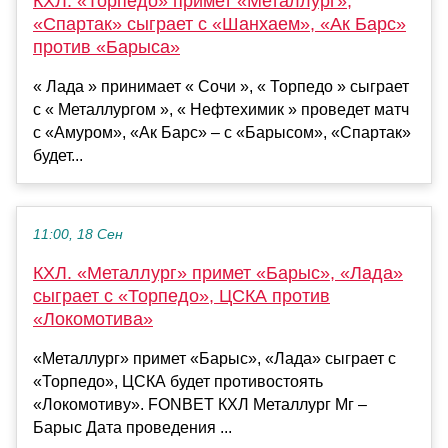
КХЛ. «Торпедо» примет «Металлург»,
«Спартак» сыграет с «Шанхаем», «Ак Барс»
против «Барыса»
« Лада » принимает « Сочи », « Торпедо » сыграет
с « Металлургом », « Нефтехимик » проведет матч
с «Амуром», «Ак Барс» – с «Барысом», «Спартак»
будет...
11:00, 18 Сен
КХЛ. «Металлург» примет «Барыс», «Лада»
сыграет с «Торпедо», ЦСКА против
«Локомотива»
«Металлург» примет «Барыс», «Лада» сыграет с
«Торпедо», ЦСКА будет противостоять
«Локомотиву». FONBET КХЛ Металлург Мг –
Барыс Дата проведения ...