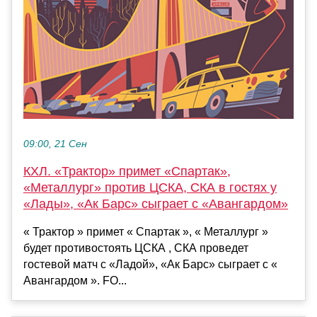
09:00, 21 Сен
КХЛ. «Трактор» примет «Спартак»,
«Металлург» против ЦСКА, СКА в гостях у
«Лады», «Ак Барс» сыграет с «Авангардом»
« Трактор » примет « Спартак », « Металлург »
будет противостоять ЦСКА , СКА проведет
гостевой матч с «Ладой», «Ак Барс» сыграет с «
Авангардом ». FO...