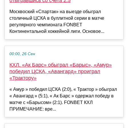
отыгравшись со счета 2:5
Москвоский «Спартак» на выезде обыграл
столичный ЦСКА в буллитной серии в матче
регулярного чемпионата FONBET
Континентальной хоккейной лиги. Основое...
00:00, 26 Сен
КХЛ. «Ак Барс» обыграл «Барыс», «Амур»
победил ЦСКА, «Авангард» проиграл
«Трактору»
« Амур » победил ЦСКА (2:0), « Трактор » обыграл
« Авангард » (5:1), « Ак Барс » одержал победу в
матче с «Барысом» (2:1). FONBET КХЛ
ПРИМЕЧАНИЕ: вре...