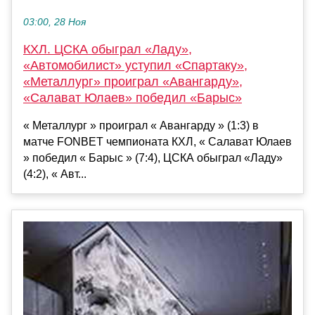
03:00, 28 Ноя
КХЛ. ЦСКА обыграл «Ладу»,
«Автомобилист» уступил «Спартаку»,
«Металлург» проиграл «Авангарду»,
«Салават Юлаев» победил «Барыс»
« Металлург » проиграл « Авангарду » (1:3) в
матче FONBET чемпионата КХЛ, « Салават Юлаев
» победил « Барыс » (7:4), ЦСКА обыграл «Ладу»
(4:2), « Авт...