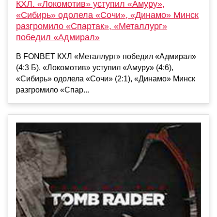
КХЛ. «Локомотив» уступил «Амуру»,
«Сибирь» одолела «Сочи», «Динамо» Минск
разгромило «Спартак», «Металлург»
победил «Адмирал»
В FONBET КХЛ «Металлург» победил «Адмирал»
(4:3 Б), «Локомотив» уступил «Амуру» (4:6),
«Сибирь» одолела «Сочи» (2:1), «Динамо» Минск
разгромило «Спар...