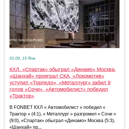
01:00, 15 Янв
КХЛ. «Спартак» обыграл «Динамо» Москва,
«Шанхай» проиграл СКА, «Локомотив»
уступил «Торпедо», «Металлург» забил 9
голов «Сочи», «Автомобилист» победил
«Трактор»
В FONBET КХЛ « Автомобилист » победил «
Трактор » (4:1), « Металлург » разгромил « Сочи »
(9:0), «Спартак» обыграл «Динамо» Москва (5:3),
«Шанхай» пр...