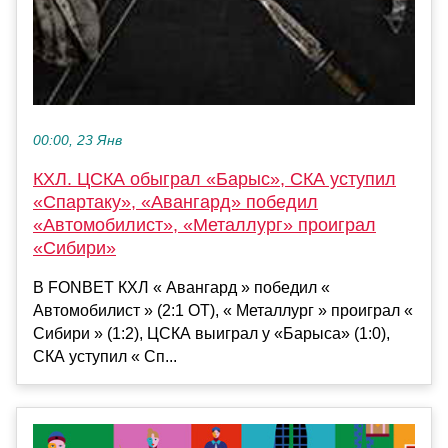
00:00, 23 Янв
КХЛ. ЦСКА обыграл «Барыс», СКА уступил
«Спартаку», «Авангард» победил
«Автомобилист», «Металлург» проиграл
«Сибири»
В FONBET КХЛ « Авангард » победил «
Автомобилист » (2:1 ОТ), « Металлург » проиграл «
Сибири » (1:2), ЦСКА выиграл у «Барыса» (1:0),
СКА уступил « Сп...