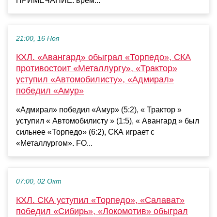
ПРИМЕЧАНИЕ: врем...
21:00, 16 Ноя
КХЛ. «Авангард» обыграл «Торпедо», СКА
противостоит «Металлургу», «Трактор»
уступил «Автомобилисту», «Адмирал»
победил «Амур»
«Адмирал» победил «Амур» (5:2), « Трактор »
уступил « Автомобилисту » (1:5), « Авангард » был
сильнее «Торпедо» (6:2), СКА играет с
«Металлургом». FO...
07:00, 02 Окт
КХЛ. СКА уступил «Торпедо», «Салават»
победил «Сибирь», «Локомотив» обыграл