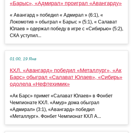
«Барыс», «Адмирал» проиграл «Авангарду»
« Авангард » победил « Адмирал » (6:1), «
Локомотив » обыграл « Барыс » (5:1), « Салават
Юлаев » одержал победу в игре с «Сибирью» (5:2),
СКА уступил...
01:00, 19 Янв
КХЛ. «Авангард» победил «Металлург», «Ак
Барс» обыграл «Салават Юлаев», «Сибирь»
одолела «Нефтехимик»
«Ак Барс» примет «Салават Юлаев» в Фонбет
Чемпионате КХЛ. «Амур» дома обыграл
«Адмирал» (3:1), «Авангард» победил
«Металлург». Фонбет Чемпионат КХЛ А...