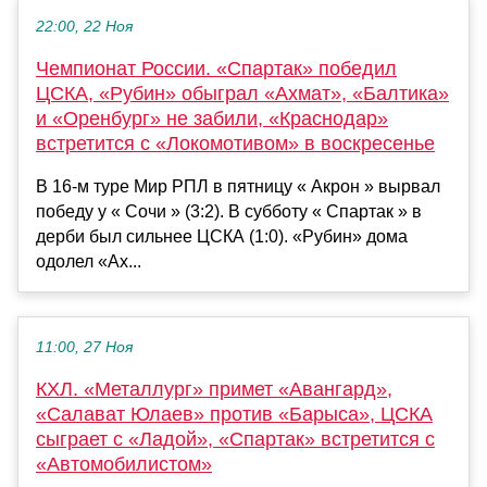
22:00, 22 Ноя
Чемпионат России. «Спартак» победил
ЦСКА, «Рубин» обыграл «Ахмат», «Балтика»
и «Оренбург» не забили, «Краснодар»
встретится с «Локомотивом» в воскресенье
В 16-м туре Мир РПЛ в пятницу « Акрон » вырвал
победу у « Сочи » (3:2). В субботу « Спартак » в
дерби был сильнее ЦСКА (1:0). «Рубин» дома
одолел «Ах...
11:00, 27 Ноя
КХЛ. «Металлург» примет «Авангард»,
«Салават Юлаев» против «Барыса», ЦСКА
сыграет с «Ладой», «Спартак» встретится с
«Автомобилистом»