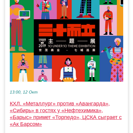
13:00, 12 Окт
КХЛ. «Металлург» против «Авангарда»,
«Сибирь» в гостях у «Нефтехимика»,
«Барыс» примет «Торпедо», ЦСКА сыграет с
«Ак Барсом»