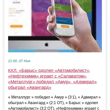
21:00, 07 Ноя
КХЛ. «Барыс» одолел «Автомобилист»,
«Нефтехимик» играет с «Салаватом»,
«Металлург» победил «Амур», «Адмирал»
обыграл «Авангард»
« Металлург » победил « Амур » (3:1), « Адмирал »
обыграл « Авангард » (2:1 ОТ), « Барыс » одолел
«Автомобилист» (3:2 ОТ), «Нефтехимик» играет с