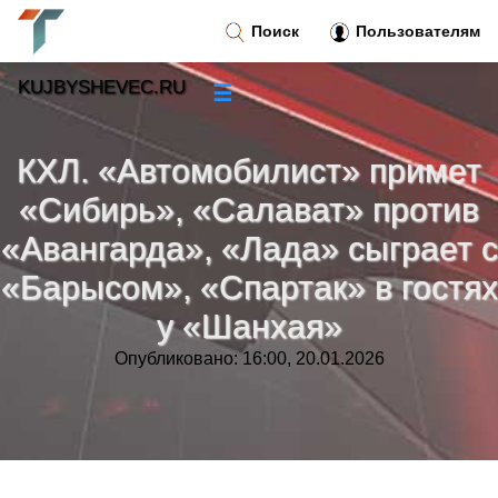
Поиск
Пользователям
KUJBYSHEVEC.RU
☰
Новости
»
КХЛ. «Автомобилист» примет
Тренды новостей
»
«Сибирь», «Салават» против
«Авангарда», «Лада» сыграет с
Рубрики
»
«Барысом», «Спартак» в гостях
Правила
»
у «Шанхая»
Опубликовано: 16:00, 20.01.2026
Контакт
»