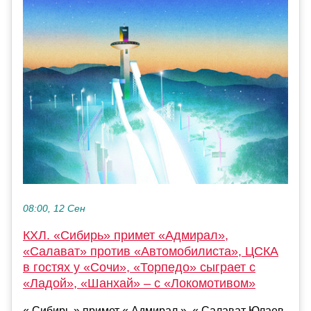
08:00, 12 Сен
КХЛ. «Сибирь» примет «Адмирал»,
«Салават» против «Автомобилиста», ЦСКА
в гостях у «Сочи», «Торпедо» сыграет с
«Ладой», «Шанхай» – с «Локомотивом»
« Сибирь » примет « Адмирал », « Салават Юлаев