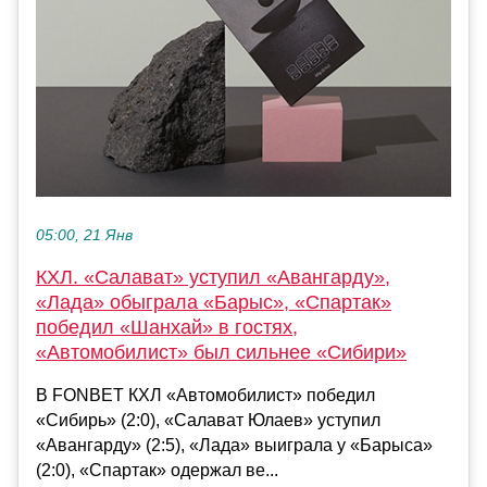
05:00, 21 Янв
КХЛ. «Салават» уступил «Авангарду»,
«Лада» обыграла «Барыс», «Спартак»
победил «Шанхай» в гостях,
«Автомобилист» был сильнее «Сибири»
В FONBET КХЛ «Автомобилист» победил
«Сибирь» (2:0), «Салават Юлаев» уступил
«Авангарду» (2:5), «Лада» выиграла у «Барыса»
(2:0), «Спартак» одержал ве...