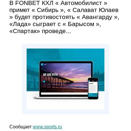
В FONBET КХЛ « Автомобилист »
примет « Сибирь », « Салават Юлаев
» будет противостоять « Авангарду »,
«Лада» сыграет с « Барысом »,
«Спартак» проведе...
Сообщает
www.sports.ru