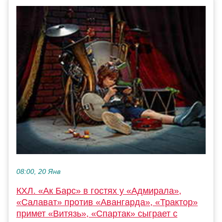
08:00, 20 Янв
КХЛ. «Ак Барс» в гостях у «Адмирала»,
«Салават» против «Авангарда», «Трактор»
примет «Витязь», «Спартак» сыграет с