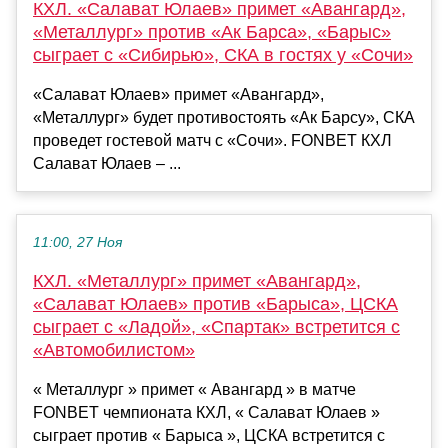
КХЛ. «Салават Юлаев» примет «Авангард»,
«Металлург» против «Ак Барса», «Барыс»
сыграет с «Сибирью», СКА в гостях у «Сочи»
«Салават Юлаев» примет «Авангард»,
«Металлург» будет противостоять «Ак Барсу», СКА
проведет гостевой матч с «Сочи». FONBET КХЛ
Салават Юлаев – ...
11:00, 27 Ноя
КХЛ. «Металлург» примет «Авангард»,
«Салават Юлаев» против «Барыса», ЦСКА
сыграет с «Ладой», «Спартак» встретится с
«Автомобилистом»
« Металлург » примет « Авангард » в матче
FONBET чемпионата КХЛ, « Салават Юлаев »
сыграет против « Барыса », ЦСКА встретится с