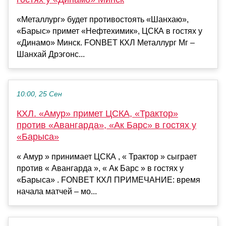
«Металлург» будет противостоять «Шанхаю»,
«Барыс» примет «Нефтехимик», ЦСКА в гостях у
«Динамо» Минск. FONBET КХЛ Металлург Мг –
Шанхай Дрэгонс...
10:00, 25 Сен
КХЛ. «Амур» примет ЦСКА, «Трактор»
против «Авангарда», «Ак Барс» в гостях у
«Барыса»
« Амур » принимает ЦСКА , « Трактор » сыграет
против « Авангарда », « Ак Барс » в гостях у
«Барыса» . FONBET КХЛ ПРИМЕЧАНИЕ: время
начала матчей – мо...