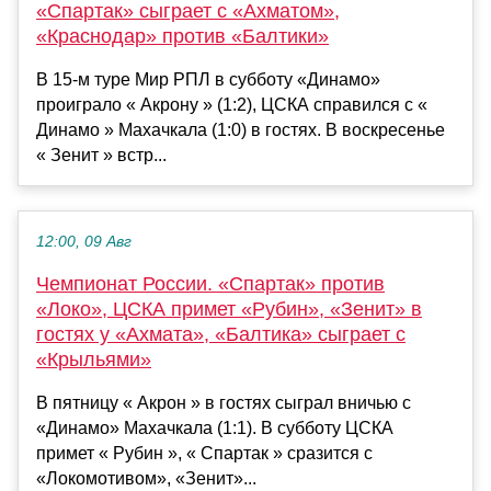
«Спартак» сыграет с «Ахматом»,
«Краснодар» против «Балтики»
В 15-м туре Мир РПЛ в субботу «Динамо»
проиграло « Акрону » (1:2), ЦСКА справился с «
Динамо » Махачкала (1:0) в гостях. В воскресенье
« Зенит » встр...
12:00, 09 Авг
Чемпионат России. «Спартак» против
«Локо», ЦСКА примет «Рубин», «Зенит» в
гостях у «Ахмата», «Балтика» сыграет с
«Крыльями»
В пятницу « Акрон » в гостях сыграл вничью с
«Динамо» Махачкала (1:1). В субботу ЦСКА
примет « Рубин », « Спартак » сразится с
«Локомотивом», «Зенит»...