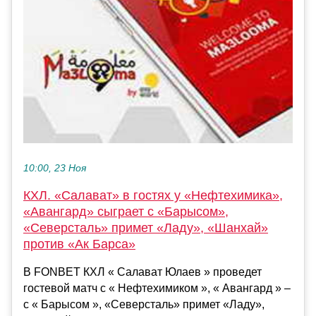
10:00, 23 Ноя
КХЛ. «Салават» в гостях у «Нефтехимика»,
«Авангард» сыграет с «Барысом»,
«Северсталь» примет «Ладу», «Шанхай»
против «Ак Барса»
В FONBET КХЛ « Салават Юлаев » проведет
гостевой матч с « Нефтехимиком », « Авангард » –
с « Барысом », «Северсталь» примет «Ладу»,