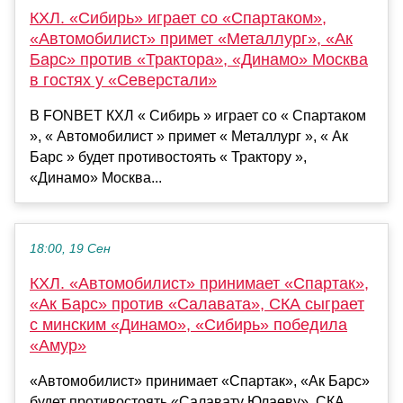
КХЛ. «Сибирь» играет со «Спартаком»,
«Автомобилист» примет «Металлург», «Ак
Барс» против «Трактора», «Динамо» Москва
в гостях у «Северстали»
В FONBET КХЛ « Сибирь » играет со « Спартаком
», « Автомобилист » примет « Металлург », « Ак
Барс » будет противостоять « Трактору »,
«Динамо» Москва...
18:00, 19 Сен
КХЛ. «Автомобилист» принимает «Спартак»,
«Ак Барс» против «Салавата», СКА сыграет
с минским «Динамо», «Сибирь» победила
«Амур»
«Автомобилист» принимает «Спартак», «Ак Барс»
будет противостоять «Салавату Юлаеву», СКА