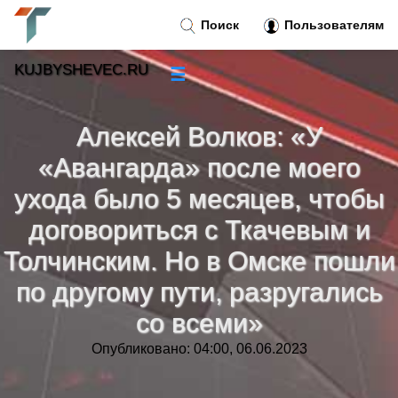
Поиск
Пользователям
KUJBYSHEVEC.RU
☰
Новости
»
Алексей Волков: «У
Тренды новостей
»
«Авангарда» после моего
ухода было 5 месяцев, чтобы
Рубрики
»
договориться с Ткачевым и
Толчинским. Но в Омске пошли
Правила
»
по другому пути, разругались
Контакт
»
со всеми»
Опубликовано: 04:00, 06.06.2023