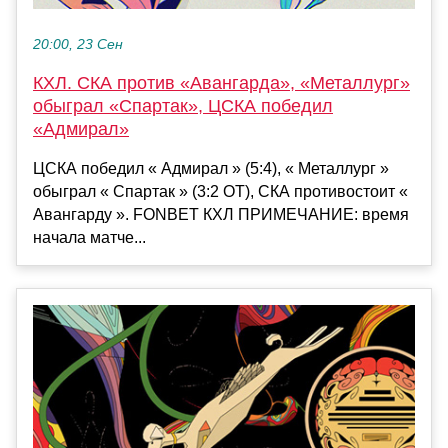
20:00, 23 Сен
КХЛ. СКА против «Авангарда», «Металлург»
обыграл «Спартак», ЦСКА победил
«Адмирал»
ЦСКА победил « Адмирал » (5:4), « Металлург »
обыграл « Спартак » (3:2 ОТ), СКА противостоит «
Авангарду ». FONBET КХЛ ПРИМЕЧАНИЕ: время
начала матче...