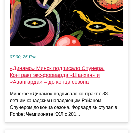
07:00, 26 Янв
«Динамо» Минск подписало Спунера.
Контракт экс-форварда «Шанхая» и
«Авангарда» – до конца сезона
Минское «Динамо» подписало контракт с 33-
летним канадским нападающим Райаном
Спунером до конца сезона. Форвард выступал в
Fonbet Чемпионате КХЛ с 201...