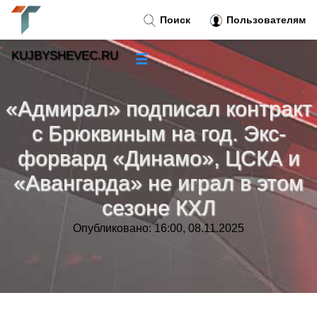
Поиск
Пользователям
KUJBYSHEVEC.RU
☰
Новости
»
«Адмирал» подписал контракт
Тренды новостей
»
с Брюквиным на год. Экс-
форвард «Динамо», ЦСКА и
Рубрики
»
«Авангарда» не играл в этом
Правила
»
сезоне КХЛ
Опубликовано: 16:00, 08.11.2025
Контакт
»