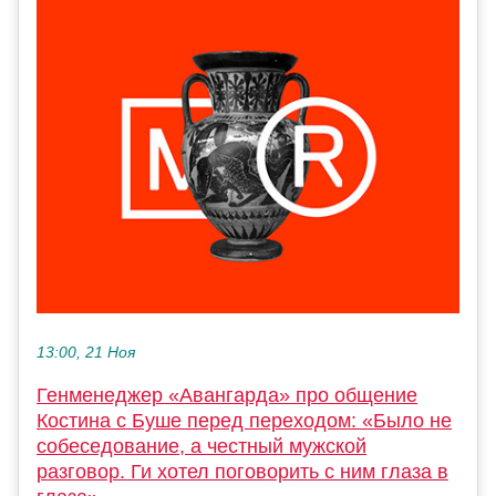
13:00, 21 Ноя
Генменеджер «Авангарда» про общение
Костина с Буше перед переходом: «Было не
собеседование, а честный мужской
разговор. Ги хотел поговорить с ним глаза в