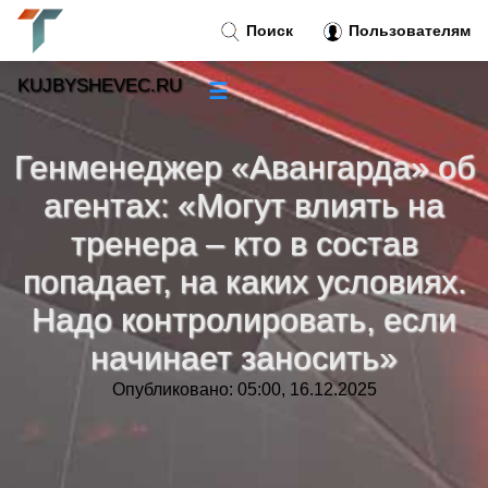
Поиск
Пользователям
KUJBYSHEVEC.RU
☰
Новости
»
Генменеджер «Авангарда» об
Тренды новостей
»
агентах: «Могут влиять на
тренера – кто в состав
Рубрики
»
попадает, на каких условиях.
Надо контролировать, если
Правила
»
начинает заносить»
Контакт
»
Опубликовано: 05:00, 16.12.2025