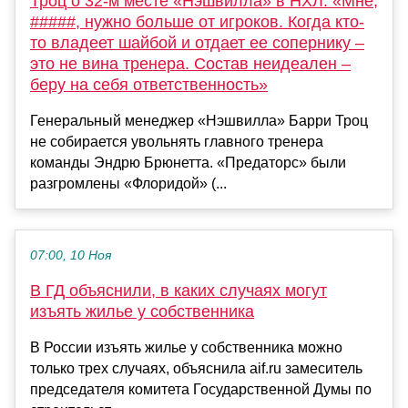
Троц о 32-м месте «Нэшвилла» в НХЛ: «Мне,
#####, нужно больше от игроков. Когда кто-
то владеет шайбой и отдает ее сопернику –
это не вина тренера. Состав неидеален –
беру на себя ответственность»
Генеральный менеджер «Нэшвилла» Барри Троц
не собирается увольнять главного тренера
команды Эндрю Брюнетта. «Предаторс» были
разгромлены «Флоридой» (...
07:00, 10 Ноя
В ГД объяснили, в каких случаях могут
изъять жилье у собственника
В России изъять жилье у собственника можно
только трех случаях, объяснила aif.ru замеситель
председателя комитета Государственной Думы по