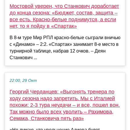
Мостовой уверен, что Станкович доработает
до конца сезона: «Бюджет, состав, защита –
все есть. Красно‑белые поднимутся, а если
нет, то я пойду в «Спартак»
В 8-м туре Мир РПЛ красно-белые сыграли вничью
с «Динамо» – 2:2. «Спартак» занимает 8-е место в
турнирной таблице, набрав 12 очков. – Деян
Станкович ...
22:00, 29 Окт
Георгий Черданцев: «Выгонять тренера по
ходу сезона надо запретить. Мы с Италией
похожи: 2-3 тура неудачи – и все, пошел вон.
Так можно было всех уволить – Рахимова,
Семака, Станковича пять раз»
«Не думаю, что увольнение Адиева будет