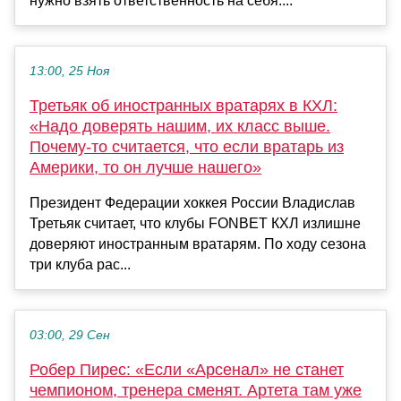
нужно взять ответственность на себя....
13:00, 25 Ноя
Третьяк об иностранных вратарях в КХЛ:
«Надо доверять нашим, их класс выше.
Почему-то считается, что если вратарь из
Америки, то он лучше нашего»
Президент Федерации хоккея России Владислав
Третьяк считает, что клубы FONBET КХЛ излишне
доверяют иностранным вратарям. По ходу сезона
три клуба рас...
03:00, 29 Сен
Робер Пирес: «Если «Арсенал» не станет
чемпионом, тренера сменят. Артета там уже