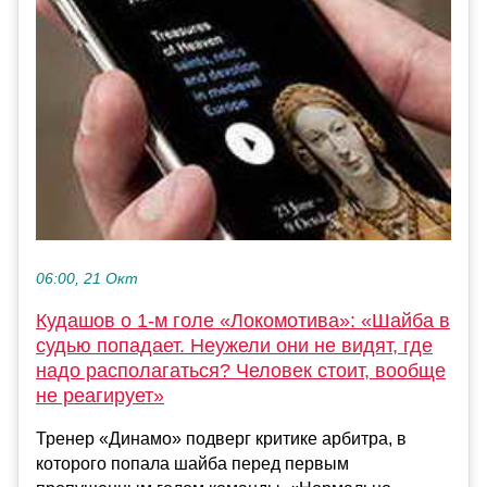
06:00, 21 Окт
Кудашов о 1-м голе «Локомотива»: «Шайба в
судью попадает. Неужели они не видят, где
надо располагаться? Человек стоит, вообще
не реагирует»
Тренер «Динамо» подверг критике арбитра, в
которого попала шайба перед первым