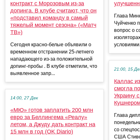
контракт с Морозовым из-за
улучшенн
допинга. В клубе считают, что он
Глава Мин
«подставил команду в самый
Чуйченко 
тяжелый момент сезона» («Матч
вопрос о с
ТВ»)
изолятора
Сегодня красно-белые объявили о
условиями.
временном отстранении 25-летнего
нападающего из-за положительной
допинг-пробы . В клубе отметили, что
21:00, 15 Де
выявленное запр...
Каллас из
смогла п
Украину 
14:00, 27 Дек
Кушнеро
«МЮ» готов заплатить 200 млн
Глава дип
евро за Беллингема «Реалу»
понедельни
летом, а Джуду дать контракт на
со спецпо
15 млн в год (OK Diario)
США Стиво