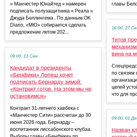
« Манчестер Юнайтед » намерен
главы Бело
подписать полузащитника « Реала »
Джуда Беллингема . По данным OK
Diario, «МЮ» собирается сделать
16:00, 27 С
предложение летом 202...
Титов пр
механизм
вина на 
09:00, 11 Сен
Спецпредс
Кандидат в президенты
по связям
«Бенфики» Лопеш хочет
организац
подписать Бернарду зимой:
целей усто
«Контракт готов. На этом мы не
что для про
остановимся»
Контракт 31-летнего хавбека с
«Манчестер Сити» рассчитан до 30
09:00, 01 Де
июня 2026 года. Бернарду –
воспитанник лиссабонского клубаа.
Назван к
Выборы главы «Бенфики» пр...