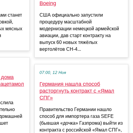
Boeing
ами станет
США официально запустили
овкой,
процедуру масштабной
ых мясных
модернизации немецкой армейской
я
авиации, дав старт контракту на
выпуск 60 новых тяжёлых
вертолётов CH-4...
07:00, 12 Ноя
 дома
рацетамол
Германия нашла способ
расторгнуть контракт с «Ямал
СПГ»
ислила
ательно
Правительство Германии нашло
 домашней
способ для импортера газа SEFE
ишет
(бывшая «дочка» Газпрома) выйти из
контракта с российской «Ямал СПГ»,