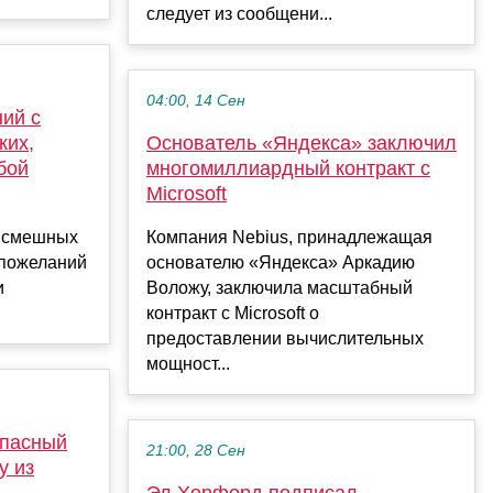
следует из сообщени...
04:00, 14 Сен
ий с
ких,
Основатель «Яндекса» заключил
бой
многомиллиардный контракт с
Microsoft
, смешных
Компания Nebius, принадлежащая
 пожеланий
основателю «Яндекса» Аркадию
и
Воложу, заключила масштабный
контракт с Microsoft о
предоставлении вычислительных
мощност...
опасный
21:00, 28 Сен
у из