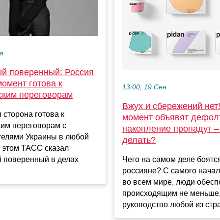
я
й поверенный: Россия
омент готова к
13:00, 19 Сен
ским переговорам
Вжух и сбережений нет
 сторона готова к
момент объявят дефолт
ким переговорам с
накопление пропадут – 
телями Украины в любой
делать?
 этом ТАСС сказал
Чего на самом деле боятс
 поверенный в делах
россияне? С самого начал
во всем мире, люди обес
происходящим не меньше,
руководство любой из стра