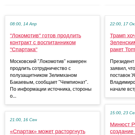
08:00, 14 Апр
22:00, 17 О
"Локомотив" готов продлить
Трамп хоч
контракт с воспитанником
Зеленски
"Спартака"
ракет To
Московский "Локомотив" намерен
Президент
продлить сотрудничество с
заявил, чт
полузащитником Зелимханом
поставок У
Бакаевым, сообщает "Чемпионат".
Владимиро
По информации источника, стороны
начале вст
о...
15:00, 23 С
21:00, 16 Сен
Минюст Р
«Спартак» может расторгнуть
создание