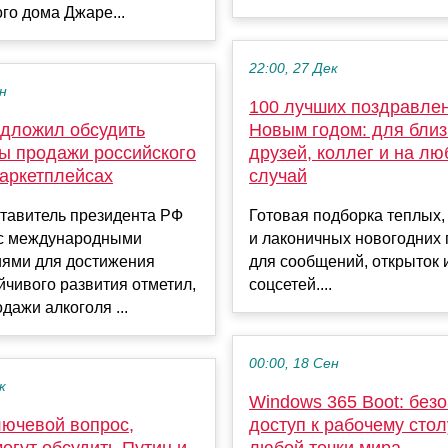
го дома Джаре...
22:00, 27 Дек
ен
100 лучших поздравлен
едложил обсудить
Новым годом: для близ
ы продажи российского
друзей, коллег и на лю
маркетплейсах
случай
тавитель президента РФ
Готовая подборка теплых
 с международными
и лаконичных новогодних
иями для достижения
для сообщений, открыток 
йчивого развития отметил,
соцсетей....
дажи алкоголя ...
00:00, 18 Сен
к
Windows 365 Boot: без
лючевой вопрос,
доступ к рабочему стол