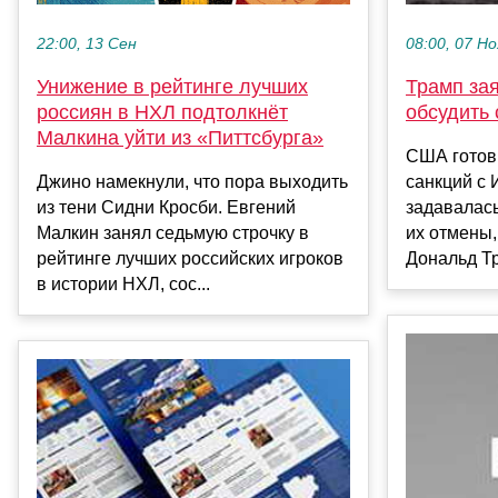
22:00, 13 Сен
08:00, 07 Но
Унижение в рейтинге лучших
Трамп зая
россиян в НХЛ подтолкнёт
обсудить 
Малкина уйти из «Питтсбурга»
США готов
Джино намекнули, что пора выходить
санкций с 
из тени Сидни Кросби. Евгений
задавалас
Малкин занял седьмую строчку в
их отмены
рейтинге лучших российских игроков
Дональд Тр
в истории НХЛ, сос...