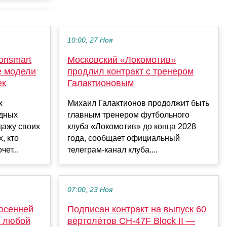
10:00, 27 Ноя
onsmart
Московский «Локомотив»
е модели
продлил контракт с тренером
ек
Галактионовым
х
Михаил Галактионов продолжит быть
одных
главным тренером футбольного
дажу своих
клуба «Локомотив» до конца 2028
, кто
года, сообщает официальный
ет...
телеграм-канал клуба....
07:00, 23 Ноя
осенней
Подписан контракт на выпуск 60
а любой
вертолётов CH-47F Block II —