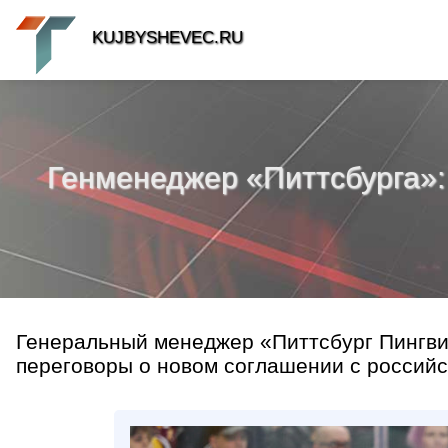
KUJBYSHEVEC.RU
Генменеджер «Питтсбурга»:
Генеральный менеджер «Питтсбург Пингвин
переговоры о новом соглашении с россий