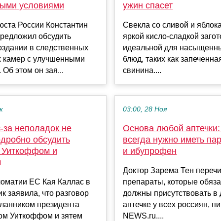
ыми условиями
ужин спасет
юста России Константин
Свекла со сливой и яблок
предложил обсудить
яркой кисло-сладкой загот
оздании в следственных
идеальной для насыщенн
х камер с улучшенными
блюд, таких как запеченна
 Об этом он зая...
свинина....
к
03:00, 28 Ноя
-за неполадок не
Основа любой аптечки:
одробно обсудить
всегда нужно иметь па
с Уиткоффом и
и ибупрофен
м
Доктор Зарема Тен переч
ломатии ЕС Кая Каллас в
препараты, которые обяз
к заявила, что разговор
должны присутствовать в
сланником президента
аптечке у всех россиян, п
м Уиткоффом и зятем
NEWS.ru....