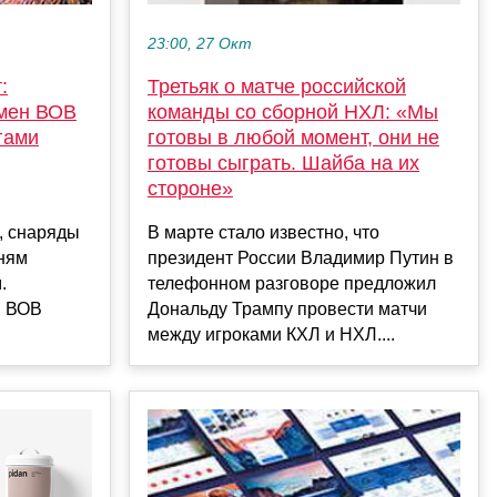
23:00, 27 Окт
:
Третьяк о матче российской
мен ВОВ
команды со сборной НХЛ: «Мы
гами
готовы в любой момент, они не
готовы сыграть. Шайба на их
стороне»
д, снаряды
В марте стало известно, что
ням
президент России Владимир Путин в
.
телефонном разговоре предложил
н ВОВ
Дональду Трампу провести матчи
между игроками КХЛ и НХЛ....