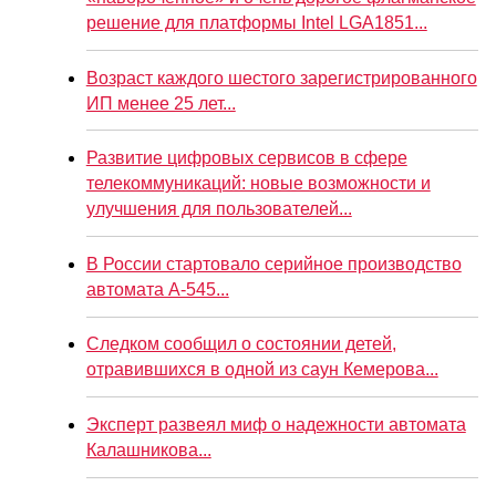
решение для платформы Intel LGA1851...
Возраст каждого шестого зарегистрированного
ИП менее 25 лет...
Развитие цифровых сервисов в сфере
телекоммуникаций: новые возможности и
улучшения для пользователей...
В России стартовало серийное производство
автомата А-545...
Следком сообщил о состоянии детей,
отравившихся в одной из саун Кемерова...
Эксперт развеял миф о надежности автомата
Калашникова...