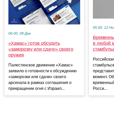
05:00, 12 Но
06:00, 08 Дек
Временны
«Хамас» готов обсудить
в любой м
«заморозку или сдачу» своего
стамбуль
оружия
Российская
Палестинское движение «Хамас»
стамбульс
заявило о готовности к обсуждению
представи
«заморозки или сдачи» своего
момент. Об
арсенала в рамках соглашения о
временный
прекращении огня с Израил...
Росси...