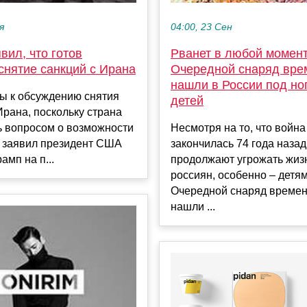
я
04:00, 23 Сен
вил, что готов
Рванет в любой момент
снятие санкций с Ирана
Очередной снаряд вре
нашли в России под но
ы к обсуждению снятия
детей
Ирана, поскольку страна
ь вопросом о возможности
Несмотря на то, что война
, заявил президент США
закончилась 74 года наза
амп на п...
продолжают угрожать жиз
россиян, особенно – детям
Очередной снаряд време
нашли ...