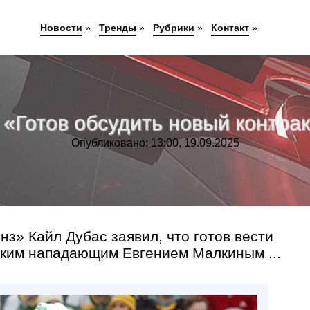
Новости
»
Тренды
»
Рубрики
»
Контакт
»
 «Готов обсудить новый контра
Опубликовано: 13:00, 19.09.2025
з» Кайл Дубас заявил, что готов вести
ским нападающим Евгением Малкиным ...