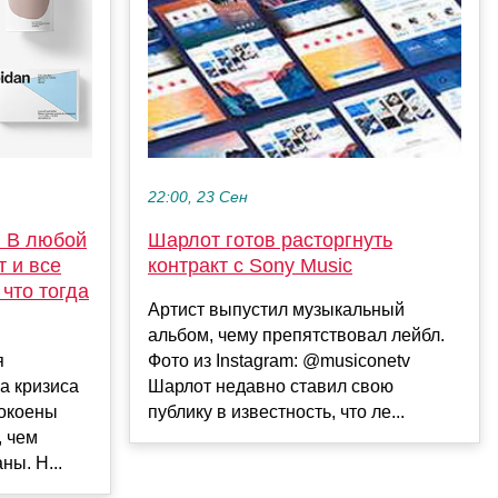
22:00, 23 Сен
! В любой
Шарлот готов расторгнуть
 и все
контракт с Sony Music
что тогда
Артист выпустил музыкальный
альбом, чему препятствовал лейбл.
я
Фото из Instagram: @musiconetv
а кризиса
Шарлот недавно ставил свою
покоены
публику в известность, что ле...
 чем
ны. Н...