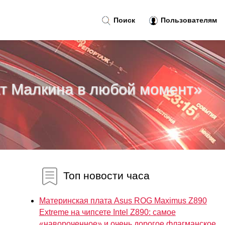
Поиск
Пользователям
кт Малкина в любой момент»
Топ новости часа
Материнская плата Asus ROG Maximus Z890
Extreme на чипсете Intel Z890: самое
«навороченное» и очень дорогое флагманское