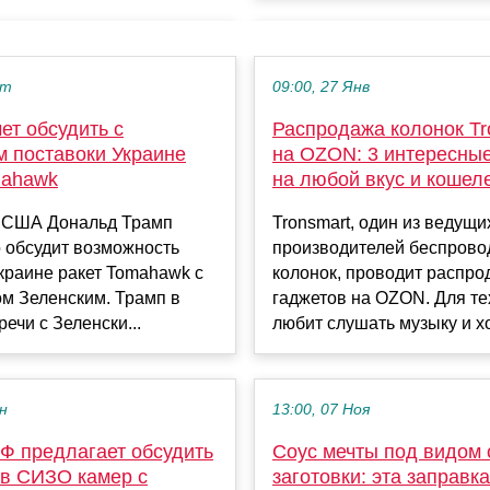
кт
09:00, 27 Янв
ет обсудить с
Распродажа колонок Tr
м поставоки Украине
на OZON: 3 интересны
mahawk
на любой вкус и кошел
 США Дональд Трамп
Tronsmart, один из ведущи
о обсудит возможность
производителей беспров
краине ракет Tomahawk с
колонок, проводит распро
м Зеленским. Трамп в
гаджетов на OZON. Для тех
речи с Зеленски...
любит слушать музыку и хоч
ен
13:00, 07 Ноя
Ф предлагает обсудить
Соус мечты под видом 
 в СИЗО камер с
заготовки: эта заправк