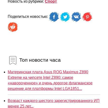
Новость из рубрики:
Спорт
Поделиться новостью:
Топ новости часа
Материнская плата Asus ROG Maximus Z890
Extreme на чипсете Intel Z890: самое
«навороченное» и очень дорогое флагманское
решение для платформы Intel LGA1851...
Возраст каждого шестого зарегистрированного ИП
менее 25 лет...