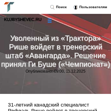
Поиск
Пользователям
KUJBYSHEVEC.RU
☰
Новости
»
Уволенный из «Трактора»
Тренды новостей
»
Рише войдет в тренерский
штаб «Авангарда». Решение
Рубрики
»
принял Ги Буше («Чемпионат»)
Правила
»
Опубликовано: 09:00, 11.12.2025
Контакт
»
31-летний канадский специалист
Рафаэль Рише войдет в тренерский