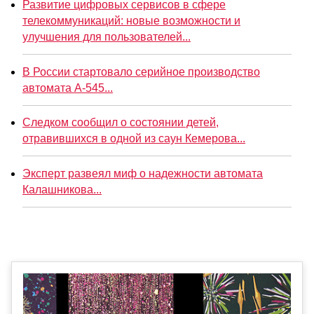
Развитие цифровых сервисов в сфере
телекоммуникаций: новые возможности и
улучшения для пользователей...
В России стартовало серийное производство
автомата А-545...
Следком сообщил о состоянии детей,
отравившихся в одной из саун Кемерова...
Эксперт развеял миф о надежности автомата
Калашникова...