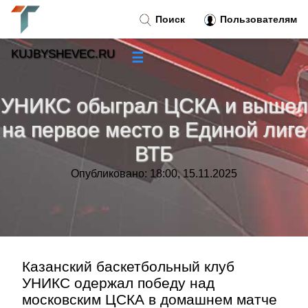
Поиск
Пользователям
KUJBYSHEVEC.RU
☰
Новости
»
УНИКС обыграл ЦСКА и вышел
Тренды новостей
»
на первое место в Единой лиге
ВТБ
Рубрики
»
Опубликовано: 18:00, 15.11.2025
Правила
»
Контакт
»
Казанский баскетбольный клуб
УНИКС одержал победу над
московским ЦСКА в домашнем матче