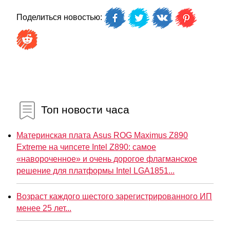
Поделиться новостью:
Топ новости часа
Материнская плата Asus ROG Maximus Z890
Extreme на чипсете Intel Z890: самое
«навороченное» и очень дорогое флагманское
решение для платформы Intel LGA1851...
Возраст каждого шестого зарегистрированного ИП
менее 25 лет...