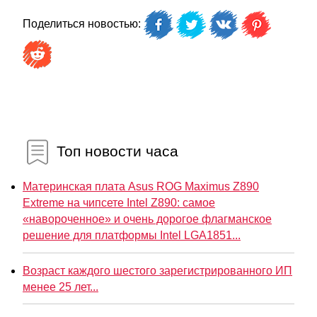
Поделиться новостью:
Топ новости часа
Материнская плата Asus ROG Maximus Z890
Extreme на чипсете Intel Z890: самое
«навороченное» и очень дорогое флагманское
решение для платформы Intel LGA1851...
Возраст каждого шестого зарегистрированного ИП
менее 25 лет...