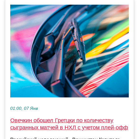
01:00, 07 Янв
Овечкин обошел Гретцки по количеству
сыгранных матчей в НХЛ с учетом плей‑офф