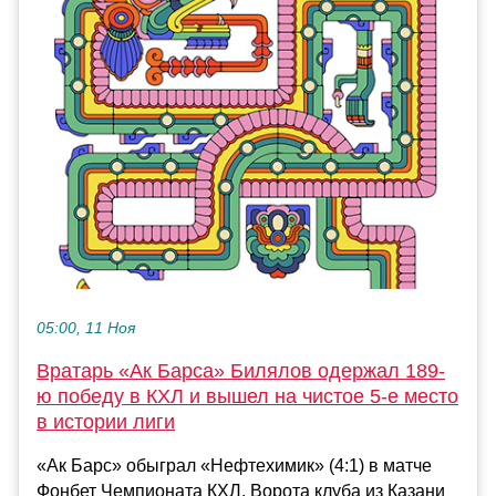
05:00, 11 Ноя
Вратарь «Ак Барса» Билялов одержал 189-
ю победу в КХЛ и вышел на чистое 5-е место
в истории лиги
«Ак Барс» обыграл «Нефтехимик» (4:1) в матче
Фонбет Чемпионата КХЛ. Ворота клуба из Казани