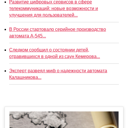
Развитие цифровых сервисов в сфере
телекоммуникаций: новые возможности и
улучшения для пользователей...
В России стартовало серийное производство
автомата А-545...
Следком сообщил о состоянии детей,
отравившихся в одной из саун Кемерова...
Эксперт развеял миф о надежности автомата
Калашникова...