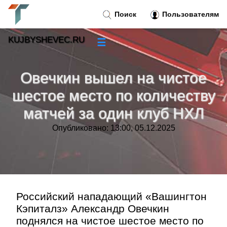
Поиск
Пользователям
KUJBYSHEVEC.RU
☰
Новости
»
Овечкин вышел на чистое
Тренды новостей
»
шестое место по количеству
матчей за один клуб НХЛ
Рубрики
»
Опубликовано: 13:00, 05.12.2025
Правила
»
Контакт
»
Российский нападающий «Вашингтон
Кэпиталз» Александр Овечкин
поднялся на чистое шестое место по