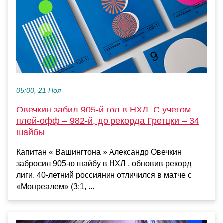
05:00, 21 Ноя
Овечкин забил 905-й гол в НХЛ. С учетом
плей-офф – 982-й, до рекорда Гретцки – 34
шайбы
Капитан « Вашингтона » Александр Овечкин
забросил 905-ю шайбу в НХЛ , обновив рекорд
лиги. 40-летний россиянин отличился в матче с
«Монреалем» (3:1, ...