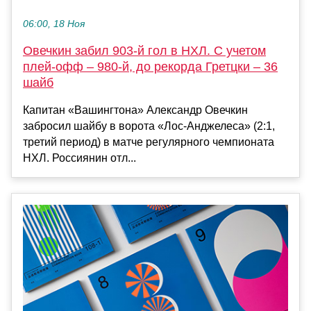
06:00, 18 Ноя
Овечкин забил 903-й гол в НХЛ. С учетом
плей-офф – 980-й, до рекорда Гретцки – 36
шайб
Капитан «Вашингтона» Александр Овечкин
забросил шайбу в ворота «Лос-Анджелеса» (2:1,
третий период) в матче регулярного чемпионата
НХЛ. Россиянин отл...