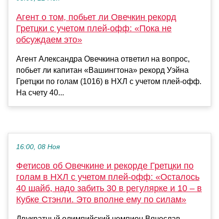
Агент о том, побьет ли Овечкин рекорд
Гретцки с учетом плей-офф: «Пока не
обсуждаем это»
Агент Александра Овечкина ответил на вопрос,
побьет ли капитан «Вашингтона» рекорд Уэйна
Гретцки по голам (1016) в НХЛ с учетом плей-офф.
На счету 40...
16:00, 08 Ноя
Фетисов об Овечкине и рекорде Гретцки по
голам в НХЛ с учетом плей-офф: «Осталось
40 шайб, надо забить 30 в регулярке и 10 – в
Кубке Стэнли. Это вполне ему по силам»
Двукратный олимпийский чемпион Вячеслав