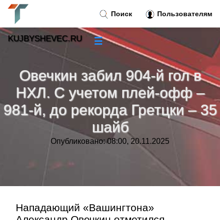
Поиск
Пользователям
KUJBYSHEVEC.RU
☰
Новости
»
Овечкин забил 904-й гол в
Тренды новостей
»
НХЛ. С учетом плей-офф –
981-й, до рекорда Гретцки – 35
Рубрики
»
шайб
Правила
»
Опубликовано: 08:00, 20.11.2025
Контакт
»
Нападающий «Вашингтона»
Александр Овечкин отметился