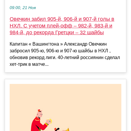
09:00, 21 Ноя
Овечкин забил 905-й, 906-й и 907-й голы в
НХЛ. С учетом плей-офф – 982-й, 983-й и
984-й, до рекорда Гретцки – 32 шайбы
Капитан « Вашингтона » Александр Овечкин
забросил 905-ю, 906-ю и 907-ю шайбы в НХЛ ,
обновив рекорд лиги. 40-летний россиянин сделал
хет-трик в матче...