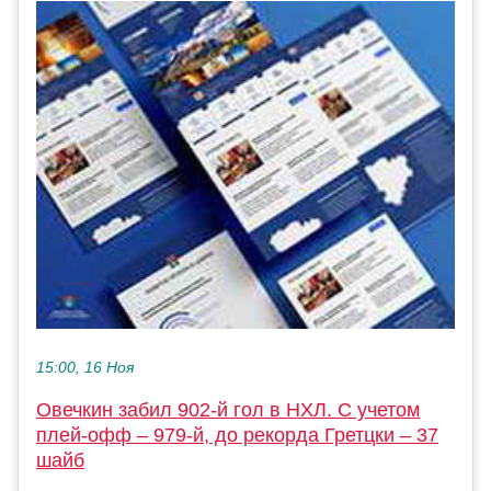
15:00, 16 Ноя
Овечкин забил 902-й гол в НХЛ. С учетом
плей-офф – 979-й, до рекорда Гретцки – 37
шайб