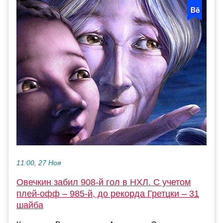
11:00, 27 Ноя
Овечкин забил 908-й гол в НХЛ. С учетом
плей-офф – 985-й, до рекорда Гретцки – 31
шайба