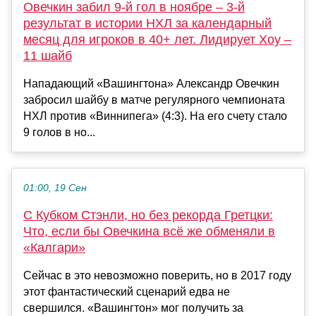
Овечкин забил 9-й гол в ноябре – 3-й
результат в истории НХЛ за календарный
месяц для игроков в 40+ лет. Лидирует Хоу –
11 шайб
Нападающий «Вашингтона» Александр Овечкин
забросил шайбу в матче регулярного чемпионата
НХЛ против «Виннипега» (4:3). На его счету стало
9 голов в но...
01:00, 19 Сен
С Кубком Стэнли, но без рекорда Гретцки:
Что, если бы Овечкина всё же обменяли в
«Калгари»
Сейчас в это невозможно поверить, но в 2017 году
этот фантастический сценарий едва не
свершился. «Вашингтон» мог получить за