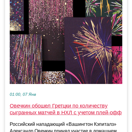
01:00, 07 Янв
Овечкин обошел Гретцки по количеству
сыгранных матчей в НХЛ с учетом плей‑офф
Российский нападающий «Вашингтон Кэпиталз»
Александр Овечкин принял участие в домашнем