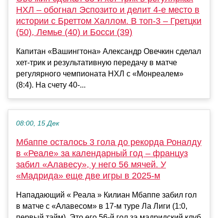
НХЛ – обогнал Эспозито и делит 4-е место в
истории с Бреттом Халлом. В топ-3 – Гретцки
(50), Лемье (40) и Босси (39)
Капитан «Вашингтона» Александр Овечкин сделал
хет-трик и результативную передачу в матче
регулярного чемпионата НХЛ с «Монреалем»
(8:4). На счету 40-...
08:00, 15 Дек
Мбаппе осталось 3 гола до рекорда Роналду
в «Реале» за календарный год – француз
забил «Алавесу», у него 56 мячей. У
«Мадрида» еще две игры в 2025-м
Нападающий « Реала » Килиан Мбаппе забил гол
в матче с «Алавесом» в 17-м туре Ла Лиги (1:0,
первый тайм). Это его 56-й гол за мадридский клуб