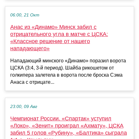
06:00, 21 Окт
Анас из «Динамо» Минск забил с
отрицательного угла в матче с ЦСКА:
«Классное решение от нашего
нападающего»
Нападающий минского «Динамо» поразил ворота
ЦСКА (3:4, 3-й период). Шайба рикошетом от
голкипера залетела в ворота после броска Сэма
Анаса с отрицате...
23:00, 09 Авг
Чемпионат России. «Спартак» уступил
«Локо», «Зенит» проиграл «Ахмату», ЦСКА
забил 5 голов «Рубину», «Балтика» сыграла