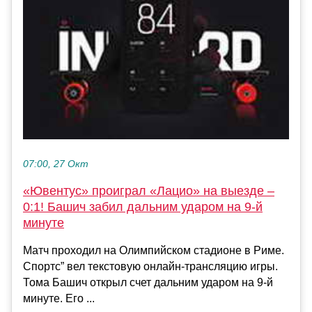
07:00, 27 Окт
«Ювентус» проиграл «Лацио» на выезде –
0:1! Башич забил дальним ударом на 9-й
минуте
Матч проходил на Олимпийском стадионе в Риме.
Спортс” вел текстовую онлайн-трансляцию игры.
Тома Башич открыл счет дальним ударом на 9-й
минуте. Его ...