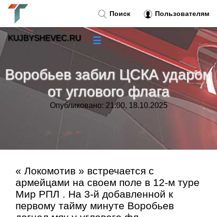
Поиск
Пользователям
KUJBYSHEVEC.RU
☰
Новости
»
Воробьев забил ЦСКА ударом
Тренды новостей
»
от углового флага
Опубликовано: 21:00, 18.10.2025
Рубрики
»
Правила
»
Контакт
»
« Локомотив » встречается с
армейцами на своем поле в 12-м туре
Мир РПЛ . На 3-й добавленной к
первому тайму минуте Воробьев