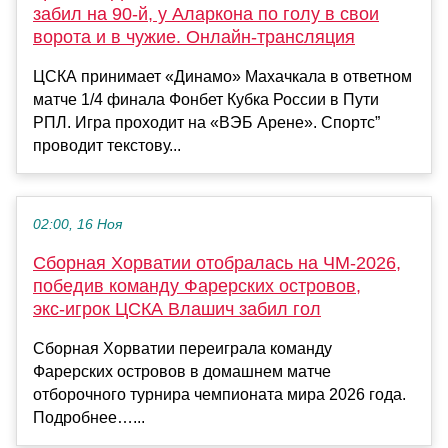
забил на 90-й, у Аларкона по голу в свои
ворота и в чужие. Онлайн-трансляция
ЦСКА принимает «Динамо» Махачкала в ответном
матче 1/4 финала Фонбет Кубка России в Пути
РПЛ. Игра проходит на «ВЭБ Арене». Спортс”
проводит текстову...
02:00, 16 Ноя
Сборная Хорватии отобралась на ЧМ‑2026,
победив команду Фарерских островов,
экс‑игрок ЦСКА Влашич забил гол
Сборная Хорватии переиграла команду
Фарерских островов в домашнем матче
отборочного турнира чемпионата мира 2026 года.
Подробнее…...