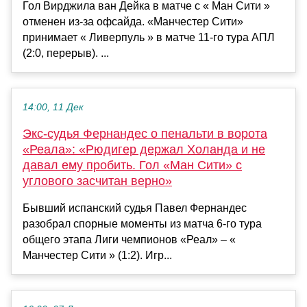
Гол Вирджила ван Дейка в матче с « Ман Сити »
отменен из-за офсайда. «Манчестер Сити»
принимает « Ливерпуль » в матче 11-го тура АПЛ
(2:0, перерыв). ...
14:00, 11 Дек
Экс-судья Фернандес о пенальти в ворота
«Реала»: «Рюдигер держал Холанда и не
давал ему пробить. Гол «Ман Сити» с
углового засчитан верно»
Бывший испанский судья Павел Фернандес
разобрал спорные моменты из матча 6-го тура
общего этапа Лиги чемпионов «Реал» – «
Манчестер Сити » (1:2). Игр...