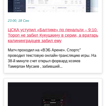
23:00, 18 Сен
ЦСКА уступил «Балтике» по пенальти – 9:10.
Тороп не забил Кукушкину в серии, а вратарь
калининградцев забил ему
Матч проходил на «ВЭБ Арене». Спортс”
проводил текстовую онлайн-трансляцию игры. На
38-й минуте счет открыл форвард хозяев
Тамерлан Мусаев , забивший...