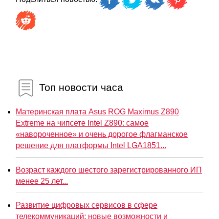
Топ новости часа
Материнская плата Asus ROG Maximus Z890
Extreme на чипсете Intel Z890: самое
«навороченное» и очень дорогое флагманское
решение для платформы Intel LGA1851...
Возраст каждого шестого зарегистрированного ИП
менее 25 лет...
Развитие цифровых сервисов в сфере
телекоммуникаций: новые возможности и