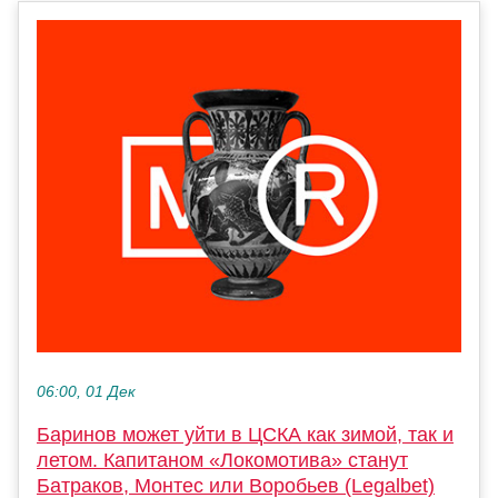
06:00, 01 Дек
Баринов может уйти в ЦСКА как зимой, так и
летом. Капитаном «Локомотива» станут
Батраков, Монтес или Воробьев (Legalbet)