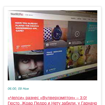
06:00, 09 Ноя
«Челси» разнес «Вулверхэмптон» – 3:0!
Гюсто, Жоао Педро и Нету забили, у Гарначо