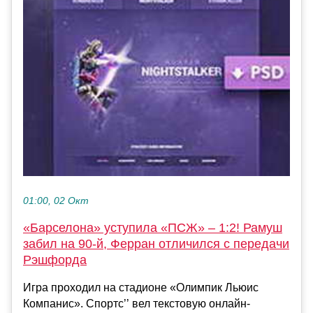
01:00, 02 Окт
«Барселона» уступила «ПСЖ» – 1:2! Рамуш
забил на 90-й, Ферран отличился с передачи
Рэшфорда
Игра проходил на стадионе «Олимпик Льюис
Компанис». Спортс’’ вел текстовую онлайн-