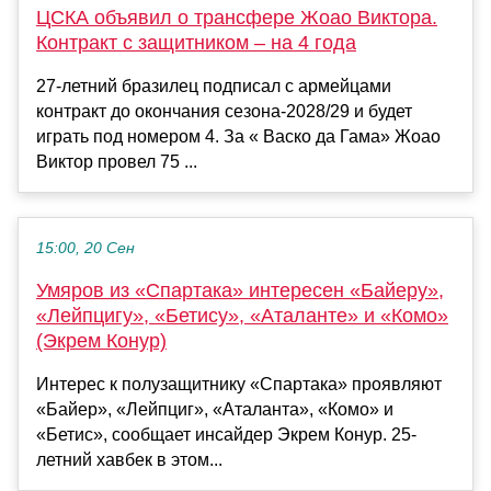
ЦСКА объявил о трансфере Жоао Виктора.
Контракт с защитником – на 4 года
27-летний бразилец подписал с армейцами
контракт до окончания сезона-2028/29 и будет
играть под номером 4. За « Васко да Гама» Жоао
Виктор провел 75 ...
15:00, 20 Сен
Умяров из «Спартака» интересен «Байеру»,
«Лейпцигу», «Бетису», «Аталанте» и «Комо»
(Экрем Конур)
Интерес к полузащитнику «Спартака» проявляют
«Байер», «Лейпциг», «Аталанта», «Комо» и
«Бетис», сообщает инсайдер Экрем Конур. 25-
летний хавбек в этом...