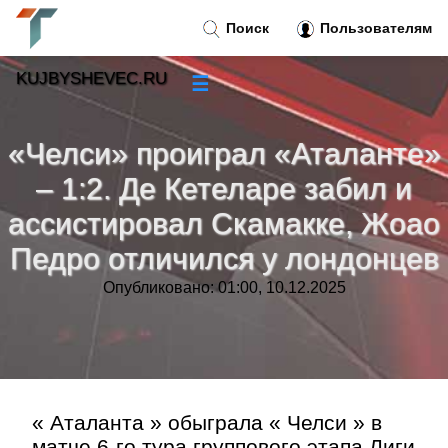
Поиск
Пользователям
KUJBYSHEVEC.RU
☰
Новости
»
«Челси» проиграл «Аталанте»
Тренды новостей
»
– 1:2. Де Кетеларе забил и
ассистировал Скамакке, Жоао
Рубрики
»
Педро отличился у лондонцев
Правила
»
Опубликовано: 01:00, 10.12.2025
Контакт
»
« Аталанта » обыграла « Челси » в
матче 6-го тура группового этапа Лиги