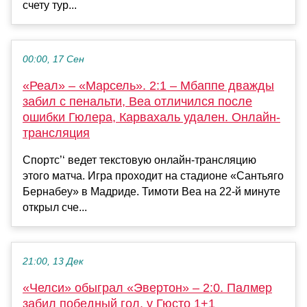
счету тур...
00:00, 17 Сен
«Реал» – «Марсель». 2:1 – Мбаппе дважды
забил с пенальти, Веа отличился после
ошибки Гюлера, Карвахаль удален. Онлайн-
трансляция
Спортс’‘ ведет текстовую онлайн-трансляцию
этого матча. Игра проходит на стадионе «Сантьяго
Бернабеу» в Мадриде. Тимоти Веа на 22-й минуте
открыл сче...
21:00, 13 Дек
«Челси» обыграл «Эвертон» – 2:0. Палмер
забил победный гол, у Гюсто 1+1