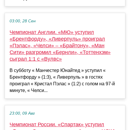
03:00, 28 Сен
Чемпионат Англии. «МЮ» уступил
«Брентфорду», «Ливерпуль» проиграл
«Пэлас», «Челси» – «Брайтону», «Ман
Сити» разгромил «Бернли», «Тоттенхэм»
сыграл 1:1 с «Вулвс»
В субботу « Манчестер Юнайтед » уступил «
Брентфорду » (1:3), « Ливерпуль » в гостях
проиграл « Кристал Пэлас » (1:2) с голом на 97-й
минуте, « Челси...
23:00, 09 Авг
Чемпионат России. «Спартак» уступил