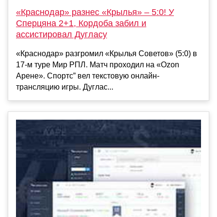
«Краснодар» разнес «Крылья» – 5:0! У
Сперцяна 2+1, Кордоба забил и
ассистировал Дугласу
«Краснодар» разгромил «Крылья Советов» (5:0) в
17-м туре Мир РПЛ. Матч проходил на «Ozon
Арене». Спортс” вел текстовую онлайн-
трансляцию игры. Дуглас...