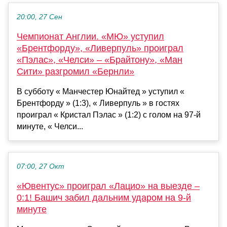
20:00, 27 Сен
Чемпионат Англии. «МЮ» уступил
«Брентфорду», «Ливерпуль» проиграл
«Пэлас», «Челси» – «Брайтону», «Ман
Сити» разгромил «Бернли»
В субботу « Манчестер Юнайтед » уступил «
Брентфорду » (1:3), « Ливерпуль » в гостях
проиграл « Кристал Пэлас » (1:2) с голом на 97-й
минуте, « Челси...
07:00, 27 Окт
«Ювентус» проиграл «Лацио» на выезде –
0:1! Башич забил дальним ударом на 9-й
минуте