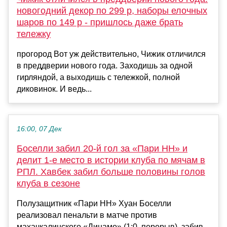
новогодний декор по 299 р, наборы елочных
шаров по 149 р - пришлось даже брать
тележку
прогород Вот уж действительно, Чижик отличился
в преддверии нового года. Заходишь за одной
гирляндой, а выходишь с тележкой, полной
диковинок. И ведь...
16:00, 07 Дек
Боселли забил 20-й гол за «Пари НН» и
делит 1-е место в истории клуба по мячам в
РПЛ. Хавбек забил больше половины голов
клуба в сезоне
Полузащитник «Пари НН» Хуан Боселли
реализовал пенальти в матче против
махачкалинского «Динамо» (1:0, перерыв), забив