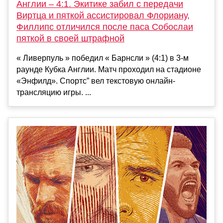
Англии – 4:1. Экитике забил с передачи
Виртца и пяткой ассистировал Флориану,
Филлипс отличился после паса Собослаи
пяткой в своей штрафной
« Ливерпуль » победил « Барнсли » (4:1) в 3-м
раунде Кубка Англии. Матч проходил на стадионе
«Энфилд». Спортс” вел текстовую онлайн-
трансляцию игры. ...