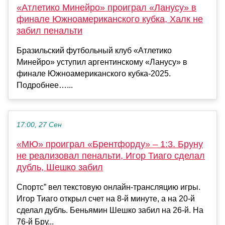
«Атлетико Минейро» проиграл «Ланусу» в
финале Южноамериканского кубка, Халк не
забил пенальти
Бразильский футбольный клуб «Атлетико
Минейро» уступил аргентинскому «Ланусу» в
финале Южноамериканского кубка‑2025.
Подробнее…...
17:00, 27 Сен
«МЮ» проиграл «Брентфорду» – 1:3. Бруну
не реализовал пенальти, Игор Тиаго сделал
дубль, Шешко забил
Спортс” вел текстовую онлайн-трансляцию игры.
Игор Тиаго открыл счет на 8-й минуте, а на 20-й
сделал дубль. Беньямин Шешко забил на 26-й. На
76-й Бру...