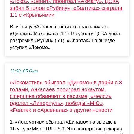
«Локо», «Зенит» проиграл «Ахмату», ЦСКА
забил 5 голов «Рубину», «Балтика» сыграла
1:1 с «Крыльями»
В пятницу «Акрон» в гостях сыграл вничью с
«Динамо» Махачкала (1:1). В субботу ЦСКА дома
разгромил «Рубин» (5:1), «Спартак» на выезде
уступил «Локомо...
13:00, 05 Окт
«Локомотив» обыграл «Динамо» в дерби с 8
голами, Анкалаев проиграл нокаутом,
Сперцяна обвиняют в расизме, «Челси»
одолел «Ливерпуль», победы «МЮ»,
«Реала» и «Арсенала» и другие новости
1. «Локомотив» обыграл «Динамо» на выезде в
11-м туре Мир РПЛ – 5:3! Это повторение рекорда