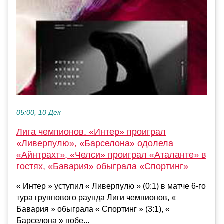
05:00, 10 Дек
Лига чемпионов. «Интер» проиграл
«Ливерпулю», «Барселона» одолела
«Айнтрахт», «Челси» проиграл «Аталанте» в
гостях, «Бавария» обыграла «Спортинг»
« Интер » уступил « Ливерпулю » (0:1) в матче 6-го
тура группового раунда Лиги чемпионов, «
Бавария » обыграла « Спортинг » (3:1), «
Барселона » побе...