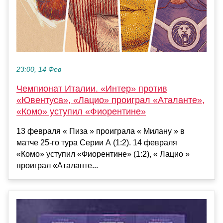
23:00, 14 Фев
Чемпионат Италии. «Интер» против
«Ювентуса», «Лацио» проиграл «Аталанте»,
«Комо» уступил «Фиорентине»
13 февраля « Пиза » проиграла « Милану » в
матче 25-го тура Серии А (1:2). 14 февраля
«Комо» уступил «Фиорентине» (1:2), « Лацио »
проиграл «Аталанте...