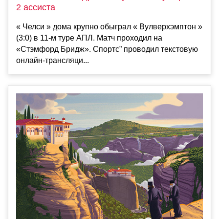
2 ассиста
« Челси » дома крупно обыграл « Вулверхэмптон »
(3:0) в 11-м туре АПЛ. Матч проходил на
«Стэмфорд Бридж». Спортс” проводил текстовую
онлайн-трансляци...