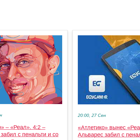
ен
20:00, 27 Сен
» – «Реал». 4:2 –
«Атлетико» вынес «Реал
забил с пенальти и со
Альварес забил с пенал