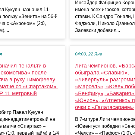
Инсайдер Фабрицио Корон
л Кукуян назначил 11-
имена всех игроков, кото
 пользу «Зенита» на 56-й
ставки. К Сандро Тонали,
ча с «Акроном» (2:0,
Фаджоли, Николо Дзаньол
)....
Залевски добавил...
я
04:00, 22 Янв
значил пенальти в
Лига чемпионов. «Барс
Локомотива» после
обыграла «Славию»,
яча в руку Тимофееву
«Ливерпуль» разгроми
 матче со «Спартаком».
«Марсель», «Юве» поб
Р 11-метровый
«Бенфику», «Бавария»
«Юнион», «Атлетико» 
очки с «Галатасараем»
рбитр Павел Кукуян
одиннадцатиметровый на
В 7-м туре Лиги чемпионов
е матча «Спартак» –
«Ювентус» победил «Бенфи
» (1:0, первый тайм) в 1/4
«Челси» – «Пафос» (1:0),