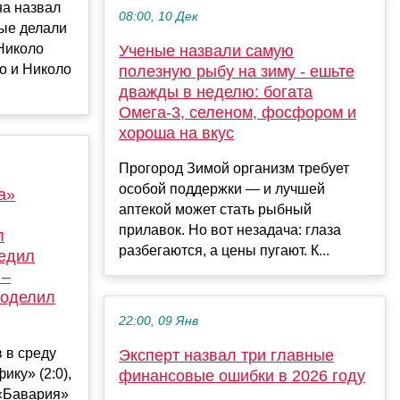
а назвал
08:00, 10 Дек
рые делали
 Николо
Ученые назвали самую
о и Николо
полезную рыбу на зиму - ешьте
дважды в неделю: богата
Омега-3, селеном, фосфором и
хороша на вкус
Прогород Зимой организм требует
особой поддержки — и лучшей
а»
аптекой может стать рыбный
прилавок. Но вот незадача: глаза
л
разбегаются, а цены пугают. К...
едил
 –
поделил
22:00, 09 Янв
 в среду
Эксперт назвал три главные
ку» (2:0),
финансовые ошибки в 2026 году
 «Бавария»