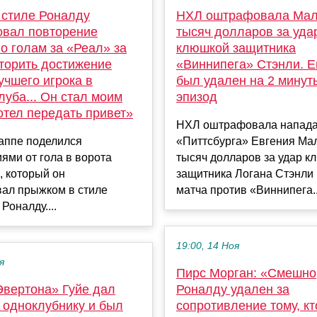
 стиле Роналду
НХЛ оштрафовала Мал
овал повторение
тысяч долларов за уда
о голам за «Реал» за
клюшкой защитника
вторить достижение
«Виннипега» Стэнли. Е
учшего игрока в
был удален на 2 минуты
луба... Он стал моим
эпизод
отел передать привет»
НХЛ оштрафовала напад
аппе поделился
«Питтсбурга» Евгения Мал
ями от гола в ворота
тысяч долларов за удар к
, который он
защитника Логана Стэнли
вал прыжком в стиле
матча против «Виннипега..
Роналду....
19:00, 14 Ноя
я
Пирс Морган: «Смешно,
Эвертона» Гуйе дал
Роналду удален за
 одноклубнику и был
сопротивление тому, кт