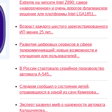
Extreme на чипсете Intel Z890: самое
«навороченное» и очень дорогое флагманское
решение для платформы Intel LGA1851...
Возраст каждого шестого зарегистрированного
ИП менее 25 лет...
Развитие цифровых сервисов в сфере
телекоммуникаций: новые возможности и
улучшения для пользователей...
В России стартовало серийное производство
автомата А-545...
Следком сообщил о состоянии детей,
отравившихся в одной из саун Кемерова...
Эксперт развеял миф о надежности автомата
Калашникова...