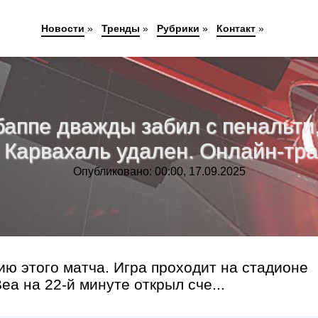
Новости
»
Тренды
»
Рубрики
»
Контакт
»
баппе дважды забил с пенальти
 Карвахаль удален. Онлайн-тр
Опубликовано: 00:00, 17.09.2025
ию этого матча. Игра проходит на стадионе
а на 22-й минуте открыл сче...