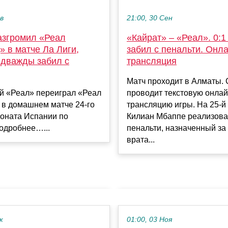
ев
21:00, 30 Сен
азгромил «Реал
«Кайрат» – «Реал». 0:1
 в матче Ла Лиги,
забил с пенальти. Онла
 дважды забил с
трансляция
Матч проходит в Алматы. 
й «Реал» переиграл «Реал
проводит текстовую онлай
 в домашнем матче 24‑го
трансляцию игры. На 25-й
ионата Испании по
Килиан Мбаппе реализов
одробнее…...
пенальти, назначенный за
врата...
к
01:00, 03 Ноя