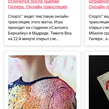
отличился после ошибки
штрафног
Гюлера. Онлайн-трансляция
Онлайн-т
Спортс’‘ ведет текстовую онлайн-
Спортс” ве
трансляцию этого матча. Игра
трансляци
проходит на стадионе «Сантьяго
открыл сче
Бернабеу» в Мадриде. Тимоти Веа
Мбаппе сра
на 22-й минуте открыл сче...
Гюлера , а н