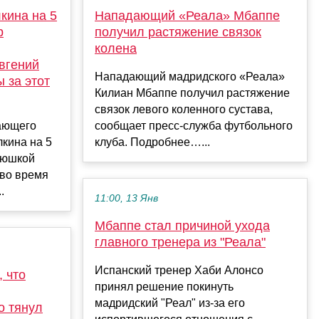
кина на 5
Нападающий «Реала» Мбаппе
р
получил растяжение связок
колена
вгений
Нападающий мадридского «Реала»
 за этот
Килиан Мбаппе получил растяжение
связок левого коленного сустава,
ающего
сообщает пресс‑служба футбольного
кина на 5
клуба. Подробнее…...
люшкой
 во время
.
11:00, 13 Янв
Мбаппе стал причиной ухода
главного тренера из "Реала"
Испанский тренер Хаби Алонсо
 что
принял решение покинуть
мадридский "Реал" из-за его
о тянул