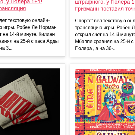
о, у Гюлера 1+1!
штрафного, у Гюлера 1
рансляция
Гризманн поставил точк
дет текстовую онлайн-
Спортс” вел текстовую он
ю игры. Робен Ле Норман
трансляцию игры. Робен 
т на 14-й минуте. Килиан
открыл счет на 14-й минут
внял на 25-й с паса Арды
Мбаппе сравнял на 25-й с
а 3...
Гюлера , а на 36-...