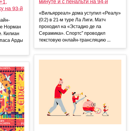
минуте и с пенальти на 94-й
+1,
у на 93-й
«Вильярреал» дома уступил «Реалу»
(0:2) в 21-м туре Ла Лиги. Матч
лайн-
проходил на «Эстадио де ла
Ле Норман
Серамика». Спортс” проводил
е. Килиан
текстовую онлайн-трансляцию ...
 паса Арды