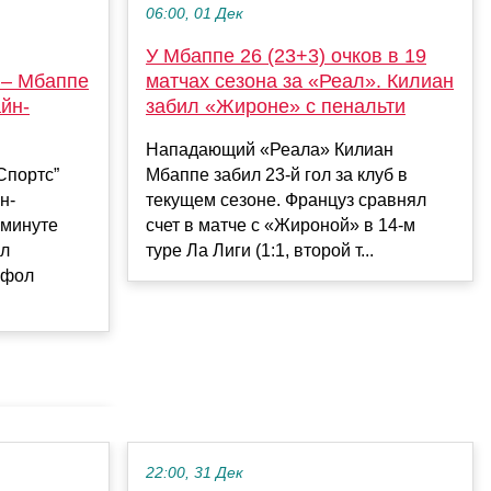
06:00, 01 Дек
У Мбаппе 26 (23+3) очков в 19
матчах сезона за «Реал». Килиан
 – Мбаппе
забил «Жироне» с пенальти
йн-
Нападающий «Реала» Килиан
Мбаппе забил 23-й гол за клуб в
Спортс”
текущем сезоне. Француз сравнял
н-
счет в матче с «Жироной» в 14-м
 минуте
туре Ла Лиги (1:1, второй т...
ал
 фол
22:00, 31 Дек