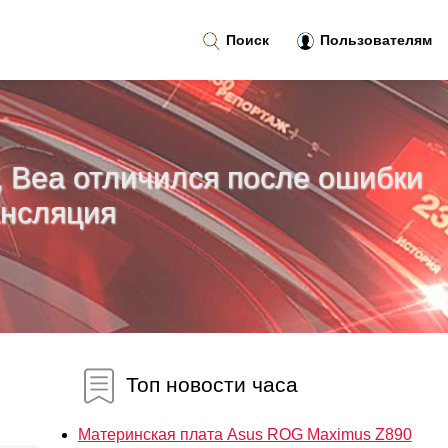
Поиск
Пользователям
, Веа отличился после ошибки
ансляция
Топ новости часа
Материнская плата Asus ROG Maximus Z890