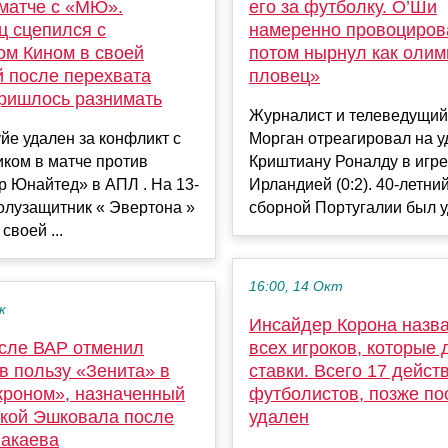
 матче с «МЮ».
его за футболку. О’Ши
ц сцепился с
намеренно провоциров
ом Кином в своей
потом нырнул как олим
 после перехвата
пловец»
пришлось разнимать
Журналист и телеведущий
йе удален за конфликт с
Морган отреагировал на 
ком в матче против
Криштиану Роналду в игре
 Юнайтед» в АПЛ . На 13-
Ирландией (0:2). 40-летн
олузащитник « Эвертона »
сборной Португалии был уд
своей ...
16:00, 14 Окт
к
Инсайдер Корона назв
осле ВАР отменил
всех игроков, которые
в пользу «Зенита» в
ставки. Всего 17 дейс
Акроном», назначенный
футболистов, позже по
укой Эшковала после
удален
Бакаева