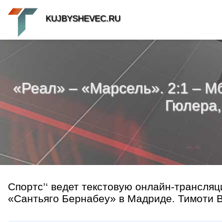
KUJBYSHEVEC.RU
«Реал» – «Марсель». 2:1 – М
Гюлера,
Спортс’‘ ведет текстовую онлайн-трансляц
«Сантьяго Бернабеу» в Мадриде. Тимоти Ве