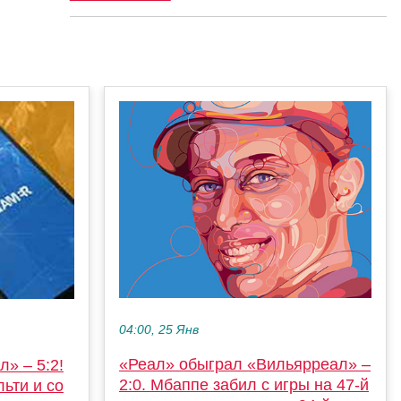
04:00, 25 Янв
«Реал» обыграл «Вильярреал» –
» – 5:2!
2:0. Мбаппе забил с игры на 47-й
ьти и со