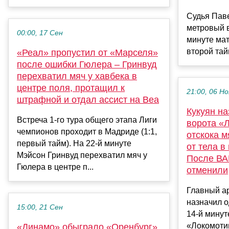
Судья Паве
метровый в
00:00, 17 Сен
минуте мат
второй тайм
«Реал» пропустил от «Марселя»
после ошибки Гюлера – Гринвуд
перехватил мяч у хавбека в
центре поля, протащил к
21:00, 06 Но
штрафной и отдал ассист на Веа
Кукуян на
Встреча 1-го тура общего этапа Лиги
ворота «
чемпионов проходит в Мадриде (1:1,
отскока м
первый тайм). На 22-й минуте
от тела в
Мэйсон Гринвуд перехватил мяч у
После ВА
Гюлера в центре п...
отменили
Главный а
назначил 
15:00, 21 Сен
14-й минут
«Локомотив
«Динамо» обыграло «Оренбург»