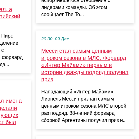
испортившегося отношения с
лидерами команды. Об этом
ал, а
сообщает The To...
пийский
 Пирс
20:00, 09 Дек
удаление
 с
Месси стал самым ценным
ий форвард
игроком сезона в МЛС. Форвард
а...
«Интер Майами» первым в
истории дважды подряд получил
приз
Нападающий «Интер Майами»
Лионель Месси признан самым
ал имена
ценным игроком сезона МЛС второй
 делали
раз подряд. 38-летний форвард
твующих
сборной Аргентины получил приз и...
ст был