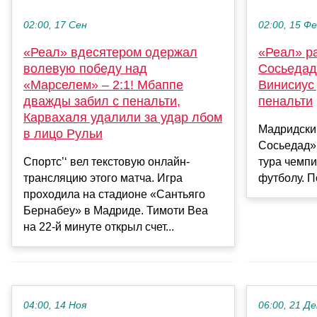
02:00, 15 Ф
02:00, 17 Сен
«Реал» р
«Реал» вдесятером одержал
Сосьедад»
волевую победу над
Винисиус
«Марселем» – 2:1! Мбаппе
пенальти
дважды забил с пенальти,
Карвахаля удалили за удар лбом
Мадридски
в лицо Рульи
Сосьедад»
тура чемп
Спортс’‘ вел текстовую онлайн-
футболу. П
трансляцию этого матча. Игра
проходила на стадионе «Сантьяго
Бернабеу» в Мадриде. Тимоти Веа
на 22-й минуте открыл счет...
04:00, 14 Ноя
06:00, 21 Де