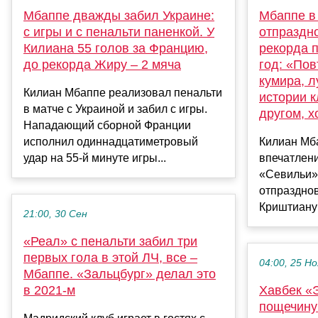
Мбаппе дважды забил Украине:
Мбаппе в
с игры и с пенальти паненкой. У
отпраздн
Килиана 55 голов за Францию,
рекорда п
до рекорда Жиру – 2 мяча
год: «По
кумира, л
Килиан Мбаппе реализовал пенальти
истории к
в матче с Украиной и забил с игры.
другом, х
Нападающий сборной Франции
исполнил одиннадцатиметровый
Килиан Мб
удар на 55-й минуте игры...
впечатлени
«Севильи»
отпраздно
Криштиану 
21:00, 30 Сен
«Реал» с пенальти забил три
первых гола в этой ЛЧ, все –
04:00, 25 Но
Мбаппе. «Зальцбург» делал это
в 2021-м
Хавбек «
пощечину