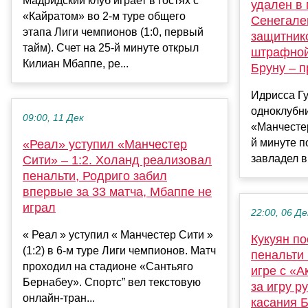
Мадридский клуб играет в гостях с
удален в
«Кайратом» во 2-м туре общего
Сенегале
этапа Лиги чемпионов (1:0, первый
защитник
тайм). Счет на 25-й минуте открыл
штрафной
Килиан Мбаппе, ре...
Бруну – 
Идрисса Гу
одноклубни
09:00, 11 Дек
«Манчестер
й минуте п
«Реал» уступил «Манчестер
завладел в 
Сити» – 1:2. Холанд реализовал
пенальти, Родриго забил
впервые за 33 матча, Мбаппе не
играл
22:00, 06 Де
« Реал » уступил « Манчестер Сити »
Кукуян п
(1:2) в 6-м туре Лиги чемпионов. Матч
пенальти 
проходил на стадионе «Сантьяго
игре с «
Бернабеу». Спортс” вел текстовую
за игру р
онлайн-тран...
касания 