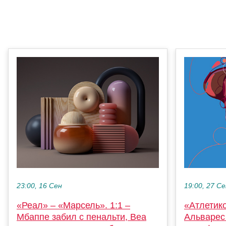
23:00, 16 Сен
19:00, 27 С
«Реал» – «Марсель». 1:1 –
«Атлетико
Мбаппе забил с пенальти, Веа
Альварес 