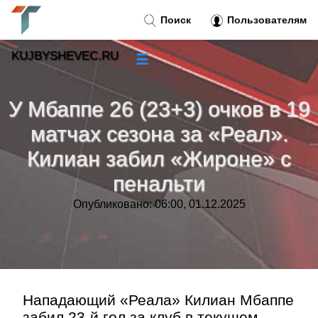
Поиск
Пользователям
KUJBYSHEVEC.RU
☰
Новости
»
У Мбаппе 26 (23+3) очков в 19
Тренды новостей
»
матчах сезона за «Реал».
Килиан забил «Жироне» с
Рубрики
»
пенальти
Правила
»
Опубликовано: 06:00, 01.12.2025
Контакт
»
Нападающий «Реала» Килиан Мбаппе
забил 23-й гол за клуб в текущем