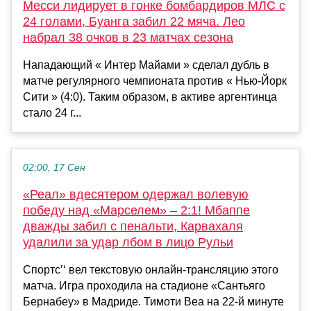
Месси лидирует в гонке бомбардиров МЛС с
24 голами, Буанга забил 22 мяча. Лео
набрал 38 очков в 23 матчах сезона
Нападающий « Интер Майами » сделал дубль в
матче регулярного чемпионата против « Нью-Йорк
Сити » (4:0). Таким образом, в активе аргентинца
стало 24 г...
02:00, 17 Сен
«Реал» вдесятером одержал волевую
победу над «Марселем» – 2:1! Мбаппе
дважды забил с пенальти, Карвахаля
удалили за удар лбом в лицо Рульи
Спортс’‘ вел текстовую онлайн-трансляцию этого
матча. Игра проходила на стадионе «Сантьяго
Бернабеу» в Мадриде. Тимоти Веа на 22-й минуте