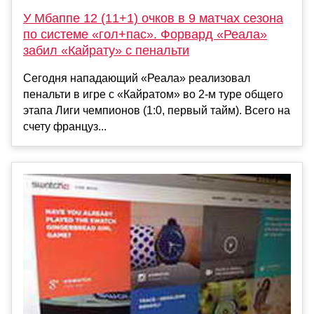
У Мбаппе 12 (11+1) очков в 9 матчах сезона
по системе «гол+пас». Форвард «Реала»
забил «Кайрату» с пенальти
Сегодня нападающий «Реала» реализовал
пенальти в игре с «Кайратом» во 2-м туре общего
этапа Лиги чемпионов (1:0, первый тайм). Всего на
счету француз...