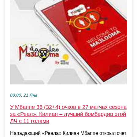
00:00, 21 Янв
У Мбаппе 36 (32+4) очков в 27 матчах сезона
за «Реал». Килиан – лучший бомбардир этой
ЛЧ с 11 голами
Нападающий «Реала» Килиан Мбаппе открыл счет