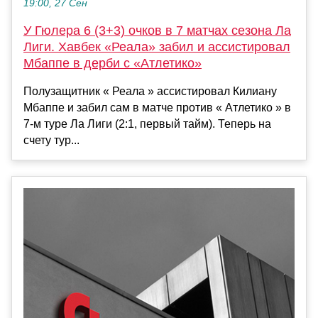
19:00, 27 Сен
У Гюлера 6 (3+3) очков в 7 матчах сезона Ла
Лиги. Хавбек «Реала» забил и ассистировал
Мбаппе в дерби с «Атлетико»
Полузащитник « Реала » ассистировал Килиану
Мбаппе и забил сам в матче против « Атлетико » в
7-м туре Ла Лиги (2:1, первый тайм). Теперь на
счету тур...