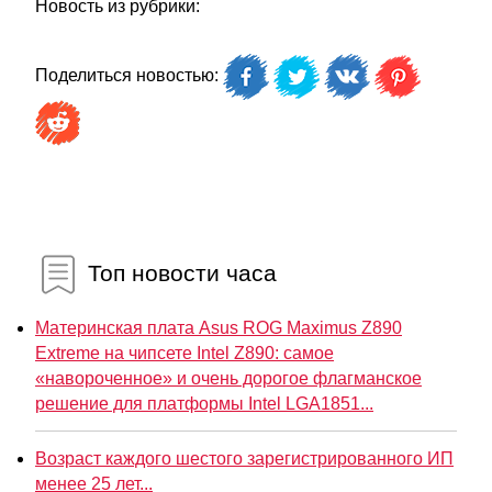
Новость из рубрики:
Поделиться новостью:
Топ новости часа
Материнская плата Asus ROG Maximus Z890
Extreme на чипсете Intel Z890: самое
«навороченное» и очень дорогое флагманское
решение для платформы Intel LGA1851...
Возраст каждого шестого зарегистрированного ИП
менее 25 лет...