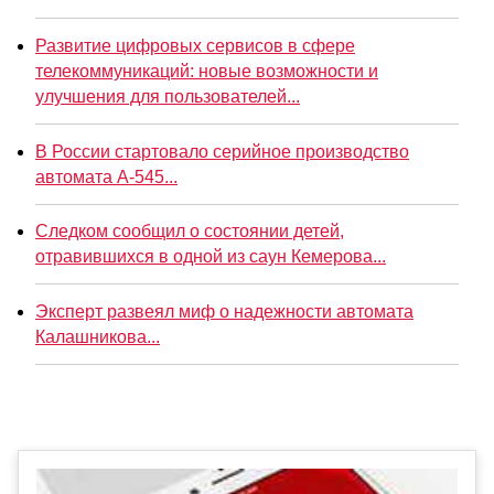
Развитие цифровых сервисов в сфере
телекоммуникаций: новые возможности и
улучшения для пользователей...
В России стартовало серийное производство
автомата А-545...
Следком сообщил о состоянии детей,
отравившихся в одной из саун Кемерова...
Эксперт развеял миф о надежности автомата
Калашникова...