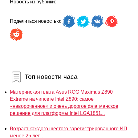
Новость из рубрики:
Поделиться новостью:
Топ новости часа
Материнская плата Asus ROG Maximus Z890
Extreme на чипсете Intel Z890: самое
«навороченное» и очень дорогое флагманское
решение для платформы Intel LGA1851...
Возраст каждого шестого зарегистрированного ИП
менее 25 лет...