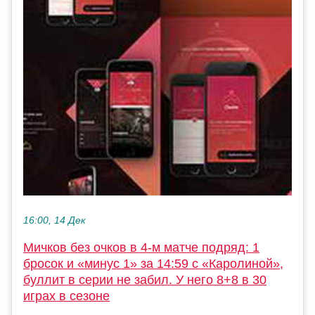
16:00, 14 Дек
Мичков без очков в 4-м матче подряд: 1
бросок и «минус 1» за 14:59 с «Каролиной»,
буллит в серии не забил. У него 8+8 в 30
играх в сезоне