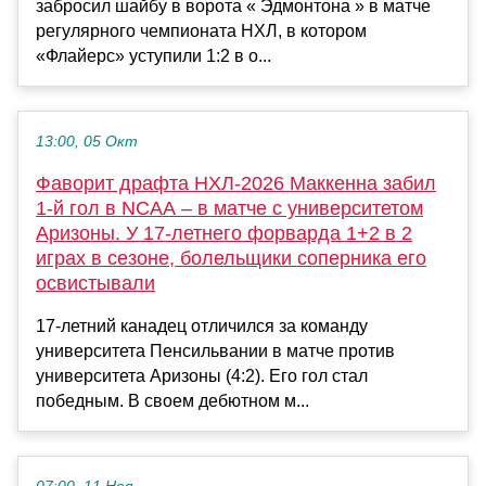
забросил шайбу в ворота « Эдмонтона » в матче
регулярного чемпионата НХЛ, в котором
«Флайерс» уступили 1:2 в о...
13:00, 05 Окт
Фаворит драфта НХЛ-2026 Маккенна забил
1-й гол в NCAA – в матче с университетом
Аризоны. У 17-летнего форварда 1+2 в 2
играх в сезоне, болельщики соперника его
освистывали
17-летний канадец отличился за команду
университета Пенсильвании в матче против
университета Аризоны (4:2). Его гол стал
победным. В своем дебютном м...