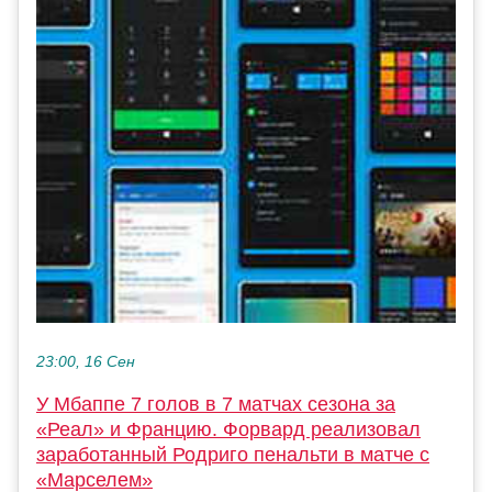
23:00, 16 Сен
У Мбаппе 7 голов в 7 матчах сезона за
«Реал» и Францию. Форвард реализовал
заработанный Родриго пенальти в матче с
«Марселем»