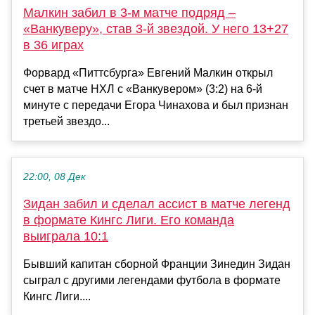
Малкин забил в 3-м матче подряд –
«Ванкуверу», став 3-й звездой. У него 13+27
в 36 играх
Форвард «Питтсбурга» Евгений Малкин открыл
счет в матче НХЛ с «Ванкувером» (3:2) на 6-й
минуте с передачи Егора Чинахова и был признан
третьей звездо...
22:00, 08 Дек
Зидан забил и сделал ассист в матче легенд
в формате Кингс Лиги. Его команда
выиграла 10:1
Бывший капитан сборной Франции Зинедин Зидан
сыграл с другими легендами футбола в формате
Кингс Лиги....