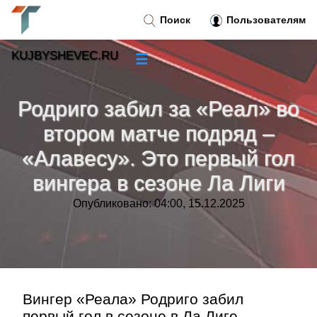
Поиск
Пользователям
KUJBYSHEVEC.RU
☰
Новости
»
Родриго забил за «Реал» во
Тренды новостей
»
втором матче подряд –
«Алавесу». Это первый гол
Рубрики
»
вингера в сезоне Ла Лиги
Правила
»
Опубликовано: 04:00, 15.12.2025
Контакт
»
Вингер «Реала» Родриго забил
первый гол в сезоне в Ла Лиге.