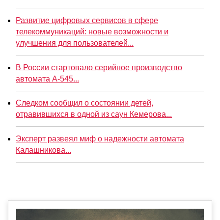
Развитие цифровых сервисов в сфере
телекоммуникаций: новые возможности и
улучшения для пользователей...
В России стартовало серийное производство
автомата А-545...
Следком сообщил о состоянии детей,
отравившихся в одной из саун Кемерова...
Эксперт развеял миф о надежности автомата
Калашникова...