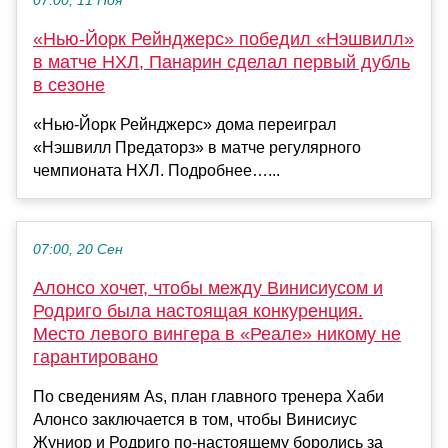
07:00, 11 Ноя
«Нью‑Йорк Рейнджерс» победил «Нэшвилл»
в матче НХЛ, Панарин сделал первый дубль
в сезоне
«Нью‑Йорк Рейнджерс» дома переиграл
«Нэшвилл Предаторз» в матче регулярного
чемпионата НХЛ. Подробнее…...
07:00, 20 Сен
Алонсо хочет, чтобы между Винисиусом и
Родриго была настоящая конкуренция.
Место левого вингера в «Реале» никому не
гарантировано
По сведениям As, план главного тренера Хаби
Алонсо заключается в том, чтобы Винисиус
Жуниор и Родриго по-настоящему боролись за