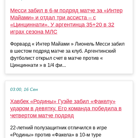
Месси забил в 6-м подряд матче за «Интер
Майами» и отдал три ассиста – с
«Цинциннати». У аргентинца 35+20 в 32
играх сезона МЛС
Форвард « Интер Майами » Лионель Месси забил
в шестом подряд матче за клуб. Аргентинский
футболист открыл счет в матче против «
Цинциннати » в 1/4 фи...
03:00, 16 Сен
Хавбек «Родины» Гуэйе забил «Факелу»
ударом в девятку. Его команда победила в
четвертом матче подряд
22-летний полузащитник отличился в игре
«Родины» против «Факела» в 10-м туре