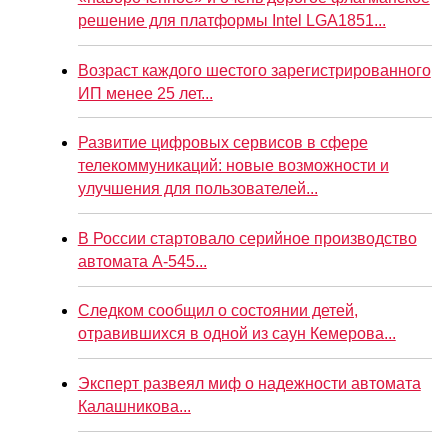
решение для платформы Intel LGA1851...
Возраст каждого шестого зарегистрированного
ИП менее 25 лет...
Развитие цифровых сервисов в сфере
телекоммуникаций: новые возможности и
улучшения для пользователей...
В России стартовало серийное производство
автомата А-545...
Следком сообщил о состоянии детей,
отравившихся в одной из саун Кемерова...
Эксперт развеял миф о надежности автомата
Калашникова...