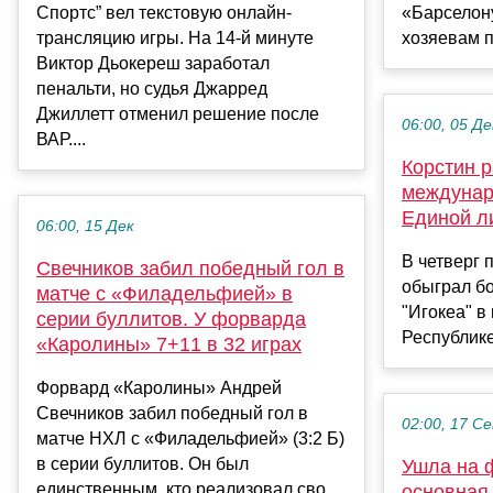
Спортс” вел текстовую онлайн-
«Барселону
трансляцию игры. На 14-й минуте
хозяевам пр
Виктор Дьокереш заработал
пенальти, но судья Джарред
Джиллетт отменил решение после
06:00, 05 Де
ВАР....
Корстин р
междунар
Единой л
06:00, 15 Дек
В четверг 
Свечников забил победный гол в
обыграл б
матче с «Филадельфией» в
"Игокеа" в
серии буллитов. У форварда
Республике
«Каролины» 7+11 в 32 играх
Форвард «Каролины» Андрей
Свечников забил победный гол в
02:00, 17 С
матче НХЛ с «Филадельфией» (3:2 Б)
в серии буллитов. Он был
Ушла на ф
единственным, кто реализовал сво...
основная