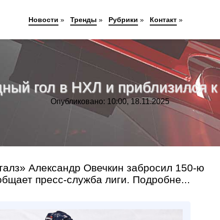
Новости
»
Тренды
»
Рубрики
»
Контакт
»
дный гол в НХЛ и приблизился к
Опубликовано: 10:00, 18.11.2025
алз» Александр Овечкин забросил 150‑ю
бщает пресс‑служба лиги. Подробне...