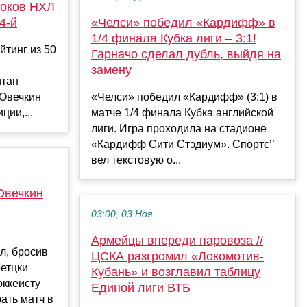
роков НХЛ
4-й
«Челси» победил «Кардифф» в
1/4 финала Кубка лиги – 3:1!
йтинг из 50
Гарначо сделал дубль, выйдя на
замену
итан
Овечкин
«Челси» победил «Кардифф» (3:1) в
ции,...
матче 1/4 финала Кубка английской
лиги. Игра проходила на стадионе
«Кардифф Сити Стэдиум». Спортс’’
вел текстовую о...
Овечкин
03:00, 03 Ноя
Армейцы впереди паровоза //
л, бросив
ЦСКА разгромил «Локомотив-
ретцки
Кубань» и возглавил таблицу
оккеисту
Единой лиги ВТБ
ать матч в