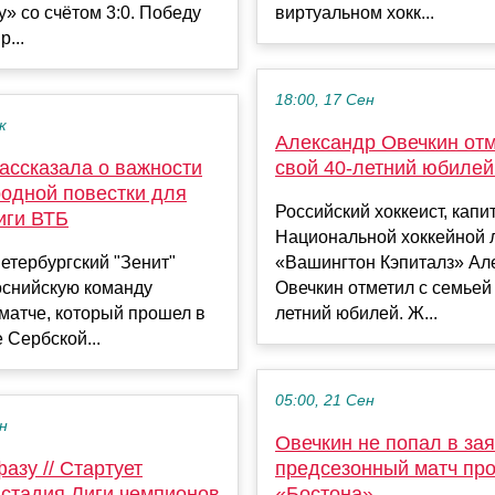
» со счётом 3:0. Победу
виртуальном хокк...
...
18:00, 17 Сен
к
Александр Овечкин от
ассказала о важности
свой 40-летний юбилей
одной повестки для
Российский хоккеист, капи
иги ВТБ
Национальной хоккейной 
петербургский "Зенит"
«Вашингтон Кэпиталз» Ал
оснийскую команду
Овечкин отметил с семьей 
 матче, который прошел в
летний юбилей. Ж...
 Сербской...
05:00, 21 Сен
ен
Овечкин не попал в зая
азу // Стартует
предсезонный матч пр
 стадия Лиги чемпионов
«Бостона»