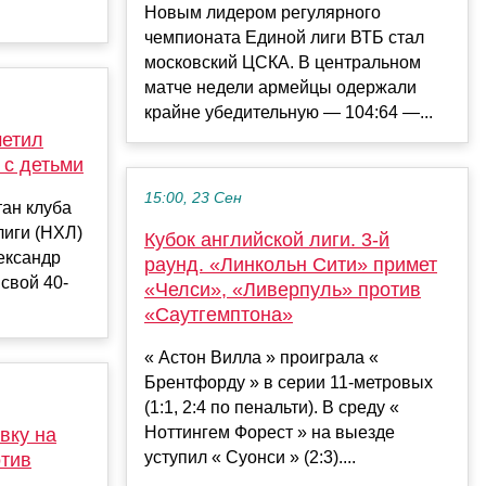
Новым лидером регулярного
чемпионата Единой лиги ВТБ стал
московский ЦСКА. В центральном
матче недели армейцы одержали
крайне убедительную — 104:64 —...
метил
 с детьми
15:00, 23 Сен
тан клуба
лиги (НХЛ)
Кубок английской лиги. 3-й
ександр
раунд. «Линкольн Сити» примет
свой 40-
«Челси», «Ливерпуль» против
«Саутгемптона»
« Астон Вилла » проиграла «
Брентфорду » в серии 11-метровых
(1:1, 2:4 по пенальти). В среду «
Ноттингем Форест » на выезде
вку на
уступил « Суонси » (2:3)....
отив