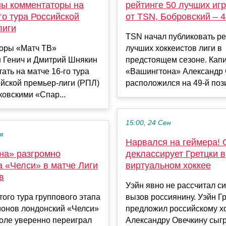
ы комментаторы на
рейтинге 50 лучших иг
го тура Российской
от TSN, Бобровский – 4
лиги
TSN начал публиковать ре
оры «Матч ТВ»
лучших хоккеистов лиги в
н Генич и Дмитрий Шнякин
предстоящем сезоне. Кап
тать на матче 16‑го тура
«Вашингтона» Александр 
йской премьер‑лиги (РПЛ)
расположился на 49-й пози
овскими «Спар...
15:00, 24 Сен
я
Нарвался на геймера! 
на» разгромно
деклассирует Гретцки в
а «Челси» в матче Лиги
виртуальном хоккее
в
Уэйн явно не рассчитал си
того тура группового этапа
вызов россиянину. Уэйн Г
ионов лондонский «Челси»
предложил российскому х
оле уверенно переиграл
Александру Овечкину сыгр