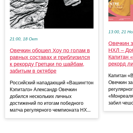
13:00, 21 Но
21:00, 18 Окт
Овечкин 
НХЛ – До
Овечкин обошел Хоу по голам в
Капитан 
равных составах и приблизился
рекорд л
к рекорду Гретцки по шайбам,
забитым в октябре
Капитан «
Овечкин за
Российский нападающий «Вашингтон
регулярно
Кэпиталз» Александр Овечкин
«Монреаля»
добился нескольких личных
забил чешс
достижений по итогам победного
матча регулярного чемпионата НХ...