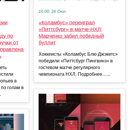
10:00, 26 Окт
рии
«Коламбус» переиграл
«Питтсбург» в матче НХЛ,
ду по
Марченко забил победный
учки от
буллит
аправлена
Хоккеисты «Коламбус Блю Джэкетс»
ь
победили «Питтсбург Пингвинз» в
еть
гостевом матче регулярного
устили
чемпионата НХЛ. Подробнее…...
опьев в
 по голам в
.