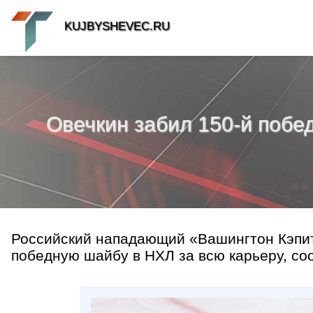
KUJBYSHEVEC.RU
Овечкин забил 150‑й побе
Российский нападающий «Вашингтон Кэпит
победную шайбу в НХЛ за всю карьеру, соо