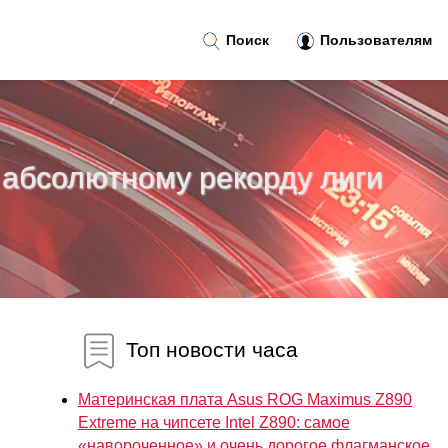
Поиск
Пользователям
 абсолютному рекорду лиги
Топ новости часа
Материнская плата Asus ROG Maximus Z890
Extreme на чипсете Intel Z890: самое
«навороченное» и очень дорогое флагманское