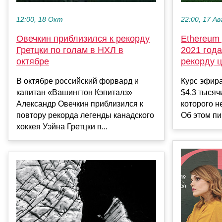
22:00, 17 Ав
12:00, 18 Окт
Ethereum
Овечкин приблизился к рекорду
2021 года
Гретцки по голам в НХЛ в
рекорду 
октябре
Курс эфир
В октябре российский форвард и
$4,3 тысяч
капитан «Вашингтон Кэпиталз»
которого н
Александр Овечкин приблизился к
Об этом пи
повтору рекорда легенды канадского
хоккея Уэйна Гретцки п...