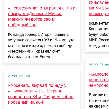
Объявлен
«Нефтехимик» отыгрался с 0:3 и
матчи 16‑
обыграл «Динамо» Минск.
премьер‑
Максим Федотов забил
Комментат
победный гол
Константи
Команда тренера Игоря Гришина
будут рабо
уступала со счетом 0:3 к 19-й минуте
МИР Росси
матча, но в итоге одержала победу.
между моск
«Нефтехимик» сравнял счет
благодаря голам Евген...
03:00, 26 Но
«Барсело
21:00, 28 Сен
проиграл
«Арсенал» вырвал победу у
чемпионо
«Ньюкасла» – 2:1. Мерино
В матче пя
сравнял на 84-й, Габриэл забил
Лиги чемп
победный на 96-й
на своём п