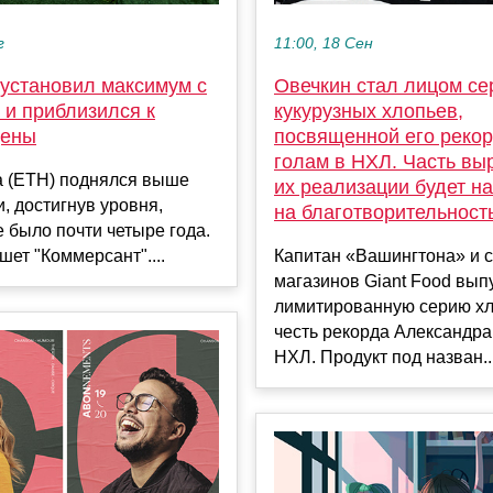
г
11:00, 18 Сен
 установил максимум с
Овечкин стал лицом се
 и приблизился к
кукурузных хлопьев,
цены
посвященной его рекор
голам в НХЛ. Часть выр
а (ETH) поднялся выше
их реализации будет н
и, достигнув уровня,
на благотворительност
е было почти четыре года.
шет "Коммерсант"....
Капитан «Вашингтона» и с
магазинов Giant Food вып
лимитированную серию хл
честь рекорда Александра
НХЛ. Продукт под назван..