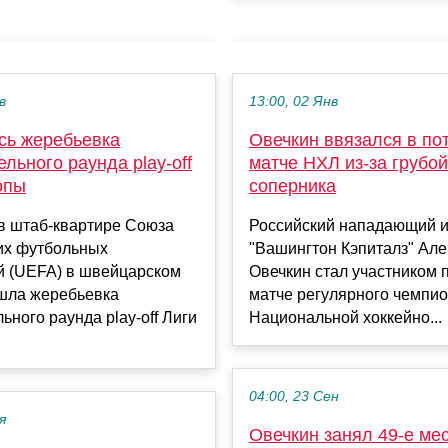
в
13:00, 02 Янв
сь жеребьевка
Овечкин ввязался в по
льного раунда play-off
матче НХЛ из-за грубой
опы
соперника
в штаб-квартире Союза
Российский нападающий и
их футбольных
"Вашингтон Кэпиталз" Ал
й (UEFA) в швейцарском
Овечкин стал участником 
шла жеребьевка
матче регулярного чемпи
ьного раунда play-off Лиги
Национальной хоккейно...
04:00, 23 Сен
я
Овечкин занял 49-е мес