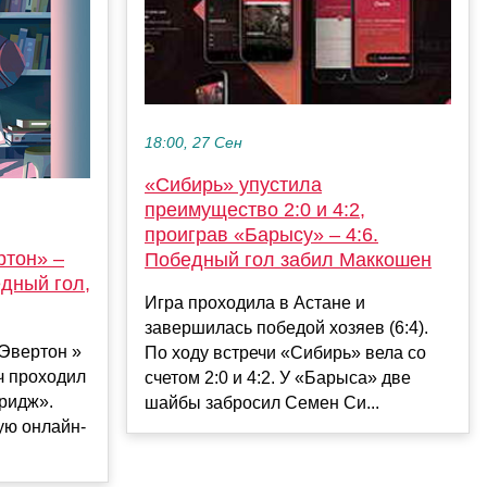
18:00, 27 Сен
«Сибирь» упустила
преимущество 2:0 и 4:2,
проиграв «Барысу» – 4:6.
ртон» –
Победный гол забил Маккошен
едный гол,
Игра проходила в Астане и
завершилась победой хозяев (6:4).
 Эвертон »
По ходу встречи «Сибирь» вела со
тч проходил
счетом 2:0 и 4:2. У «Барыса» две
ридж».
шайбы забросил Семен Си...
ую онлайн-