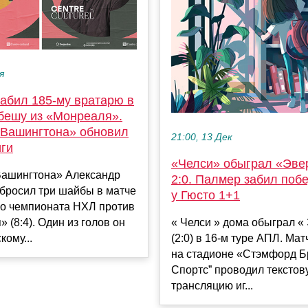
я
забил 185-му вратарю в
бешу из «Монреаля».
«Вашингтона» обновил
21:00, 13 Дек
иги
«Челси» обыграл «Эве
Вашингтона» Александр
2:0. Палмер забил поб
бросил три шайбы в матче
у Гюсто 1+1
го чемпионата НХЛ против
 (8:4). Один из голов он
« Челси » дома обыграл «
кому...
(2:0) в 16-м туре АПЛ. Ма
на стадионе «Стэмфорд Б
Спортс” проводил текстов
трансляцию иг...