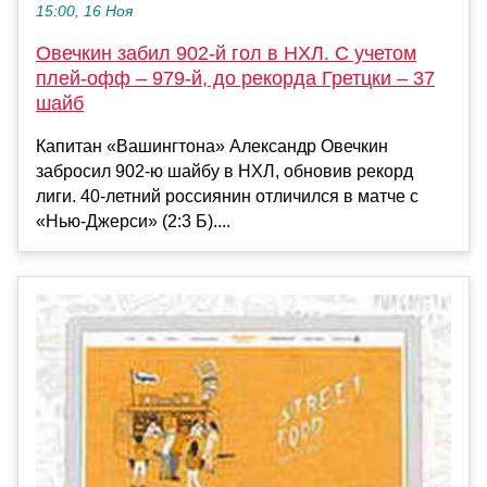
15:00, 16 Ноя
Овечкин забил 902-й гол в НХЛ. С учетом
плей-офф – 979-й, до рекорда Гретцки – 37
шайб
Капитан «Вашингтона» Александр Овечкин
забросил 902-ю шайбу в НХЛ, обновив рекорд
лиги. 40-летний россиянин отличился в матче с
«Нью-Джерси» (2:3 Б)....