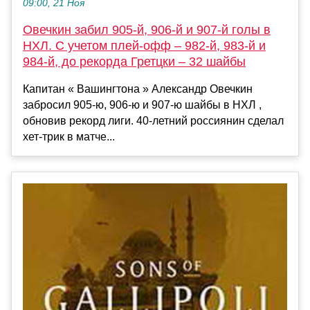
09:00, 21 Ноя
Овечкин забил 905-й, 906-й и 907-й голы в
НХЛ. С учетом плей-офф – 982-й, 983-й и
984-й, до рекорда Гретцки – 32 шайбы
Капитан « Вашингтона » Александр Овечкин
забросил 905-ю, 906-ю и 907-ю шайбы в НХЛ ,
обновив рекорд лиги. 40-летний россиянин сделал
хет-трик в матче...