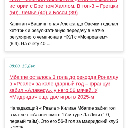
истории с Бреттом Халлом. В топ-3 – Гретцки
(50), Лемье (40) и Босси (39)
Капитан «Вашингтона» Александр Овечкин сделал
хет-трик и результативную передачу в матче
регулярного чемпионата НХЛ с «Монреалем»
(8:4). На счету 40-...
08:00, 15 Дек
Мбаппе осталось 3 гола до рекорда Роналду
в «Реале» за календарный год – француз
забил «Алавесу», у него 56 мячей. У
«Мадрида» еще две игры в 2025-м
Нападающий « Реала » Килиан Мбаппе забил гол
в матче с «Алавесом» в 17-м туре Ла Лиги (1:0,
первый тайм). Это его 56-й гол за мадридский клуб
в 2025 ...