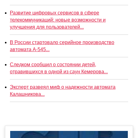
Развитие цифровых сервисов в сфере
телекоммуникаций: новые возможности и
улучшения для пользователей...
В России стартовало серийное производство
автомата А-545...
Следком сообщил о состоянии детей,
отравившихся в одной из саун Кемерова...
Эксперт развеял миф о надежности автомата
Калашникова...