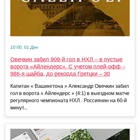
10:00, 01 Дек
Овечкин забил 909-й гол в НХЛ – в пустые
ворота «Айлендерс». С учетом плей-офф –
986-я шайба, до рекорда Гретцки – 30
Капитан « Вашингтона » Александр Овечкин забил
гол в ворота « Айлендерс » (4:1) в выездном матче
регулярного чемпионата НХЛ . Россиянин на 60-й
минут...