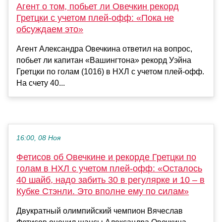
Агент о том, побьет ли Овечкин рекорд
Гретцки с учетом плей-офф: «Пока не
обсуждаем это»
Агент Александра Овечкина ответил на вопрос,
побьет ли капитан «Вашингтона» рекорд Уэйна
Гретцки по голам (1016) в НХЛ с учетом плей-офф.
На счету 40...
16:00, 08 Ноя
Фетисов об Овечкине и рекорде Гретцки по
голам в НХЛ с учетом плей-офф: «Осталось
40 шайб, надо забить 30 в регулярке и 10 – в
Кубке Стэнли. Это вполне ему по силам»
Двукратный олимпийский чемпион Вячеслав