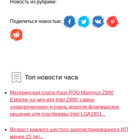
Новость из рубрики:
Поделиться новостью:
Топ новости часа
Материнская плата Asus ROG Maximus Z890
Extreme на чипсете Intel Z890: самое
«навороченное» и очень дорогое флагманское
решение для платформы Intel LGA1851...
Возраст каждого шестого зарегистрированного ИП
менее 25 лет...