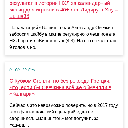
результат в истории НХЛ за календарный
месяц для игроков в 40+ лет. Лидирует Хоу –
11 шайб
Нападающий «Вашингтона» Александр Овечкин
забросил шайбу в матче регулярного чемпионата
НХЛ против «Виннипега» (4:3). На его счету стало
9 голов в но...
01:00, 19 Сен
С Кубком Стэнли, но без рекорда Гретцки:
Что, если бы Овечкина всё же обменяли в
«Калгари»
Сейчас в это невозможно поверить, но в 2017 году
этот фантастический сценарий едва не
свершился. «Вашингтон» мог получить за
«сдувш...