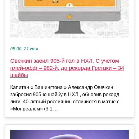
05:00, 21 Ноя
Овечкин забил 905-й гол в НХЛ. С учетом
плей-офф – 982-й, до рекорда Гретцки – 34
шайбы
Капитан « Вашингтона » Александр Овечкин
забросил 905-ю шайбу в НХЛ , обновив рекорд
лиги. 40-летний россиянин отличился в матче с
«Монреалем» (3:1, ...