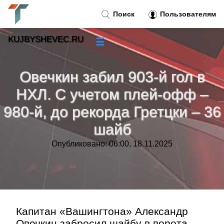
Поиск
Пользователям
KUJBYSHEVEC.RU
☰
Новости
»
Овечкин забил 903-й гол в
Тренды новостей
»
НХЛ. С учетом плей-офф –
980-й, до рекорда Гретцки – 36
Рубрики
»
шайб
Правила
»
Опубликовано: 06:00, 18.11.2025
Контакт
»
Капитан «Вашингтона» Александр
Овечкин забросил шайбу в ворота