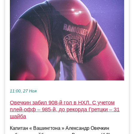
11:00, 27 Ноя
Овечкин забил 908-й гол в НХЛ. С учетом
плей-офф – 985-й, до рекорда Гретцки – 31
шайба
Капитан « Вашингтона » Александр Овечкин