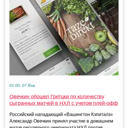
01:00, 07 Янв
Овечкин обошел Гретцки по количеству
сыгранных матчей в НХЛ с учетом плей‑офф
Российский нападающий «Вашингтон Кэпиталз»
Александр Овечкин принял участие в домашнем
матче регулярного чемпионата НХЛ против