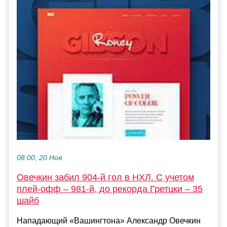
08:00, 20 Ноя
Овечкин забил 904-й гол в НХЛ. С учетом
плей-офф – 981-й, до рекорда Гретцки – 35
шайб
Нападающий «Вашингтона» Александр Овечкин