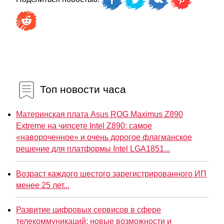
Топ новости часа
Материнская плата Asus ROG Maximus Z890
Extreme на чипсете Intel Z890: самое
«навороченное» и очень дорогое флагманское
решение для платформы Intel LGA1851...
Возраст каждого шестого зарегистрированного ИП
менее 25 лет...
Развитие цифровых сервисов в сфере
телекоммуникаций: новые возможности и