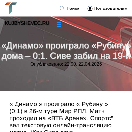
Поиск
Пользователям
KUJBYSHEVEC.RU
☰
Новости
»
«Динамо» проиграло «Рубину»
Тренды новостей
»
дома – 0:1. Сиве забил на 19-й
Опубликовано: 22:00, 22.04.2026
Рубрики
»
Правила
»
Контакт
»
« Динамо » проиграло « Рубину »
(0:1) в 26-м туре Мир РПЛ. Матч
проходил на «ВТБ Арене». Спортс”
вел текстовую онлайн-трансляцию