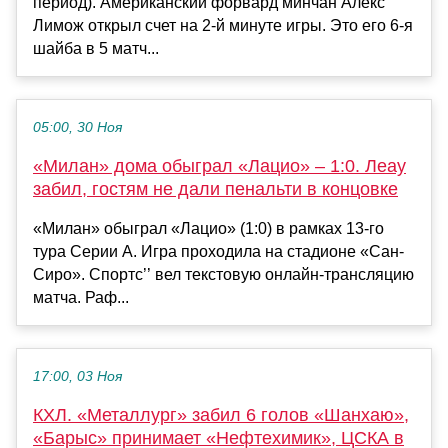
период). Американский форвард минчан Алекс
Лимож открыл счет на 2-й минуте игры. Это его 6-я
шайба в 5 матч...
05:00, 30 Ноя
«Милан» дома обыграл «Лацио» – 1:0. Леау
забил, гостям не дали пенальти в концовке
«Милан» обыграл «Лацио» (1:0) в рамках 13-го
тура Серии А. Игра проходила на стадионе «Сан-
Сиро». Спортс’’ вел текстовую онлайн-трансляцию
матча. Раф...
17:00, 03 Ноя
КХЛ. «Металлург» забил 6 голов «Шанхаю»,
«Барыс» принимает «Нефтехимик», ЦСКА в