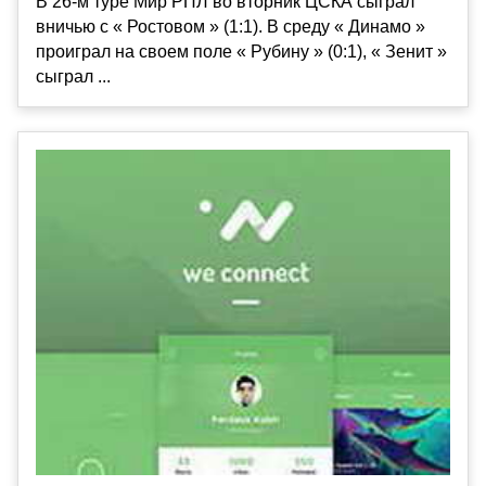
В 26-м туре Мир РПЛ во вторник ЦСКА сыграл
вничью с « Ростовом » (1:1). В среду « Динамо »
проиграл на своем поле « Рубину » (0:1), « Зенит »
сыграл ...