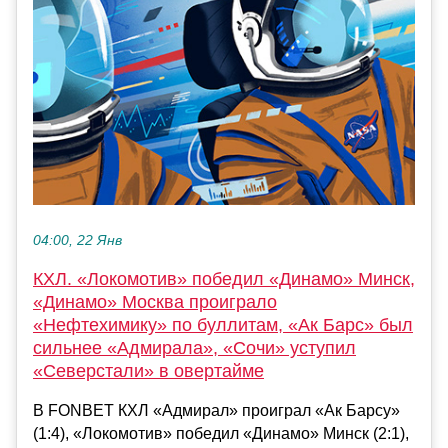
04:00, 22 Янв
КХЛ. «Локомотив» победил «Динамо» Минск,
«Динамо» Москва проиграло
«Нефтехимику» по буллитам, «Ак Барс» был
сильнее «Адмирала», «Сочи» уступил
«Северстали» в овертайме
В FONBET КХЛ «Адмирал» проиграл «Ак Барсу»
(1:4), «Локомотив» победил «Динамо» Минск (2:1),