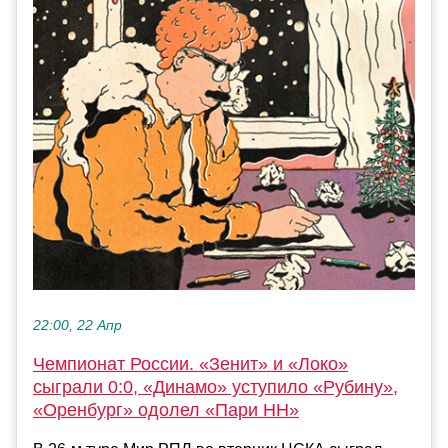
22:00, 22 Апр
Чемпионат России. «Зенит» и «Локо»
сыграли 0:0, «Динамо» уступило «Рубину»,
«Оренбург» одолел «Пари НН»