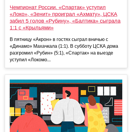
Чемпионат России. «Спартак» уступил
«Локо», «Зенит» проиграл «Ахмату», ЦСКА
забил 5 голов «Рубину», «Балтика» сыграла
1:1 с «Крыльями»
В пятницу «Акрон» в гостях сыграл вничью с
«Динамо» Махачкала (1:1). В субботу ЦСКА дома
разгромил «Рубин» (5:1), «Спартак» на выезде
уступил «Локомо...