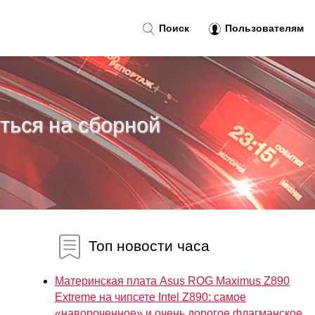
Поиск
Пользователям
ться на сборной
Топ новости часа
Материнская плата Asus ROG Maximus Z890
Extreme на чипсете Intel Z890: самое
«навороченное» и очень дорогое флагманское