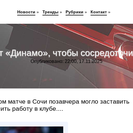
Новости
»
Тренды
»
Рубрики
»
Контакт
»
т «Динамо», чтобы сосредоточи
Опубликовано: 22:00, 17.11.2025
м матче в Сочи позавчера могло заставить
ь работу в клубе....