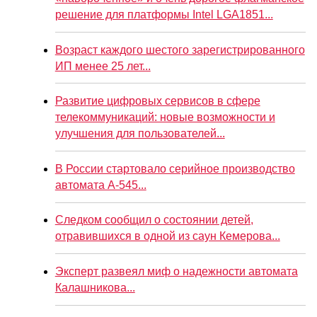
решение для платформы Intel LGA1851...
Возраст каждого шестого зарегистрированного
ИП менее 25 лет...
Развитие цифровых сервисов в сфере
телекоммуникаций: новые возможности и
улучшения для пользователей...
В России стартовало серийное производство
автомата А-545...
Следком сообщил о состоянии детей,
отравившихся в одной из саун Кемерова...
Эксперт развеял миф о надежности автомата
Калашникова...