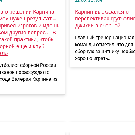
я
12:00, 11 Ноя
в о решении Карпина:
Карпин высказался о
мо» нужен результат –
перспективах футболи
привел игроков и идешь
Джикии в сборной
сем другие вопросы. В
Главный тренер национал
такой практики, чтобы
команды отметил, что для
орной еще и клуб
сборную защитнику необх
ал»
хорошо играть...
тболист сборной России
ыванов порассуждал о
хода Валерия Карпина из
..