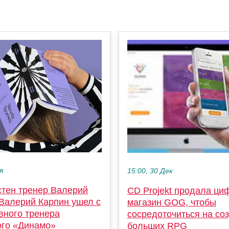
я
15:00, 30 Дек
стен тренер Валерий
CD Projekt продала ци
 Валерий Карпин ушел с
магазин GOG, чтобы
вного тренера
сосредоточиться на со
ого «Динамо»
больших RPG