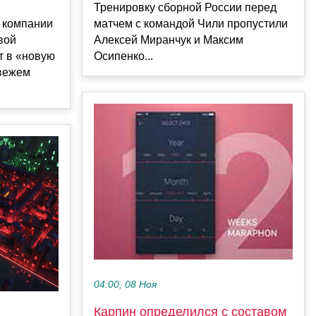
Тренировку сборной России перед
 компании
матчем с командой Чили пропустили
вой
Алексей Миранчук и Максим
т в «новую
Осипенко...
свежем
04:00, 08 Ноя
Карпин определился с составом