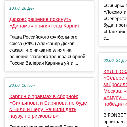
«Сибирь» 
13:00, 28 Дек
«Локомотив
«Северста
Дюков: решение покинуть
будет прот
«Динамо» принял сам Карпин
«Шанхай» 
Глава Российского футбольного
с...
союза (РФС) Александр Дюков
сказал, что никак не влиял на
решение главного тренера сборной
00:00, 24 Де
России Валерия Карпина уйти ...
КХЛ. ЦСК
«Северст
забросил
23:00, 10 Ноя
Москва, 
Карпин о травмах в сборной:
«Амуру»,
«Сильянова и Баринова не будет
победил 
с Чили и Перу. Решили дать
В FONBET 
паузу, не рисковать»
проиграл « 