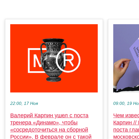
22:00, 17 Ноя
09:00, 19 Но
Валерий Карпин ушел с поста
Чем изве
тренера «Динамо», чтобы
Карпин //
«сосредоточиться на сборной
поста гла
России». В феврале он с такой
московск