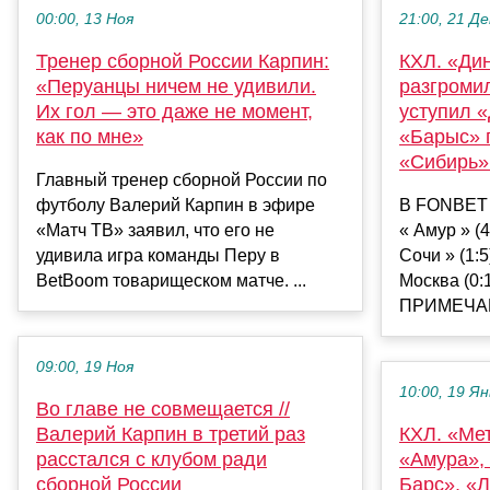
00:00, 13 Ноя
21:00, 21 Де
Тренер сборной России Карпин:
КХЛ. «Ди
«Перуанцы ничем не удивили.
разгроми
Их гол — это даже не момент,
уступил 
как по мне»
«Барыс» 
«Сибирь»
Главный тренер сборной России по
футболу Валерий Карпин в эфире
В FONBET 
«Матч ТВ» заявил, что его не
« Амур » (4
удивила игра команды Перу в
Сочи » (1:
BetBoom товарищеском матче. ...
Москва (0:
ПРИМЕЧАНИ
09:00, 19 Ноя
10:00, 19 Ян
Во главе не совмещается //
Валерий Карпин в третий раз
КХЛ. «Мет
расстался с клубом ради
«Амура»,
сборной России
Барс», «Л