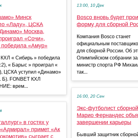
к
13:00, 10 Дек
намо» Минск
Bosco вновь будет про
ло «Ладу», ЦСКА
форму для сборной Ро
«Динамо» Москва,
Компания Bosco станет
проиграл «Сочи»,
официальным поставщик
 победила «Амур»
для сборной России. Об э
КХЛ « Сибирь » победила
Олимпийском собрании з
:2), « Барыс » проиграл «
министр спорта РФ Михаи
5), ЦСКА уступил «Динамо»
так...
1 Б). FONBET КХЛ
Е: врем...
16:00, 20 Сен
Экс-футболист сборной
в
Марио Фернандес объя
аллург» в гостях у
завершении карьеры
 «Адмирал» примет «Ак
Бывший защитник сборной
окомотив» сыграет с