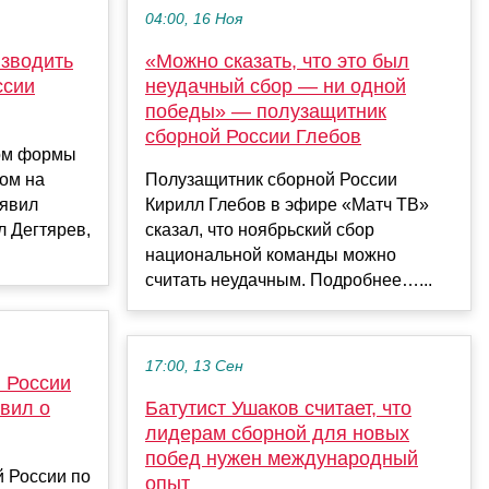
04:00, 16 Ноя
изводить
«Можно сказать, что это был
ссии
неудачный сбор — ни одной
победы» — полузащитник
сборной России Глебов
ом формы
том на
Полузащитник сборной России
аявил
Кирилл Глебов в эфире «Матч ТВ»
л Дегтярев,
сказал, что ноябрьский сбор
национальной команды можно
считать неудачным. Подробнее…...
17:00, 13 Сен
 России
вил о
Батутист Ушаков считает, что
лидерам сборной для новых
побед нужен международный
 России по
опыт