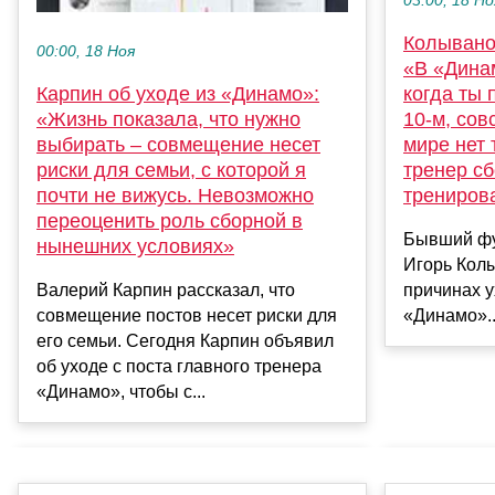
03:00, 18 Но
Колывано
00:00, 18 Ноя
«В «Дина
когда ты 
Карпин об уходе из «Динамо»:
10-м, сов
«Жизнь показала, что нужно
мире нет 
выбирать – совмещение несет
тренер сб
риски для семьи, с которой я
трениров
почти не вижусь. Невозможно
переоценить роль сборной в
Бывший фу
нынешних условиях»
Игорь Кол
причинах у
Валерий Карпин рассказал, что
«Динамо»..
совмещение постов несет риски для
его семьи. Сегодня Карпин объявил
об уходе с поста главного тренера
«Динамо», чтобы с...