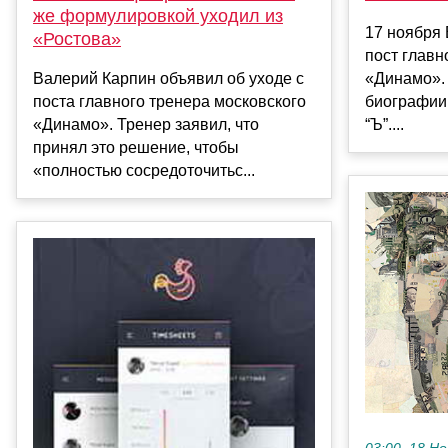
же формулировкой уходил из
17 ноября
«Ростова»
пост главн
Валерий Карпин объявил об уходе с
«Динамо».
поста главного тренера московского
биографии
«Динамо». Тренер заявил, что
“Ъ”....
принял это решение, чтобы
«полностью сосредоточитьс...