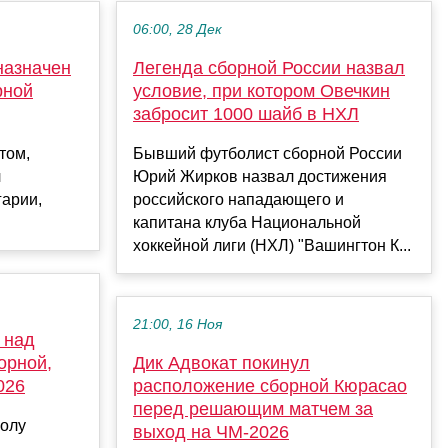
06:00, 28 Дек
назначен
Легенда сборной России назвал
рной
условие, при котором Овечкин
забросит 1000 шайб в НХЛ
том,
Бывший футболист сборной России
л
Юрий Жирков назвал достижения
арии,
российского нападающего и
капитана клуба Национальной
хоккейной лиги (НХЛ) "Вашингтон К...
21:00, 16 Ноя
 над
орной,
Дик Адвокат покинул
026
расположение сборной Кюрасао
перед решающим матчем за
болу
выход на ЧМ‑2026