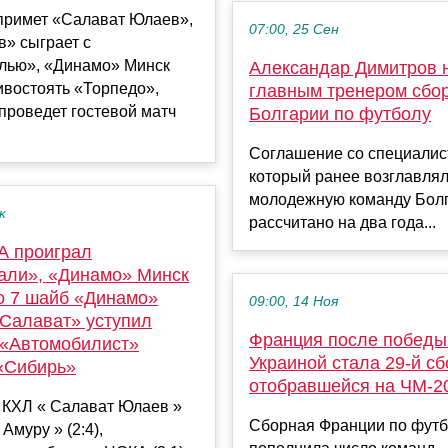
примет «Салават Юлаев»,
07:00, 25 Сен
» сыграет с
лью», «Динамо» Минск
Александар Димитров 
ивостоять «Торпедо»,
главным тренером сбо
проведет гостевой матч
Болгарии по футболу
Соглашение со специалис
который ранее возглавля
молодежную команду Болг
к
рассчитано на два года...
А проиграл
али», «Динамо» Минск
о 7 шайб «Динамо»
09:00, 14 Ноя
«Салават» уступил
Франция после победы
 «Автомобилист»
Украиной стала 29‑й сб
«Сибирь»
отобравшейся на ЧМ‑2
КХЛ « Салават Юлаев »
Сборная Франции по фут
Амуру » (2:4),