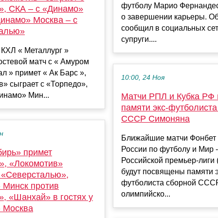
футболу Марио Фернанде
», СКА – с «Динамо»
о завершении карьеры. Об
Динамо» Москва – с
сообщил в социальных се
алью»
супруги....
КХЛ « Металлург »
остевой матч с « Амуром
ал » примет « Ак Барс »,
10:00, 24 Ноя
» сыграет с «Торпедо»,
инамо» Мин...
Матчи РПЛ и Кубка РФ 
памяти экс-футболиста
СССР Симоняна
ен
Ближайшие матчи Фонбет 
России по футболу и Мир -
бирь» примет
Российской премьер-лиги 
», «Локомотив»
будут посвящены памяти э
с «Северсталью»,
футболиста сборной СССР
 Минск против
олимпийско...
, «Шанхай» в гостях у
 Москва