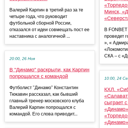
«Торпедо
Валерий Карпин в третий раз за те
Минск, «
четыре года, что руководит
«Северст
футбольной сборной России,
отказался от идеи совмещать пост ее
В FONBET 
наставника с аналогичной ...
проведет г
», « Адмир
«Локомотив
СКА – с «Д
20:00, 26 Ноя
В "Динамо" раскрыли, как Карпин
попрощался с командой
10:00, 24 С
Футболист "Динамо" Константин
КХЛ. «Си
Тюкавин рассказал, как бывший
«Салават
главный тренер московского клуба
сыграет 
Валерий Карпин попрощался с
«Динамо»
командой. Его слова приводит...
«Торпедо»
«Динамо»