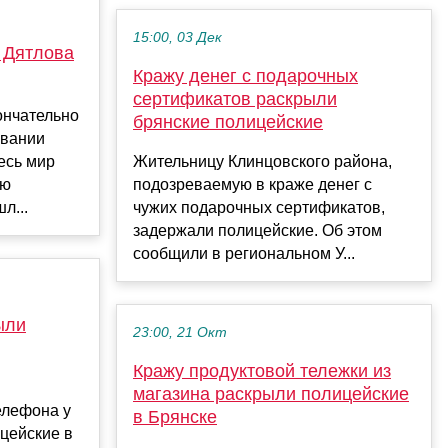
15:00, 03 Дек
 Дятлова
Кражу денег с подарочных
сертификатов раскрыли
ончательно
брянские полицейские
овании
есь мир
Жительницу Клинцовского района,
ую
подозреваемую в краже денег с
л...
чужих подарочных сертификатов,
задержали полицейские. Об этом
сообщили в региональном У...
ыли
23:00, 21 Окт
Кражу продуктовой тележки из
магазина раскрыли полицейские
елефона у
в Брянске
цейские в