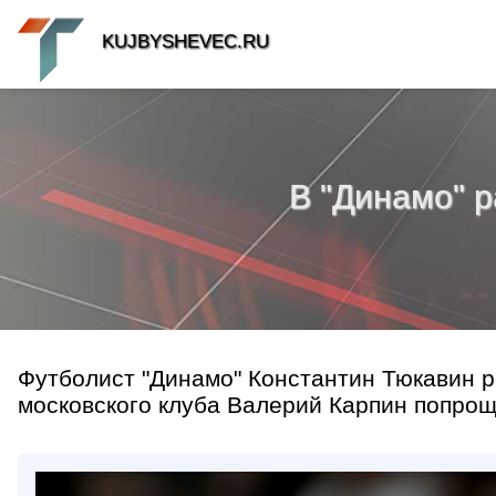
KUJBYSHEVEC.RU
В "Динамо" р
Футболист "Динамо" Константин Тюкавин р
московского клуба Валерий Карпин попроща