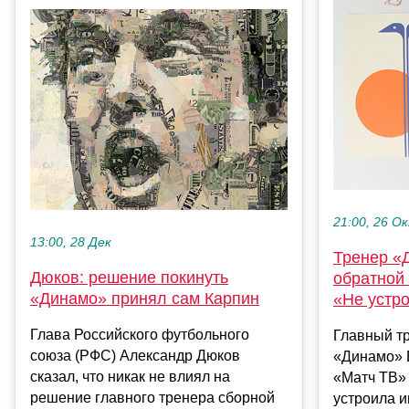
21:00, 26 О
13:00, 28 Дек
Тренер «
Дюков: решение покинуть
обратной
«Динамо» принял сам Карпин
«Не устро
Глава Российского футбольного
Главный т
союза (РФС) Александр Дюков
«Динамо» 
сказал, что никак не влиял на
«Матч ТВ» 
решение главного тренера сборной
устроила и