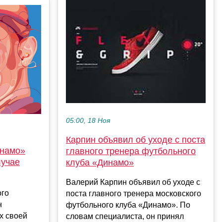
05:00, 18 Ноя
Карпин объявил об уходе с поста
инамо»
главного тренера футбольного
лучае
клуба «Динамо»
Валерий Карпин объявил об уходе с
ого
поста главного тренера московского
н
футбольного клуба «Динамо». По
х своей
словам специалиста, он принял