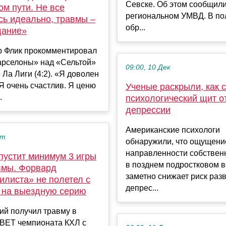
Севске. Об этом сообщили
м пути. Не все
региональном УМВД. В п
сь идеально, травмы –
обр...
дание»
р Флик прокомментировал
арселоны» над «Сельтой»
09:00, 10 Дек
 Ла Лиги (4:2). «Я доволен
Я очень счастлив. Я ценю
Ученые раскрыли, как 
.
психологический щит о
депрессии
Американские психологи
кт
обнаружили, что ощущени
направленности собствен
пустит минимум 3 игры
в позднем подростковом в
авмы. Форвард
заметно снижает риск раз
илиста» не полетел с
депрес...
 на выездную серию
й получил травму в
BET чемпионата КХЛ с