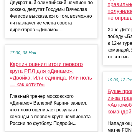
Двукратный олимпийский чемпион по
правильно
хоккею, депутат Госдумы Вячеслав
получило
Фетисов высказался о том, возможно
не оправ
ли назначение члена совета
директоров «Динамо» ...
Ханс-Дите
победу «Б
в 12-м туре
командой. 
17:00, 08 Ноя
то, что мы..
Карпин оценил итоги первого
круга РПЛ для «Динамо»:
«Двойка. Или единица. Или ноль
19:00, 12 О
— как хотите»
Буше про
Главный тренер московского
из-за тр
«Динамо» Валерий Карпин заявил,
«Автомоб
что плохо оценивает результат
командой
команды в первом круге чемпионата
России по футболу. Подробн...
Нападающи
матче FON