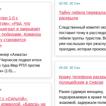
02:00, 30 Сен
к
Тайну гибели перевала
про 1:0 с
раскрыли
ом»: «Рад, что
Следственный комитет ок
выиграл и закрывает
поставил точку в расслед
я победами. Команда
гибели группы туристов. В
у становится
уже наслышан про ужасн
»
трагедию, которая произош
ренер «Ахмата»
 Черчесов подвел итоги
о тура Мир РПЛ против
05:00, 30 Сен
 (1:0)....
Кражу телефона раскр
полицейские в Севске
я
Ранее судимую женщину,
подозреваемую в краже т
2 с «Сельтой»:
знакомой, задержали поли
 командой, «Барса» на