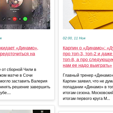
02:00, 11 Ноя
я
Карпин о «Динамо»: «
окидает «Динамо»,
про топ-3, топ-2 и даже
средоточиться на
топ-8, а про следующую
нам ее надо выиграть»
 от сборной Чили в
Главный тренер «Динамо
ком матче в Сочи
Карпин заявил, что не дум
могло заставить Валерия
попадании «Динамо» в топ
ринять решение завершить
итогам сезона. Московский
убе....
итогам первого круга М...