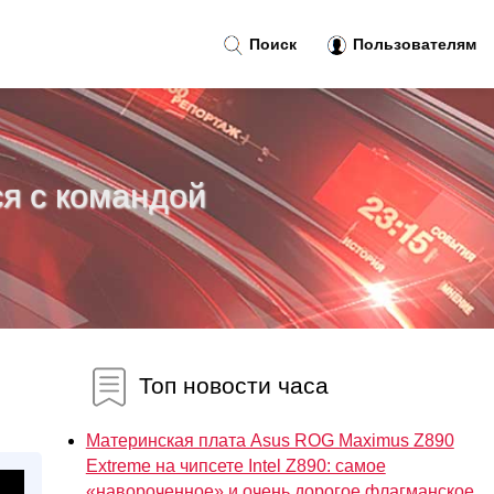
Поиск
Пользователям
ся с командой
Топ новости часа
Материнская плата Asus ROG Maximus Z890
Extreme на чипсете Intel Z890: самое
«навороченное» и очень дорогое флагманское