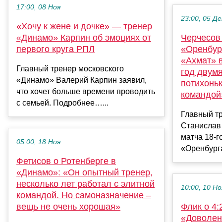
17:00, 08 Ноя
23:00, 05 Де
«Хочу к жене и дочке» — тренер
«Динамо» Карпин об эмоциях от
Черчесов 
первого круга РПЛ
«Оренбург
«Ахмат» 
Главный тренер московского
год двум
«Динамо» Валерий Карпин заявил,
потихоньк
что хочет больше времени проводить
командой
с семьей. Подробнее…...
Главный т
Станислав
матча 18‑г
05:00, 18 Ноя
«Оренбурга»
Фетисов о Ротенберге в
«Динамо»: «Он опытный тренер,
несколько лет работал с элитной
10:00, 10 Но
командой. Но самоназначение –
вещь не очень хорошая»
Флик о 4:
«Доволен