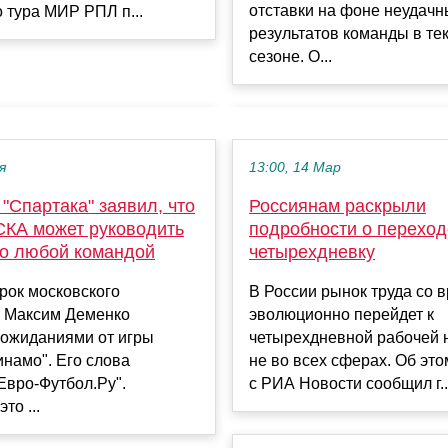
отставки на фоне неудачн
о тура МИР РПЛ п...
результатов команды в т
сезоне. О...
я
13:00, 14 Мар
 "Спартака" заявил, что
Россиянам раскрыли
СКА может руководить
подробности о переход
о любой командой
четырехдневку
рок московского
В России рынок труда со 
" Максим Деменко
эволюционно перейдет к
 ожиданиями от игры
четырехдневной рабочей н
намо". Его слова
не во всех сферах. Об это
Евро-Футбол.Ру".
с РИА Новости сообщил г..
то ...