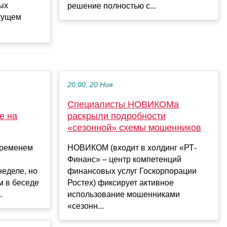
ых
решение полностью с...
екущем
20:00, 20 Ноя
Специалисты НОВИКОМа
е на
раскрыли подробности
«сезонной» схемы мошенников
временем
НОВИКОМ (входит в холдинг «РТ-
Финанс» – центр компетенций
еделе, но
финансовых услуг Госкорпорации
м в беседе
Ростех) фиксирует активное
.
использование мошенниками
«сезонн...