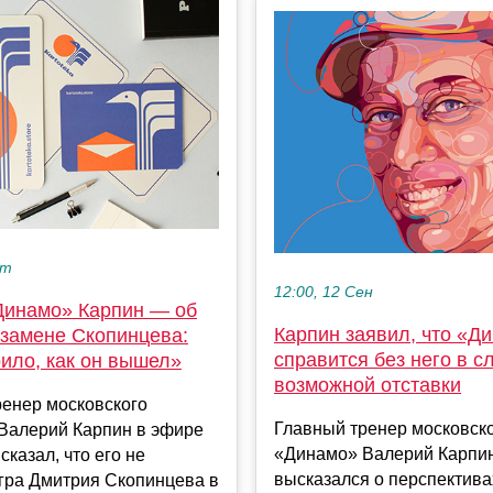
кт
12:00, 12 Сен
Динамо» Карпин — об
Карпин заявил, что «Д
 замене Скопинцева:
справится без него в с
ило, как он вышел»
возможной отставки
ренер московского
Главный тренер московск
Валерий Карпин в эфире
«Динамо» Валерий Карпи
сказал, что его не
высказался о перспектива
гра Дмитрия Скопинцева в