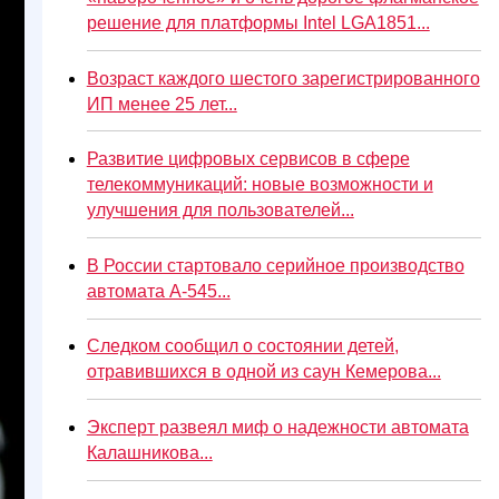
решение для платформы Intel LGA1851...
Возраст каждого шестого зарегистрированного
ИП менее 25 лет...
Развитие цифровых сервисов в сфере
телекоммуникаций: новые возможности и
улучшения для пользователей...
В России стартовало серийное производство
автомата А-545...
Следком сообщил о состоянии детей,
отравившихся в одной из саун Кемерова...
Эксперт развеял миф о надежности автомата
Калашникова...