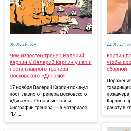
09:00, 19 Ноя
22:00, 17 Но
Чем известен тренер Валерий
Карпин п
Карпин // Валерий Карпин ушел с
чтобы со
поста главного тренера
сборной
московского «Динамо»
Поражение
17 ноября Валерий Карпин покинул
товарищес
пост главного тренера московского
позавчера 
«Динамо». Основные этапы
Карпина п
биографии тренера — в материале
работу в кл
“Ъ”....