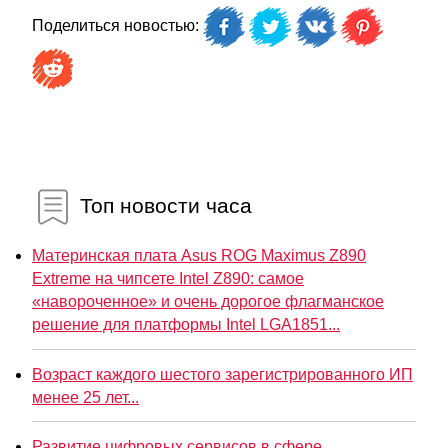
Поделиться новостью:
Топ новости часа
Материнская плата Asus ROG Maximus Z890
Extreme на чипсете Intel Z890: самое
«навороченное» и очень дорогое флагманское
решение для платформы Intel LGA1851...
Возраст каждого шестого зарегистрированного ИП
менее 25 лет...
Развитие цифровых сервисов в сфере