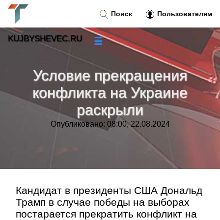
Поиск
Пользователям
KUJBYSHEVEC.RU
☰
Новости
»
Условие прекращения
Тренды новостей
»
конфликта на Украине
раскрыли
Рубрики
»
Опубликовано: 08:00, 22.08.2024
Правила
»
Контакт
»
Кандидат в президенты США Дональд
Трамп в случае победы на выборах
постарается прекратить конфликт на