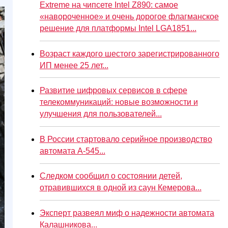
Extreme на чипсете Intel Z890: самое
«навороченное» и очень дорогое флагманское
решение для платформы Intel LGA1851...
Возраст каждого шестого зарегистрированного
ИП менее 25 лет...
Развитие цифровых сервисов в сфере
телекоммуникаций: новые возможности и
улучшения для пользователей...
В России стартовало серийное производство
автомата А-545...
Следком сообщил о состоянии детей,
отравившихся в одной из саун Кемерова...
Эксперт развеял миф о надежности автомата
Калашникова...