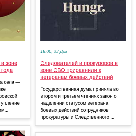
16:00, 23 Дек
 в зоне
Следователей и прокуроров в
 года
зоне СВО приравняли к
ветеранам боевых действий
а села —
ыке
Государственная дума приняла во
ровской
втором и третьем чтениях закон о
тупление
наделении статусом ветерана
м...
боевых действий сотрудников
прокуратуры и Следственного ...