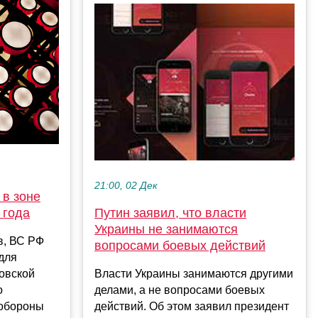
21:00, 02 Дек
 в зоне
 года
Путин заявил, что власти
Украины не занимаются
в, ВС РФ
вопросами боевых действий
для
овской
Власти Украины занимаются другими
о
делами, а не вопросами боевых
нобороны
действий. Об этом заявил президент