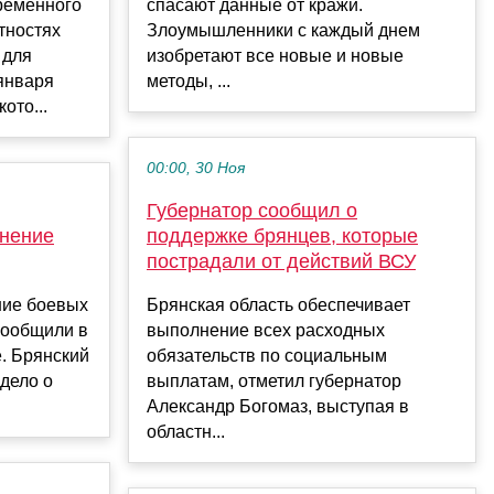
ременного
спасают данные от кражи.
тностях
Злоумышленники с каждый днем
 для
изобретают все новые и новые
января
методы, ...
ото...
00:00, 30 Ноя
Губернатор сообщил о
анение
поддержке брянцев, которые
пострадали от действий ВСУ
ние боевых
Брянская область обеспечивает
 сообщили в
выполнение всех расходных
. Брянский
обязательств по социальным
 дело о
выплатам, отметил губернатор
Александр Богомаз, выступая в
областн...