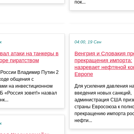
пок...
к
04:00, 19 Сен
вал атаки на танкеры в
Венгрия и Словакия пр
оре пиратством
прекращения импорта:
назревает нефтяной ко
 России Владимир Путин 2
Европе
ходе общения с
ами на инвестиционном
Для усиления давления н
 «Россия зовет!» назвал
введения новых санкций,
нк...
администрация США приз
страны Евросоюза к полн
прекращению импорта ро
нефти...
к