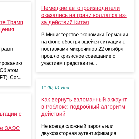
Немецкие автопроизводители
оказались на грани коллапса из-
ате Трамп
за действий Китая
щения
В Министерстве экономики Германии
на фоне обостряющейся ситуации с
Трамп
поставками микрочипов 22 октября
прошло кризисное совещание с
лированию
участием представите...
 Об этом
T). Сог...
11:00, 01 Ноя
Как вернуть взломанный аккаунт
в Роблокс: подробный алгоритм
ьтации с
действий
Не всегда сложный пароль или
ле ЗАЭС
двухфакторная аутентификация