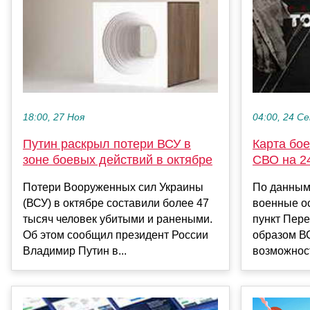
18:00, 27 Ноя
04:00, 24 С
Путин раскрыл потери ВСУ в
Карта бое
зоне боевых действий в октябре
СВО на 24
Потери Вооруженных сил Украины
По данным
(ВСУ) в октябре составили более 47
военные о
тысяч человек убитыми и ранеными.
пункт Пере
Об этом сообщил президент России
образом В
Владимир Путин в...
возможност