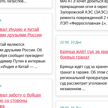
это, безуслов...
МАГАТЭ хочет добиться в
прекращении огня в окрес
Запорожской АЭС (ЗАЭС)
ремонта поврежденной 2 
к
ЛЭП «Ферросплавная-1», к
звал Индию и Китай
ми друзьями России
22:00, 10 Дек
итай являются
и друзьями России. Об
Брянца ждёт суд за хр
абря сообщил президент
боевых гранат
адимир Путин в интервью
.«Индия и Китай — ...
Брянца ждёт суд за хране
гранат в гараже. Об этом
региональной прокуратуре
суд рассмотрит уголовное
ен
незаконном ...
вал заботу о бойцах
ю со стороны
тва
08:00, 16 Дек