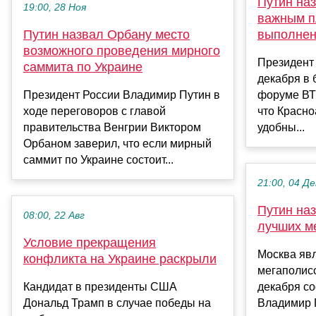
Путин на
19:00, 28 Ноя
важным п
Путин назвал Орбану место
выполнен
возможного проведения мирного
Президент
саммита по Украине
декабря в 
Президент России Владимир Путин в
форуме ВТБ
ходе переговоров с главой
что Красно
правительства Венгрии Виктором
удобны...
Орбаном заверил, что если мирный
саммит по Украине состоит...
21:00, 04 Де
Путин на
08:00, 22 Авг
лучших м
Условие прекращения
Москва явл
конфликта на Украине раскрыли
мегаполисо
Кандидат в президенты США
декабря с
Дональд Трамп в случае победы на
Владимир 