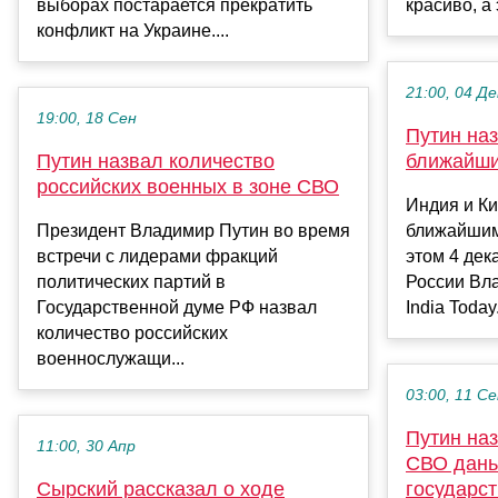
выборах постарается прекратить
красиво, а 
конфликт на Украине....
21:00, 04 Де
19:00, 18 Сен
Путин на
Путин назвал количество
ближайши
российских военных в зоне СВО
Индия и К
Президент Владимир Путин во время
ближайшим
встречи с лидерами фракций
этом 4 дек
политических партий в
России Вл
Государственной думе РФ назвал
India Today
количество российских
военнослужащи...
03:00, 11 С
Путин наз
11:00, 30 Апр
СВО дань
Сырский рассказал о ходе
государс