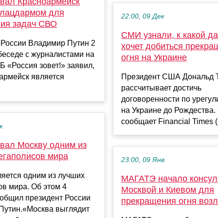
звал Красноармейск
лацдармом для
22:00, 09 Дек
ия задач СВО
СМИ узнали, к какой д
 России Владимир Путин 2
хочет добиться прекра
беседе с журналистами на
огня на Украине
 «Россия зовет!» заявил,
армейск является
Президент США Дональд 
рассчитывает достичь
договоренности по урегу
на Украине до Рождества.
сообщает Financial Times (F
к
звал Москву одним из
егаполисов мира
23:00, 09 Янв
яется одним из лучших
МАГАТЭ начало консул
в мира. Об этом 4
Москвой и Киевом для
ообщил президент России
прекращения огня воз
Путин.«Москва выглядит