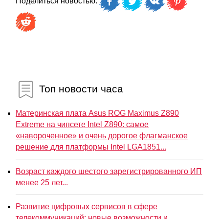
Поделиться новостью:
Топ новости часа
Материнская плата Asus ROG Maximus Z890
Extreme на чипсете Intel Z890: самое
«навороченное» и очень дорогое флагманское
решение для платформы Intel LGA1851...
Возраст каждого шестого зарегистрированного ИП
менее 25 лет...
Развитие цифровых сервисов в сфере
телекоммуникаций: новые возможности и