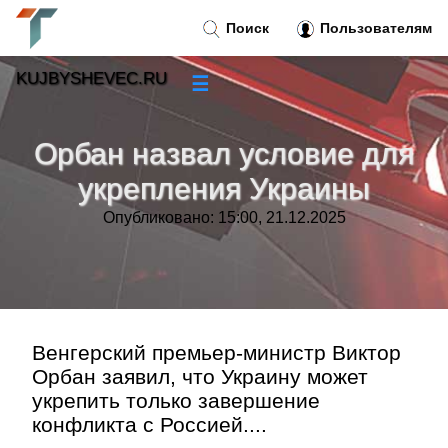
Поиск
Пользователям
KUJBYSHEVEC.RU
☰
Новости
»
Орбан назвал условие для
Тренды новостей
»
укрепления Украины
Опубликовано: 15:00, 21.12.2025
Рубрики
»
Правила
»
Контакт
»
Венгерский премьер-министр Виктор
Орбан заявил, что Украину может
укрепить только завершение
конфликта с Россией....