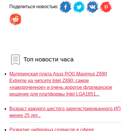
Поделиться новостью:
Топ новости часа
Материнская плата Asus ROG Maximus Z890
Extreme на чипсете Intel Z890: самое
«навороченное» и очень дорогое флагманское
решение для платформы Intel LGA1851...
Возраст каждого шестого зарегистрированного ИП
менее 25 лет...
Развитие цифровых сервисов в сфере