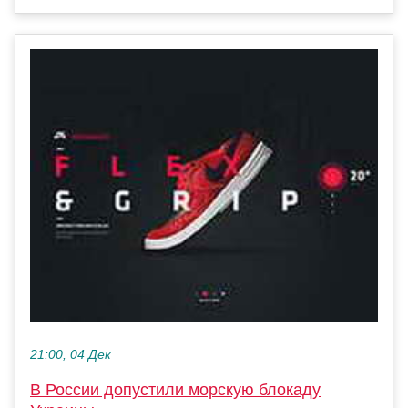
21:00, 04 Дек
В России допустили морскую блокаду