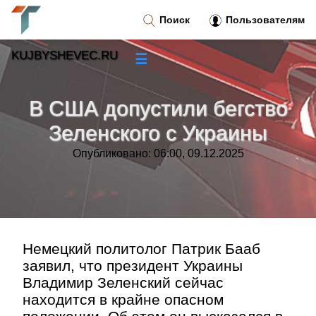
Поиск
Пользователям
KUJBYSHEVEC.RU
☰
Новости
»
В США допустили бегство
Тренды новостей
»
Зеленского с Украины
Опубликовано: 06:00, 09.12.2025
Рубрики
»
Правила
»
Контакт
»
Немецкий политолог Патрик Бааб
заявил, что президент Украины
Владимир Зеленский сейчас
находится в крайне опасном