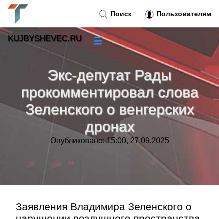
Поиск
Пользователям
KUJBYSHEVEC.RU
☰
Новости
»
Экс-депутат Рады
Тренды новостей
»
прокомментировал слова
Зеленского о венгерских
Рубрики
»
дронах
Правила
»
Опубликовано: 15:00, 27.09.2025
Контакт
»
Заявления Владимира Зеленского о
нарушении воздушного пространства