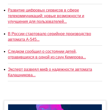
Развитие цифровых сервисов в сфере
телекоммуникаций: новые возможности и
улучшения для пользователей...
В России стартовало серийное производство
автомата А-545...
Следком сообщил о состоянии детей,
отравившихся в одной из саун Кемерова...
Эксперт развеял миф о надежности автомата
Калашникова...