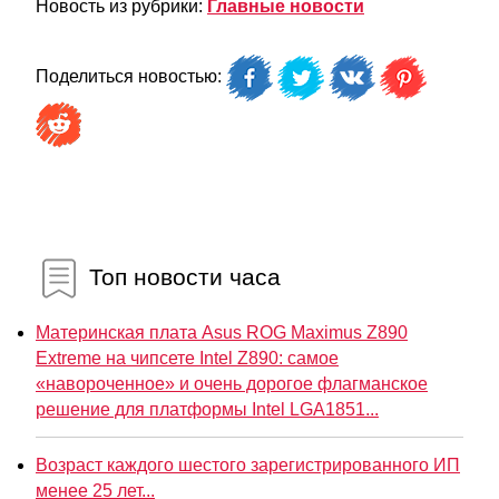
Новость из рубрики:
Главные новости
Поделиться новостью:
Топ новости часа
Материнская плата Asus ROG Maximus Z890
Extreme на чипсете Intel Z890: самое
«навороченное» и очень дорогое флагманское
решение для платформы Intel LGA1851...
Возраст каждого шестого зарегистрированного ИП
менее 25 лет...