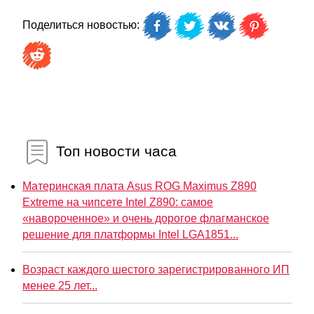
Поделиться новостью:
Топ новости часа
Материнская плата Asus ROG Maximus Z890
Extreme на чипсете Intel Z890: самое
«навороченное» и очень дорогое флагманское
решение для платформы Intel LGA1851...
Возраст каждого шестого зарегистрированного ИП
менее 25 лет...