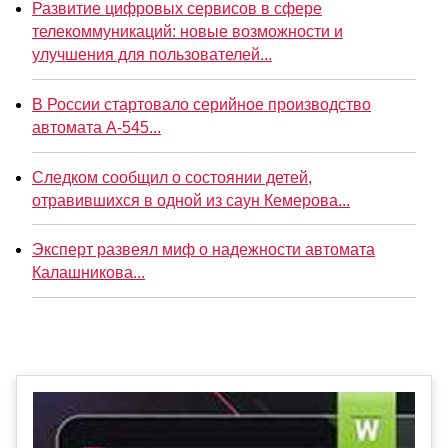
Развитие цифровых сервисов в сфере
телекоммуникаций: новые возможности и
улучшения для пользователей...
В России стартовало серийное производство
автомата А-545...
Следком сообщил о состоянии детей,
отравившихся в одной из саун Кемерова...
Эксперт развеял миф о надежности автомата
Калашникова...