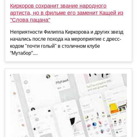
Киркоров сохранит звание народного
артиста, но в фильме его заменит Кащей из
"Слова пацана"
Неприятности Филиппа Киркорова и других звезд
начались после похода на мероприятие с дресс-
кодом "почти голый" в столичном клубе
“Мутабор”....