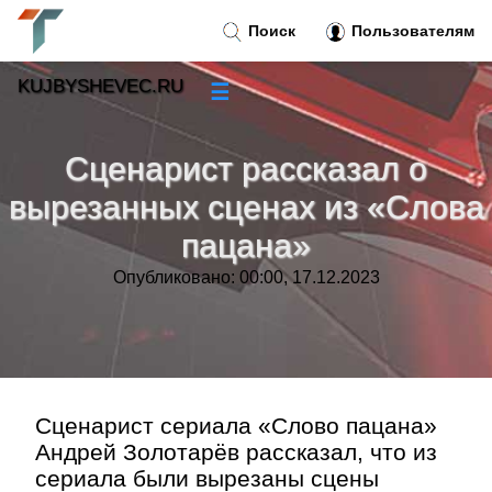
Поиск
Пользователям
KUJBYSHEVEC.RU
☰
Новости
»
Сценарист рассказал о
Тренды новостей
»
вырезанных сценах из «Слова
пацана»
Рубрики
»
Опубликовано: 00:00, 17.12.2023
Правила
»
Контакт
»
Сценарист сериала «Слово пацана»
Андрей Золотарёв рассказал, что из
сериала были вырезаны сцены