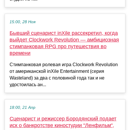
15:00, 28 Ноя
Бывший сценарист inXile рассекретил, когда
выйдет Clockwork Revolution — амбициозная
стимпанковая RPG про путешествия во
времени
Стимпанковая ролевая игра Clockwork Revolution
от американской inXile Entertainment (серия
Wasteland) за два с половиной года так и не
удостоилась ан...
18:00, 21 Апр
Сценарист и режиссер Бородянский подает
иск о банкротстве киностудии "Ленфильм",