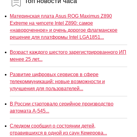
Топ новости часа
Материнская плата Asus ROG Maximus Z890
Extreme на чипсете Intel Z890: самое
«навороченное» и очень дорогое флагманское
решение для платформы Intel LGA1851...
Возраст каждого шестого зарегистрированного ИП
менее 25 лет...
Развитие цифровых сервисов в сфере
телекоммуникаций: новые возможности и
улучшения для пользователей...
В России стартовало серийное производство
автомата А-545...
Следком сообщил о состоянии детей,
отравившихся в одной из саун Кемерова...