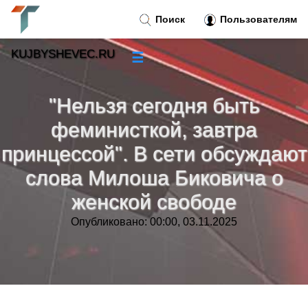
Поиск
Пользователям
KUJBYSHEVEC.RU
☰
Новости
»
"Нельзя сегодня быть
Тренды новостей
»
феминисткой, завтра
принцессой". В сети обсуждают
Рубрики
»
слова Милоша Биковича о
Правила
»
женской свободе
Опубликовано: 00:00, 03.11.2025
Контакт
»