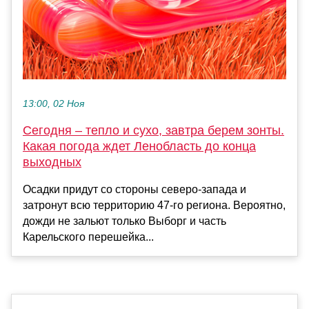
13:00, 02 Ноя
Сегодня – тепло и сухо, завтра берем зонты.
Какая погода ждет Ленобласть до конца
выходных
Осадки придут со стороны северо-запада и
затронут всю территорию 47-го региона. Вероятно,
дожди не зальют только Выборг и часть
Карельского перешейка...