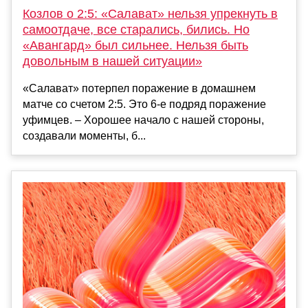
Козлов о 2:5: «Салават» нельзя упрекнуть в
самоотдаче, все старались, бились. Но
«Авангард» был сильнее. Нельзя быть
довольным в нашей ситуации»
«Салават» потерпел поражение в домашнем
матче со счетом 2:5. Это 6-е подряд поражение
уфимцев. – Хорошее начало с нашей стороны,
создавали моменты, б...